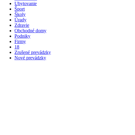
Ubytovanie
Šport
Školy
Úrady
Zdravie
Obchodné domy
Podniky
Firmy
18
Zrušené prevádzky
Nové prevádzky