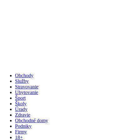
Obchody
Služby
Stravovanie
Ubytovanie
Šport
Školy
Úrady
Zdravie
Obchodné domy
Podniky
Firmy
18+