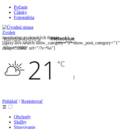
Počasie
Články
Fotogaléria
Zvolen
monitoring zvolenských firiem
[ajaxy-live-search show_category="1" show_post_category="1"
delay="1000" url="/?s=%s"]
Prihlásiť
/
Registrovať
☰
Obchody
Služby
Stravovanie