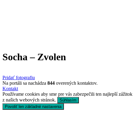
Socha – Zvolen
Pridať fotografiu
Na portáli sa nachádza
844
overených kontaktov.
Kontakt
Používame cookies aby sme pre vás zabezpečili ten najlepší zážitok
z našich webových stránok.
Súhlasím
Povoliť len základné nastavenia