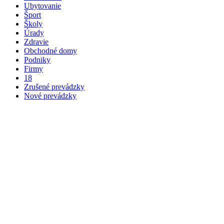
Ubytovanie
Šport
Školy
Úrady
Zdravie
Obchodné domy
Podniky
Firmy
18
Zrušené prevádzky
Nové prevádzky