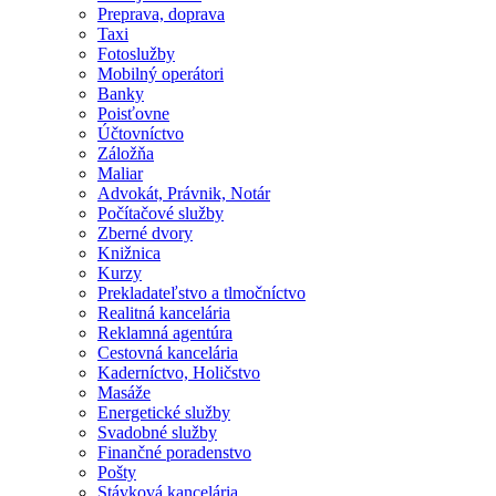
Preprava, doprava
Taxi
Fotoslužby
Mobilný operátori
Banky
Poisťovne
Účtovníctvo
Záložňa
Maliar
Advokát, Právnik, Notár
Počítačové služby
Zberné dvory
Knižnica
Kurzy
Prekladateľstvo a tlmočníctvo
Realitná kancelária
Reklamná agentúra
Cestovná kancelária
Kaderníctvo, Holičstvo
Masáže
Energetické služby
Svadobné služby
Finančné poradenstvo
Pošty
Stávková kancelária