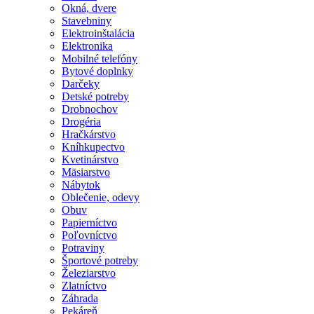
Okná, dvere
Stavebniny
Elektroinštalácia
Elektronika
Mobilné telefóny
Bytové doplnky
Darčeky
Detské potreby
Drobnochov
Drogéria
Hračkárstvo
Kníhkupectvo
Kvetinárstvo
Mäsiarstvo
Nábytok
Oblečenie, odevy
Obuv
Papierníctvo
Poľovníctvo
Potraviny
Športové potreby
Železiarstvo
Zlatníctvo
Záhrada
Pekáreň