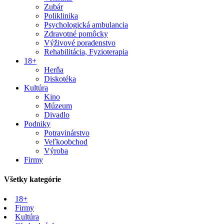
Zubár
Poliklinika
Psychologická ambulancia
Zdravotné pomôcky
Výživové poradenstvo
Rehabilitácia, Fyzioterapia
18+
Herňa
Diskotéka
Kultúra
Kino
Múzeum
Divadlo
Podniky
Potravinárstvo
Veľkoobchod
Výroba
Firmy
Všetky kategórie
18+
Firmy
Kultúra