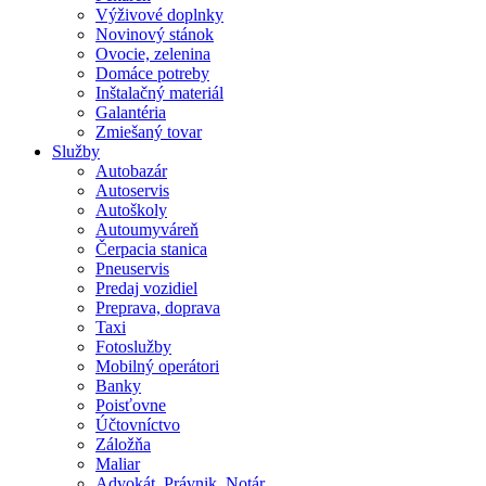
Výživové doplnky
Novinový stánok
Ovocie, zelenina
Domáce potreby
Inštalačný materiál
Galantéria
Zmiešaný tovar
Služby
Autobazár
Autoservis
Autoškoly
Autoumyváreň
Čerpacia stanica
Pneuservis
Predaj vozidiel
Preprava, doprava
Taxi
Fotoslužby
Mobilný operátori
Banky
Poisťovne
Účtovníctvo
Záložňa
Maliar
Advokát, Právnik, Notár