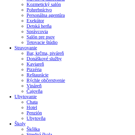
Kozmetický salón
Pohrebníctvo
Personálna agentúra
Exekútor
Detská herňa
Správcovia
Salón pre psov
Tetovacie štúdio
Stravovanie
Bar, krčma, piváreň
Donáškové služby
Kaviareň
Pizzéria
Reštaurácie
Rýchle občerstvenie
Vináreň
Čajovňa
Ubytovanie
Chata
Hotel
Penzión
Ubytovňa
Školy
Škôlka
Stredná škola