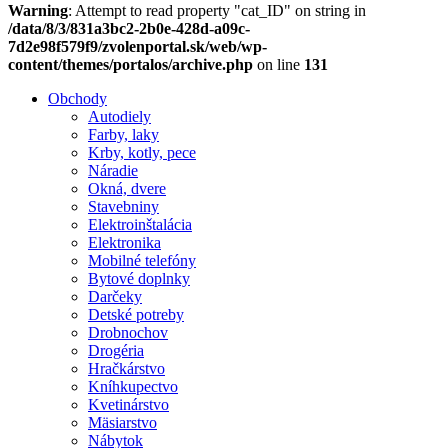
Warning
: Attempt to read property "cat_ID" on string in
/data/8/3/831a3bc2-2b0e-428d-a09c-
7d2e98f579f9/zvolenportal.sk/web/wp-
content/themes/portalos/archive.php
on line
131
Obchody
Autodiely
Farby, laky
Krby, kotly, pece
Náradie
Okná, dvere
Stavebniny
Elektroinštalácia
Elektronika
Mobilné telefóny
Bytové doplnky
Darčeky
Detské potreby
Drobnochov
Drogéria
Hračkárstvo
Kníhkupectvo
Kvetinárstvo
Mäsiarstvo
Nábytok