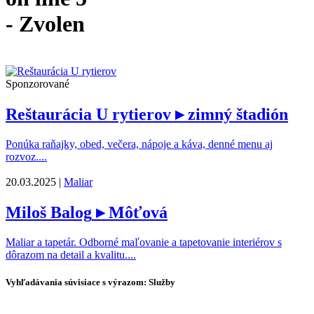
- Zvolen
Sponzorované
Reštaurácia U rytierov
▸ zimný štadión
Ponúka raňajky, obed, večera, nápoje a káva, denné menu aj
rozvoz....
20.03.2025 |
Maliar
Miloš Balog
▸ Môťová
Maliar a tapetár. Odborné maľovanie a tapetovanie interiérov s
dôrazom na detail a kvalitu....
Vyhľadávania súvisiace s výrazom: Služby