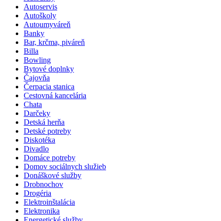
Autoservis
Autoškoly
Autoumyváreň
Banky
Bar, krčma, piváreň
Billa
Bowling
Bytové doplnky
Čajovňa
Čerpacia stanica
Cestovná kancelária
Chata
Darčeky
Detská herňa
Detské potreby
Diskotéka
Divadlo
Domáce potreby
Domov sociálnych služieb
Donáškové služby
Drobnochov
Drogéria
Elektroinštalácia
Elektronika
Energetické služby