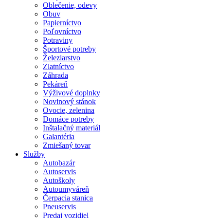
Oblečenie, odevy
Obuv
Papierníctvo
Poľovníctvo
Potraviny
Športové potreby
Železiarstvo
Zlatníctvo
Záhrada
Pekáreň
Výživové doplnky
Novinový stánok
Ovocie, zelenina
Domáce potreby
Inštalačný materiál
Galantéria
Zmiešaný tovar
Služby
Autobazár
Autoservis
Autoškoly
Autoumyváreň
Čerpacia stanica
Pneuservis
Predaj vozidiel