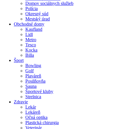
Domov sociálnych služieb
Polícia
Okresný súd
Mestský úrad
Obchodné domy
Kaufland
Lidl
Metro
Tesco
Kocka
Billa
Šport
Bowling
Golf
Plaváreň
Posilňovňa
Sauna
Športové kluby
Strelnica
Zdravie
Lekár
Lekáreň
Očná optika
Plastická chirurgia
Veterinár