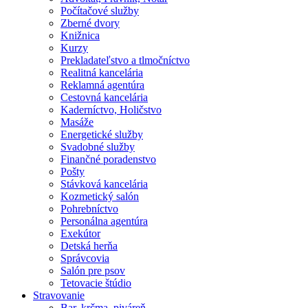
Počítačové služby
Zberné dvory
Knižnica
Kurzy
Prekladateľstvo a tlmočníctvo
Realitná kancelária
Reklamná agentúra
Cestovná kancelária
Kaderníctvo, Holičstvo
Masáže
Energetické služby
Svadobné služby
Finančné poradenstvo
Pošty
Stávková kancelária
Kozmetický salón
Pohrebníctvo
Personálna agentúra
Exekútor
Detská herňa
Správcovia
Salón pre psov
Tetovacie štúdio
Stravovanie
Bar, krčma, piváreň