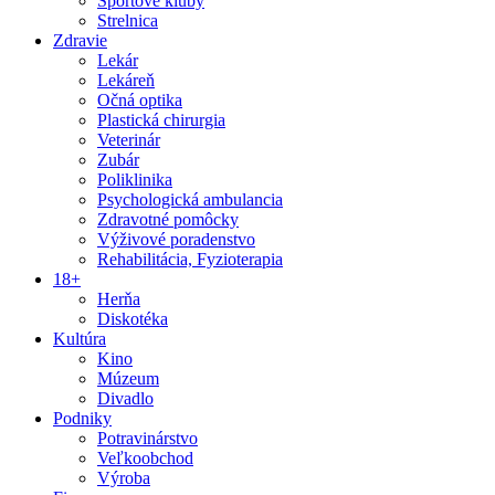
Športové kluby
Strelnica
Zdravie
Lekár
Lekáreň
Očná optika
Plastická chirurgia
Veterinár
Zubár
Poliklinika
Psychologická ambulancia
Zdravotné pomôcky
Výživové poradenstvo
Rehabilitácia, Fyzioterapia
18+
Herňa
Diskotéka
Kultúra
Kino
Múzeum
Divadlo
Podniky
Potravinárstvo
Veľkoobchod
Výroba