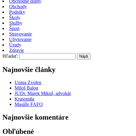
Obchodné domy
Obchody
Podniky
Školy
Služby
Šport
Stravovanie
Ubytovanie
Úrady
Zdravie
Hľadať:
Najnovšie články
Uniqa Zvolen
Miloš Balog
JUDr. Marek Mikuš, advokát
Krasomila
Masáže FAFO
Najnovšie komentáre
Obľúbené