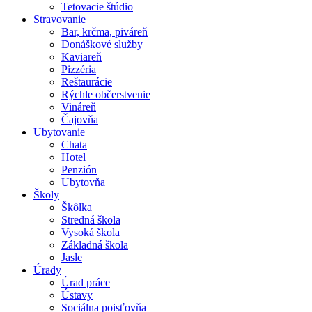
Tetovacie štúdio
Stravovanie
Bar, krčma, piváreň
Donáškové služby
Kaviareň
Pizzéria
Reštaurácie
Rýchle občerstvenie
Vináreň
Čajovňa
Ubytovanie
Chata
Hotel
Penzión
Ubytovňa
Školy
Škôlka
Stredná škola
Vysoká škola
Základná škola
Jasle
Úrady
Úrad práce
Ústavy
Sociálna poisťovňa