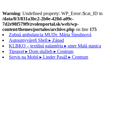
Warning
: Undefined property: WP_Error::$cat_ID in
/data/8/3/831a3bc2-2b0e-428d-a09c-
7d2e98f579f9/zvolenportal.sk/web/wp-
content/themes/portalos/archive.php
on line
175
Zubná ambulancia MUDr. Mária Šipulinová
Autoumyváreň Shell
▸ Západ
KLBKO – textilná galantéria
▸ smer Malá stanica
Tipsport
▸ Dom služieb ▸ Centrum
Servis na Mobil
▸ Linder Pasáž ▸ Centrum