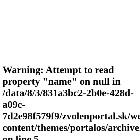
Warning
: Attempt to read
property "name" on null in
/data/8/3/831a3bc2-2b0e-428d-
a09c-
7d2e98f579f9/zvolenportal.sk/w
content/themes/portalos/archiv
on line
5