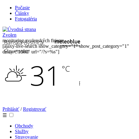
Počasie
Články
Fotogaléria
Zvolen
monitoring zvolenských firiem
[ajaxy-live-search show_category="1" show_post_category="1"
delay="1000" url="/?s=%s"]
Prihlásiť
/
Registrovať
☰
Obchody
Služby
Stravovanie