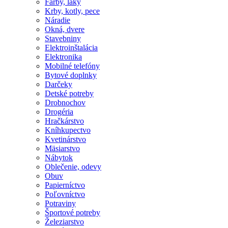
Farby, laky
Krby, kotly, pece
Náradie
Okná, dvere
Stavebniny
Elektroinštalácia
Elektronika
Mobilné telefóny
Bytové doplnky
Darčeky
Detské potreby
Drobnochov
Drogéria
Hračkárstvo
Kníhkupectvo
Kvetinárstvo
Mäsiarstvo
Nábytok
Oblečenie, odevy
Obuv
Papierníctvo
Poľovníctvo
Potraviny
Športové potreby
Železiarstvo