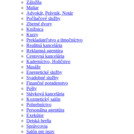
Záložňa
Maliar
Advokát, Právnik, Notár
Počítačové služby
Zberné dvory
Knižnica
Kurzy
Prekladateľstvo a tlmočníctvo
Realitná kancelária
Reklamná agentúra
Cestovná kancelária
Kaderníctvo, Holičstvo
Masáže
Energetické služby
Svadobné služby
Finančné poradenstvo
Pošty
Stávková kancelária
Kozmetický salón
Pohrebníctvo
Personálna agentúra
Exekútor
Detská herňa
Správcovia
Salón pre psov