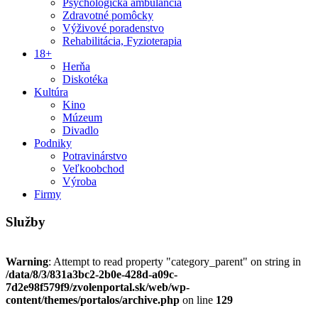
Psychologická ambulancia
Zdravotné pomôcky
Výživové poradenstvo
Rehabilitácia, Fyzioterapia
18+
Herňa
Diskotéka
Kultúra
Kino
Múzeum
Divadlo
Podniky
Potravinárstvo
Veľkoobchod
Výroba
Firmy
Služby
Warning
: Attempt to read property "category_parent" on string in
/data/8/3/831a3bc2-2b0e-428d-a09c-
7d2e98f579f9/zvolenportal.sk/web/wp-
content/themes/portalos/archive.php
on line
129