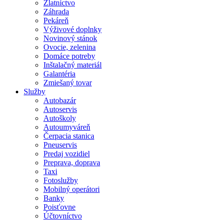
Zlatníctvo
Záhrada
Pekáreň
Výživové doplnky
Novinový stánok
Ovocie, zelenina
Domáce potreby
Inštalačný materiál
Galantéria
Zmiešaný tovar
Služby
Autobazár
Autoservis
Autoškoly
Autoumyváreň
Čerpacia stanica
Pneuservis
Predaj vozidiel
Preprava, doprava
Taxi
Fotoslužby
Mobilný operátori
Banky
Poisťovne
Účtovníctvo