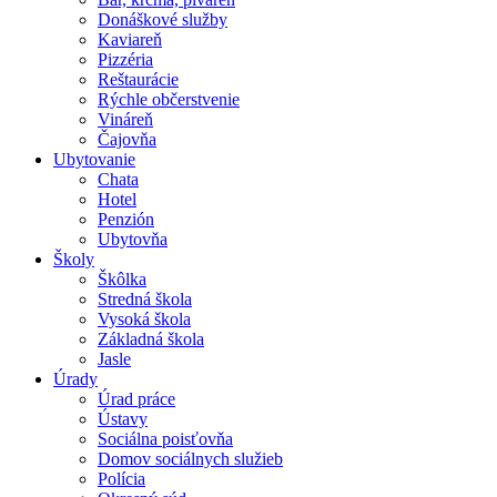
Donáškové služby
Kaviareň
Pizzéria
Reštaurácie
Rýchle občerstvenie
Vináreň
Čajovňa
Ubytovanie
Chata
Hotel
Penzión
Ubytovňa
Školy
Škôlka
Stredná škola
Vysoká škola
Základná škola
Jasle
Úrady
Úrad práce
Ústavy
Sociálna poisťovňa
Domov sociálnych služieb
Polícia