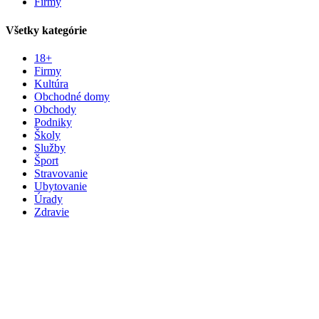
Firmy
Všetky kategórie
18+
Firmy
Kultúra
Obchodné domy
Obchody
Podniky
Školy
Služby
Šport
Stravovanie
Ubytovanie
Úrady
Zdravie