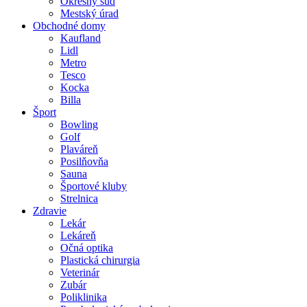
Okresný súd
Mestský úrad
Obchodné domy
Kaufland
Lidl
Metro
Tesco
Kocka
Billa
Šport
Bowling
Golf
Plaváreň
Posilňovňa
Sauna
Športové kluby
Strelnica
Zdravie
Lekár
Lekáreň
Očná optika
Plastická chirurgia
Veterinár
Zubár
Poliklinika