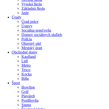
Vysoká škola
Základná škola
Jasle
Úrady
Úrad práce
Ústavy
Sociálna poisťovňa
Domov sociálnych služieb
Polícia
Okresný súd
Mestský úrad
Obchodné domy
Kaufland
Lidl
Metro
Tesco
Kocka
Billa
Šport
Bowling
Golf
Plaváreň
Posilňovňa
Sauna