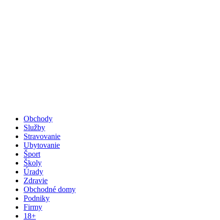
Obchody
Služby
Stravovanie
Ubytovanie
Šport
Školy
Úrady
Zdravie
Obchodné domy
Podniky
Firmy
18+