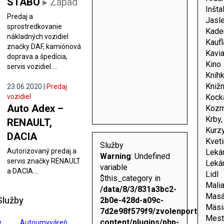
STABO
▸ Západ
Inšta
Predaj a
Jasl
sprostredkovanie
Kader
nákladných vozidiel
Kauf
značky DAF, kamiónová
Kavi
doprava a špedícia,
Kino
servis vozidiel....
Kníh
Knižn
23.06.2020 |
Predaj
vozidiel
Kock
Auto Adex –
Kozm
Krby,
RENAULT,
Kurz
DACIA
Kveti
Služby
Autorizovaný predaj a
Leká
Warning
: Undefined
servis značky RENAULT
Leká
variable
a DACIA....
Lidl
$this_category in
Malia
/data/8/3/831a3bc2-
Mas
Služby
2b0e-428d-a09c-
Mäsi
7d2e98f579f9/zvolenportal.sk/
Mest
content/plugins/php-
y
Autoumyváreň