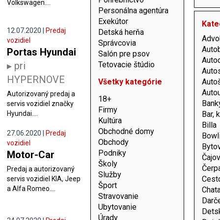
Volkswagen....
Personálna agentúra
Exekútor
Kate
12.07.2020 |
Predaj
Detská herňa
Advok
vozidiel
Správcovia
Auto
Portas Hyundai
Salón pre psov
Autod
Tetovacie štúdio
▸ pri
Auto
HYPERNOVE
Všetky kategórie
Auto
Auto
Autorizovaný predaj a
18+
Bank
servis vozidiel značky
Firmy
Hyundai....
Bar, 
Kultúra
Billa
Obchodné domy
27.06.2020 |
Predaj
Bowl
Obchody
vozidiel
Byto
Podniky
Motor-Car
Čajo
Školy
Čerpa
Predaj a autorizovaný
Služby
Cesto
servis vozidiel KIA, Jeep
Šport
a Alfa Romeo....
Chat
Stravovanie
Darč
Ubytovanie
Dets
Úrady