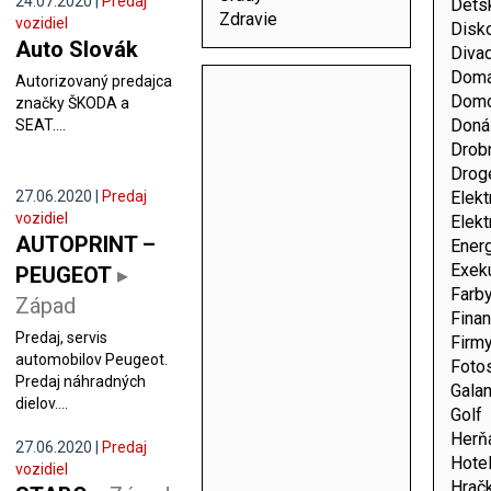
24.07.2020 |
Predaj
Dets
Zdravie
vozidiel
Disk
Auto Slovák
Diva
Domá
Autorizovaný predajca
Domo
značky ŠKODA a
Doná
SEAT....
Drob
Drog
27.06.2020 |
Predaj
Elekt
vozidiel
Elekt
AUTOPRINT –
Energ
Exek
PEUGEOT
▸
Farby
Západ
Fina
Predaj, servis
Firm
automobilov Peugeot.
Foto
Predaj náhradných
Galan
dielov....
Golf
Herň
27.06.2020 |
Predaj
Hote
vozidiel
Hrač