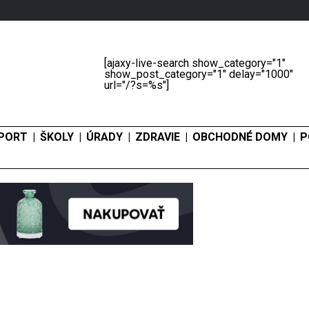
[ajaxy-live-search show_category="1"
show_post_category="1" delay="1000"
url="/?s=%s"]
PORT
ŠKOLY
ÚRADY
ZDRAVIE
OBCHODNÉ DOMY
P