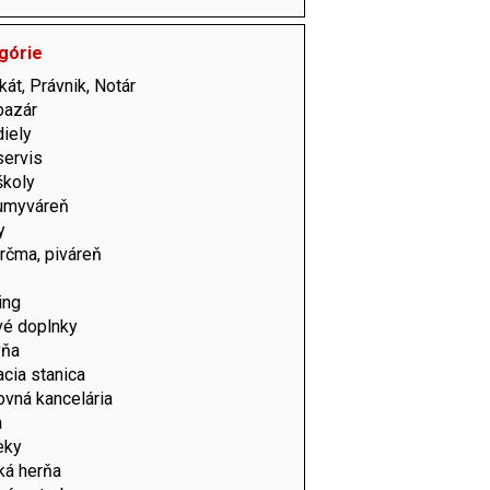
górie
át, Právnik, Notár
bazár
iely
servis
školy
umyváreň
y
krčma, piváreň
ing
vé doplnky
vňa
cia stanica
vná kancelária
a
eky
ká herňa