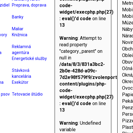
Metr
code-
zidiel
Preprava, doprava
Mobil
widget/execphp.php(27)
Mobil
Banky
: eval()'d code
on line
Múz
13
Maliar
Náby
vory
Knižnica
Nára
Warning
: Attempt to
Novi
read property
Reklamná
Obch
"category_parent" on
a
agentúra
Oble
null in
Energetické služby
Obuv
/data/8/3/831a3bc2-
Očná
2b0e-428d-a09c-
Stávková
Okná
kancelária
7d2e98f579f9/zvolenportal.sk/
Okre
na
Exekútor
content/plugins/php-
Ovoci
code-
 psov
Tetovacie štúdio
Papie
widget/execphp.php(27)
Peká
: eval()'d code
on line
Penz
13
Pers
Pizzé
Warning
: Undefined
Plast
variable