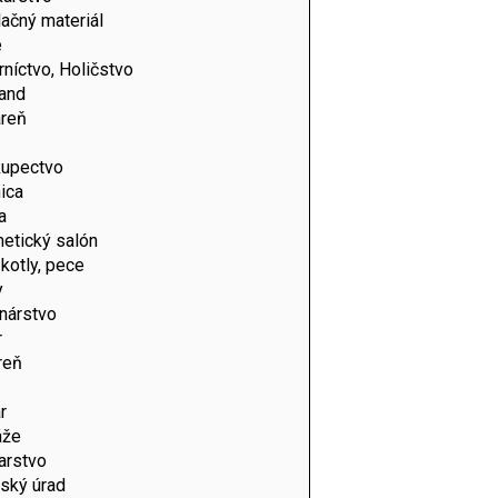
lačný materiál
e
níctvo, Holičstvo
land
areň
kupectvo
ica
a
etický salón
 kotly, pece
y
nárstvo
r
reň
r
áže
arstvo
web/wp-
ský úrad