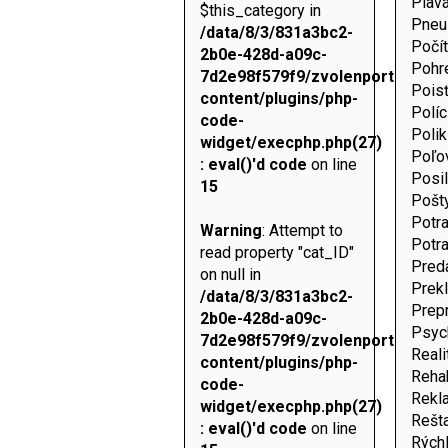
Plav
$this_category in
Pneu
/data/8/3/831a3bc2-
Počí
2b0e-428d-a09c-
Pohr
7d2e98f579f9/zvolenportal.sk/
Pois
content/plugins/php-
Políc
code-
Polik
widget/execphp.php(27)
Poľo
: eval()'d code
on line
Posi
15
Pošt
Potra
Warning
: Attempt to
Potra
read property "cat_ID"
Preda
on null in
Prekl
/data/8/3/831a3bc2-
Prepr
2b0e-428d-a09c-
Psyc
7d2e98f579f9/zvolenportal.sk/
Reali
content/plugins/php-
Rehab
code-
Rekl
widget/execphp.php(27)
Rešt
: eval()'d code
on line
Rých