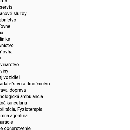
áreň
servis
tačové služby
ebníctvo
web/wp-
ťovne
ia
linika
vníctvo
lňovňa
y
vinárstvo
viny
j vozidiel
adateľstvo a tlmočníctvo
ava, doprava
hologická ambulancia
web/wp-
tná kancelária
ilitácia, Fyzioterapia
amná agentúra
aurácie
le občerstvenie