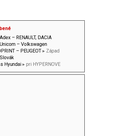
bené
 Adex – RENAULT, DACIA
 Unicom – Volkswagen
PRINT – PEUGEOT
▸ Západ
 Slovák
as Hyundai
▸ pri HYPERNOVE