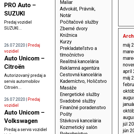
Maliar
PRO Auto –
Advokát, Právnik,
SUZUKI
Notár
Počítačové služby
Predaj vozidiel
Zberné dvory
SUZUKI....
Knižnica
Arch
Kurzy
máj 
26.07.2020 |
Predaj
Prekladateľstvo a
vozidiel
mare
tlmočníctvo
Auto Unicom –
mare
Realitná kancelária
nove
Citroën
Reklamná agentúra
apríl
Cestovná kancelária
Autorizovaný predaj a
máj 
Kaderníctvo, Holičstvo
servis automobilov
febr
Masáže
Citroën....
októ
Energetické služby
augu
26.07.2020 |
Predaj
Svadobné služby
januá
vozidiel
Finančné poradenstvo
októ
Auto Unicom –
Pošty
augu
Volkswagen
Stávková kancelária
júl 2
Kozmetický salón
Predaj a servis vozidiel
jún 2
Pohrebníctvo