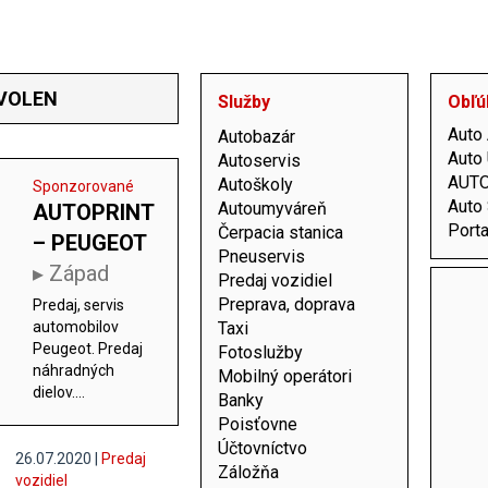
ZVOLEN
Služby
Obľú
Auto
Autobazár
Auto
Autoservis
AUTO
Autoškoly
Sponzorované
Auto
Autoumyváreň
AUTOPRINT
Port
Čerpacia stanica
– PEUGEOT
Pneuservis
▸ Západ
Predaj vozidiel
Preprava, doprava
Predaj, servis
Taxi
automobilov
Peugeot. Predaj
Fotoslužby
náhradných
Mobilný operátori
dielov....
Banky
Poisťovne
Účtovníctvo
26.07.2020 |
Predaj
Záložňa
vozidiel