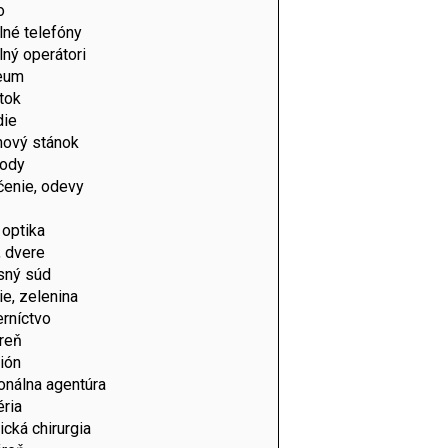
o
né telefóny
ný operátori
eum
tok
die
nový stánok
ody
čenie, odevy
 optika
, dvere
web/wp-
sný súd
e, zelenina
rníctvo
reň
ión
onálna agentúra
ria
ická chirurgia