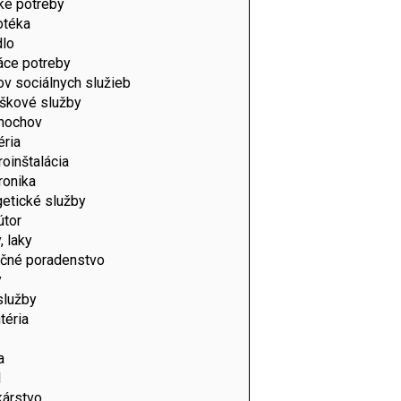
ké potreby
otéka
dlo
ce potreby
v sociálnych služieb
škové služby
nochov
éria
roinštalácia
ronika
etické služby
útor
, laky
nčné poradenstvo
y
služby
téria
a
l
kárstvo