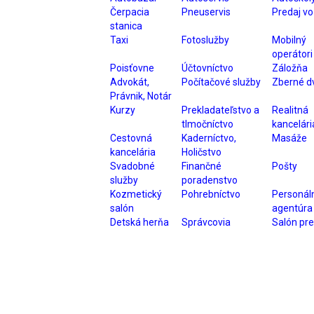
Čerpacia
Pneuservis
Predaj vo
stanica
Taxi
Fotoslužby
Mobilný
operátori
Poisťovne
Účtovníctvo
Záložňa
Advokát,
Počítačové služby
Zberné d
Právnik, Notár
Kurzy
Prekladateľstvo a
Realitná
tlmočníctvo
kancelári
Cestovná
Kaderníctvo,
Masáže
kancelária
Holičstvo
Svadobné
Finančné
Pošty
služby
poradenstvo
Kozmetický
Pohrebníctvo
Personál
salón
agentúra
Detská herňa
Správcovia
Salón pre