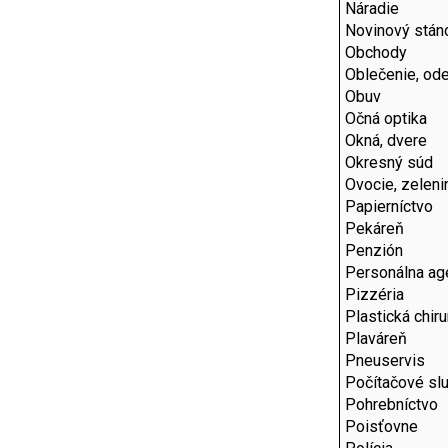
Náradie
Novinový stán
Obchody
Oblečenie, od
Obuv
Očná optika
Okná, dvere
Okresný súd
Ovocie, zeleni
Papierníctvo
Pekáreň
Penzión
Personálna ag
Pizzéria
Plastická chiru
Plaváreň
Pneuservis
Počítačové sl
Pohrebníctvo
Poisťovne