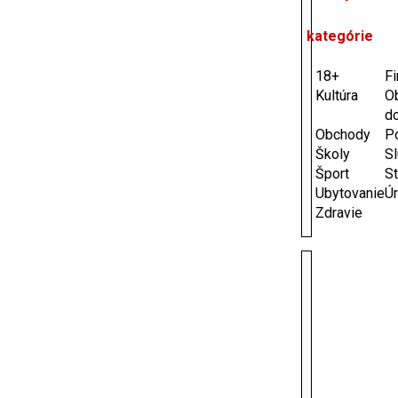
kategórie
18+
F
Kultúra
O
d
Obchody
P
Školy
S
Šport
S
Ubytovanie
Ú
Zdravie