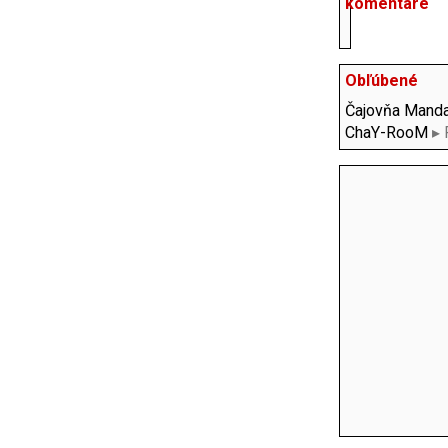
komentáre
Obľúbené
Čajovňa Manda
ChaY-RooM
▸ 