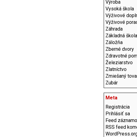
Výroba
Vysoká škola
Výživové dopl
Výživové pora
Záhrada
Základná škol
Záložňa
Zberné dvory
Zdravotné po
Železiarstvo
Zlatníctvo
Zmiešaný tova
Zubár
Meta
Registrácia
Prihlásiť sa
Feed záznam
RSS feed kom
WordPress.or