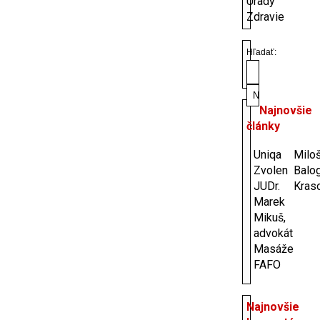
Úrady
Zdravie
Hľadať:
Najnovšie
články
Uniqa
Milo
Zvolen
Balo
JUDr.
Kras
Marek
Mikuš,
advokát
Masáže
FAFO
Najnovšie