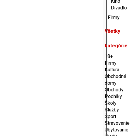
Kino
Divadlo
Firmy
Všetky
kategórie
18+
Firmy
Kultúra
Obchodné
domy
Obchody
Podniky
Školy
Služby
Šport
Stravovanie
Ubytovanie