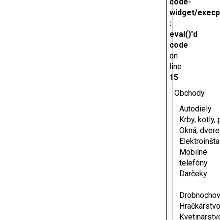
code-
widget/execp
:
eval()'d
code
on
line
15
Obchody
Autodiely
Krby, kotly,
Okná, dvere
Elektroinšta
Mobilné
telefóny
Darčeky
Drobnocho
Hračkárstv
Kvetinárstv