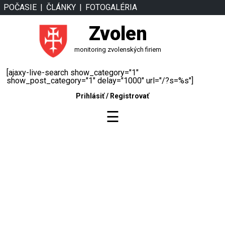
POČASIE
ČLÁNKY
FOTOGALÉRIA
Zvolen
monitoring zvolenských firiem
[ajaxy-live-search show_category="1"
show_post_category="1" delay="1000" url="/?s=%s"]
Prihlásiť
/
Registrovať
☰