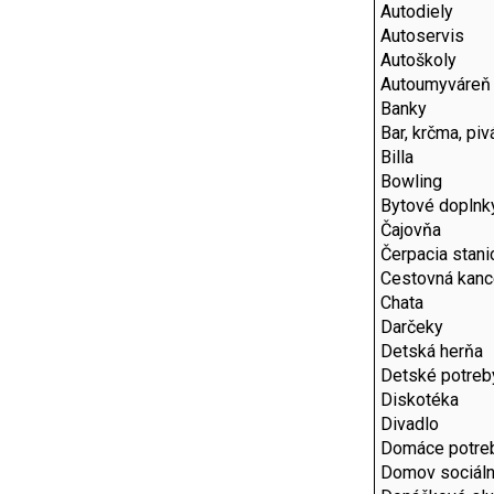
Autodiely
Autoservis
Autoškoly
Autoumyváreň
Banky
Bar, krčma, piv
Billa
Bowling
Bytové doplnk
Čajovňa
Čerpacia stani
Cestovná kanc
Chata
Darčeky
Detská herňa
Detské potreb
Diskotéka
Divadlo
Domáce potre
Domov sociáln