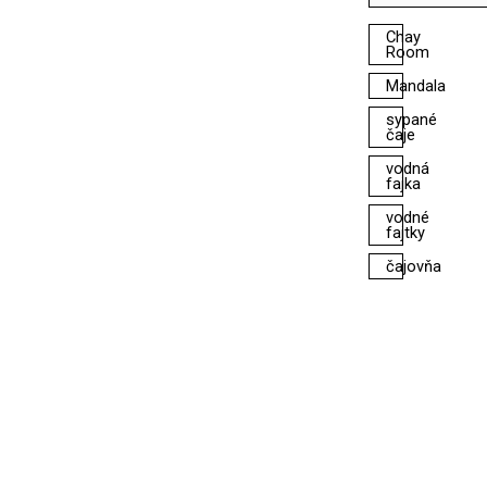
Chay
Room
Mandala
sypané
čaje
vodná
fajka
vodné
fajtky
čajovňa