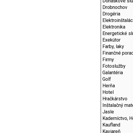
Donáškové sl
Drobnochov
Drogéria
Elektroinštalác
Elektronika
Energetické s
Exekútor
Farby, laky
Finančné pora
Firmy
Fotoslužby
Galantéria
Golf
Herňa
Hotel
Hračkárstvo
Inštalačný mate
Jasle
Kaderníctvo, H
Kaufland
Kaviareň