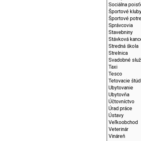
Sociálna pois
Športové klub
Športové potr
Správcovia
Stavebniny
Stávková kance
Stredná škola
Strelnica
Svadobné slu
Taxi
Tesco
Tetovacie štúd
Ubytovanie
Ubytovňa
Účtovníctvo
Úrad práce
Ústavy
Veľkoobchod
Veterinár
Vináreň