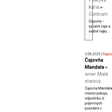
Finková
kúria ▸
Centrum
Čajovňa –
sypané čaje a
vodné fajky....
3.08.2020 |
Čajov
Čajovňa
Mandala
▸
smer Malá
stanica
Čajovňa Mandala
miesto pokoja,
odpočinku či
príjemných
posedení v