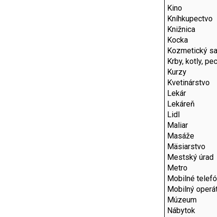
Kino
Kníhkupectvo
Knižnica
Kocka
Kozmetický sa
Krby, kotly, pe
Kurzy
Kvetinárstvo
Lekár
Lekáreň
Lidl
Maliar
Masáže
Mäsiarstvo
Mestský úrad
Metro
Mobilné telef
Mobilný operát
Múzeum
Nábytok