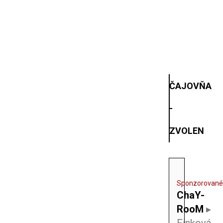
ČAJOVŇA
-
ZVOLEN
Sponzorovan
ChaY-
RooM
▸