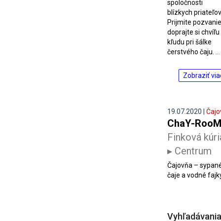
spoločnosti
blízkych priateľov
Prijmite pozvanie
doprajte si chvíľu
kľudu pri šálke
čerstvého čaju.
...
Zobraziť via
19.07.2020 |
Čajo
ChaY-Roo
Finková kúri
▸ Centrum
Čajovňa – sypan
čaje a vodné fajky.
Vyhľadávani