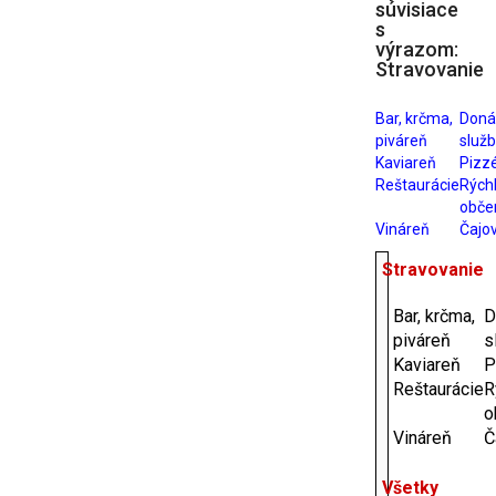
súvisiace
s
výrazom:
Stravovanie
Bar, krčma,
Doná
piváreň
služ
Kaviareň
Pizzé
Reštaurácie
Rých
obče
Vináreň
Čajo
Stravovanie
Bar, krčma,
D
piváreň
s
Kaviareň
P
Reštaurácie
R
o
Vináreň
Č
Všetky