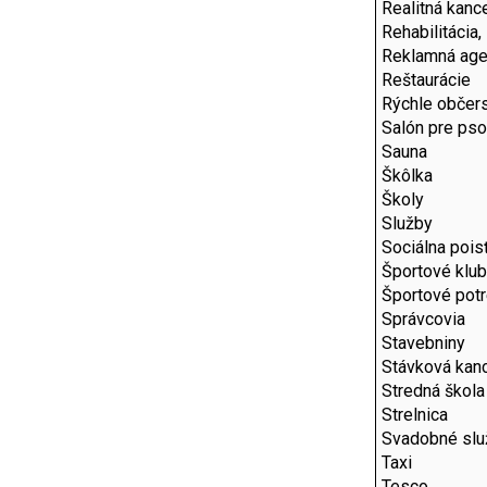
Realitná kance
Rehabilitácia,
Reklamná age
Reštaurácie
Rýchle občer
Salón pre ps
Sauna
Škôlka
Školy
Služby
Sociálna pois
Športové klu
Športové pot
Správcovia
Stavebniny
Stávková kanc
Stredná škola
Strelnica
Svadobné slu
Taxi
Tesco