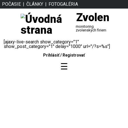
POČASIE
ČLÁNKY
FOTOGALÉRIA
Zvolen
monitoring
zvolenských firiem
[ajaxy-live-search show_category="1"
show_post_category="1" delay="1000" url="/?s=%s"]
Prihlásiť
/
Registrovať
☰