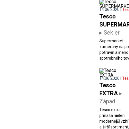
14.06.2020 |
Tes
Tesco
SUPERMA
▸ Sekier
Supermarket
zameraný na pr
potravín a iného
spotrebného tova
14.06.2020 |
Tes
Tesco
EXTRA
▸
Západ
Tesco extra
prináša nielen
modernejší vzhľ
a širší sortiment