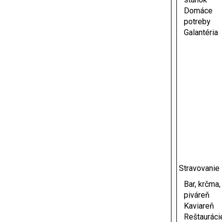
Domáce
potreby
Galantéria
Stravovanie
Bar, krčma,
piváreň
Kaviareň
Reštauráci