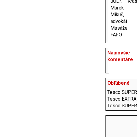
JUDr.
Kras
Marek
Mikuš,
advokát
Masáže
FAFO
Najnovšie
komentáre
Obľúbené
Tesco SUPE
Tesco EXTRA
Tesco SUPE