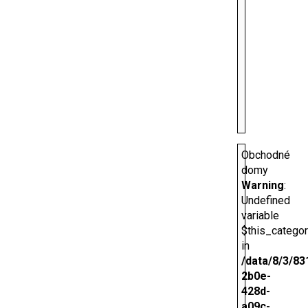
Obchodné
domy
Warning
:
Undefined
variable
$this_catego
in
/data/8/3/83
2b0e-
428d-
a09c-