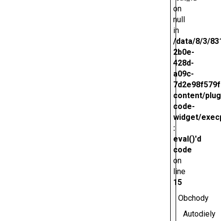
on
null
in
/data/8/3/83
2b0e-
428d-
a09c-
7d2e98f579f
content/plug
code-
widget/exec
:
eval()'d
code
on
line
15
Obchody
Autodiely