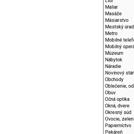
Lidl
Maliar
Masáže
Mäsiarstvo
Mestský úrad
Metro
Mobilné telef
Mobilný operá
Múzeum
Nábytok
Náradie
Novinový stá
Obchody
Oblečenie, o
Obuv
Očná optika
Okná, dvere
Okresný súd
Ovocie, zelen
Papierníctvo
Pekáreň