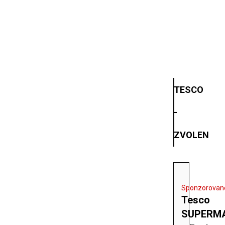
TESCO
-
ZVOLEN
Sponzorovan
Tesco
SUPERM