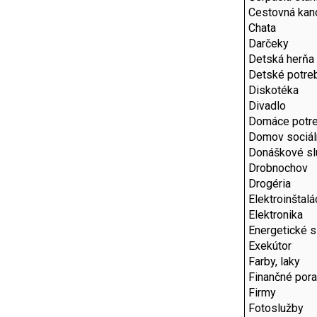
Cestovná kanc
Chata
Darčeky
Detská herňa
Detské potre
Diskotéka
Divadlo
Domáce potr
Domov sociál
Donáškové sl
Drobnochov
Drogéria
Elektroinštalá
Elektronika
Energetické s
Exekútor
Farby, laky
Finančné por
Firmy
Fotoslužby