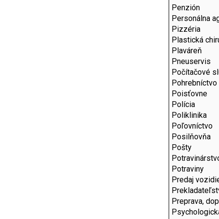
Penzión
Personálna a
Pizzéria
Plastická chir
Plaváreň
Pneuservis
Počítačové s
Pohrebníctvo
Poisťovne
Polícia
Poliklinika
Poľovníctvo
Posilňovňa
Pošty
Potravinárstv
Potraviny
Predaj vozidi
Prekladateľst
Preprava, dop
Psychologick