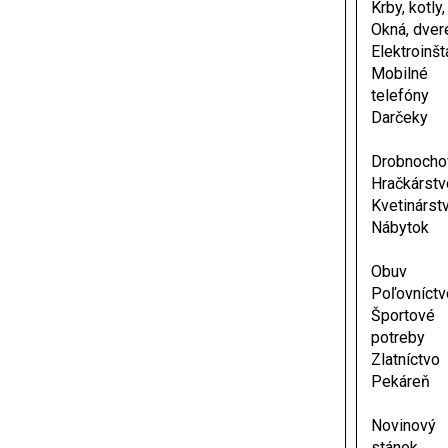
Krby, kotly
Okná, dver
Elektroinšt
Mobilné
telefóny
Darčeky
Drobnocho
Hračkárstv
Kvetinárst
Nábytok
Obuv
Poľovníctv
Športové
potreby
Zlatníctvo
Pekáreň
Novinový
stánok