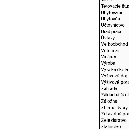
Tetovacie štú
Ubytovanie
Ubytovňa
Účtovníctvo
Úrad práce
Ústavy
Veľkoobchod
Veterinár
Vináreň
Výroba
Vysoká škola
Výživové dop
Výživové por
Záhrada
Základná škol
Záložňa
Zberné dvory
Zdravotné p
Železiarstvo
Zlatníctvo