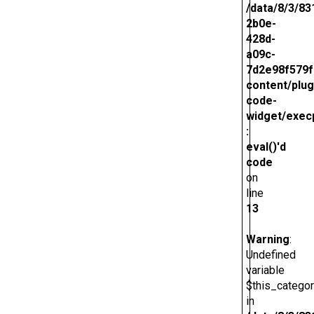
/data/8/3/83
2b0e-
428d-
a09c-
7d2e98f579f
content/plug
code-
widget/exec
:
eval()'d
code
on
line
13
Warning
:
Undefined
variable
$this_catego
in