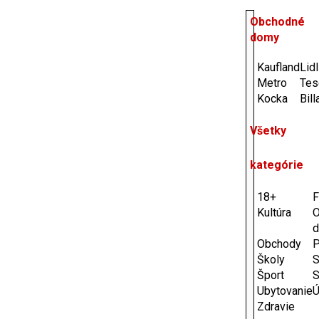
Obchodné
domy
Kaufland
Lidl
Metro
Tes
Kocka
Bill
Všetky
kategórie
18+
F
Kultúra
O
Obchody
P
Školy
S
Šport
S
Ubytovanie
Ú
Zdravie