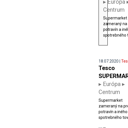
▸ Európa 
Centrum
Supermarket
zameraný na 
potravín a in
spotrebného to
18.07.2020 |
Tes
Tesco
SUPERMA
▸ Európa ▸
Centrum
Supermarket
zameraný na pr
potravín a iného
spotrebného tova