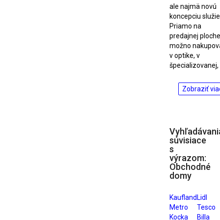
ale najmä novú
koncepciu služie
Priamo na
predajnej ploch
možno nakupov
v optike, v
špecializovanej,
Zobraziť via
Vyhľadávani
súvisiace
s
výrazom:
Obchodné
domy
Kaufland
Lidl
Metro
Tesco
Kocka
Billa