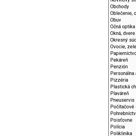
Obchody
Oblečenie, 
Obuv
Očná optika
Okná, dvere
Okresný sú
Ovocie, zel
Papierníctv
Pekáreň
Penzión
Personálna 
Pizzéria
Plastická ch
Plaváreň
Pneuservis
Počítačové 
Pohrebníct
Poisťovne
Polícia
Poliklinika