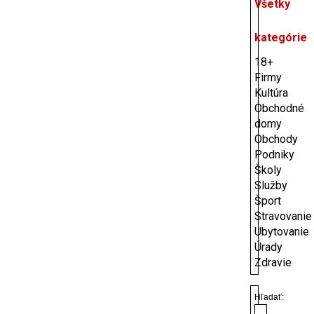
Všetky
kategórie
18+
Firmy
Kultúra
Obchodné
domy
Obchody
Podniky
Školy
Služby
Šport
Stravovanie
Ubytovanie
Úrady
Zdravie
Hľadať: