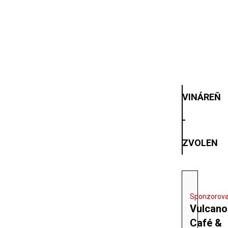
VINÁREŇ
-
ZVOLEN
Sponzorov
Vulcano
Café &