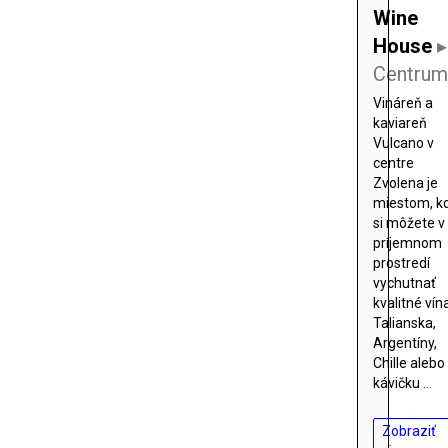
Wine
House
▸
Centru
Vináreň a
kaviareň
Vulcano v
centre
Zvolena je
miestom, k
si môžete v
príjemnom
prostredí
vychutnať
kvalitné vín
Talianska,
Argentíny,
Chille alebo
kávičku
...
Zobraziť