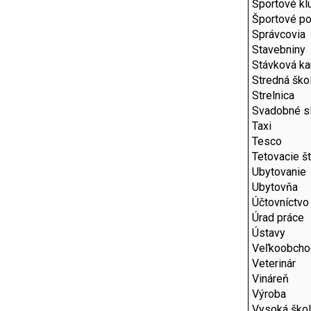
Športové kl
Športové po
Správcovia
Stavebniny
Stávková ka
Stredná ško
Strelnica
Svadobné s
Taxi
Tesco
Tetovacie š
Ubytovanie
Ubytovňa
Účtovníctvo
Úrad práce
Ústavy
Veľkoobcho
Veterinár
Vináreň
Výroba
Vysoká ško