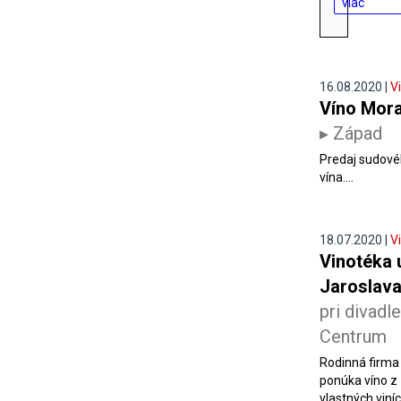
viac
16.08.2020 |
V
Víno Mor
▸ Západ
Predaj sudov
vína....
18.07.2020 |
V
Vinotéka 
Jaroslav
pri divadle
Centrum
Rodinná firma
ponúka víno z
vlastných viníc