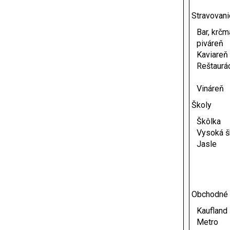
Stravovani
Bar, krčm
piváreň
Kaviareň
Reštaurá
Vináreň
Školy
Škôlka
Vysoká š
Jasle
Obchodné
Kaufland
Metro