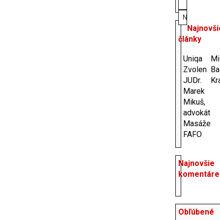
Najnovši
články
Uniqa
Mi
Zvolen
Ba
JUDr.
Kr
Marek
Mikuš,
advokát
Masáže
FAFO
Najnovšie
komentáre
Obľúbené