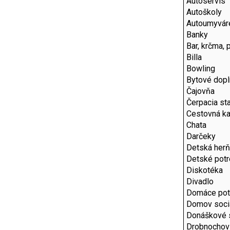
Autoservis
Autoškoly
Autoumyvár
Banky
Bar, krčma, 
Billa
Bowling
Bytové dopl
Čajovňa
Čerpacia st
Cestovná ka
Chata
Darčeky
Detská her
Detské pot
Diskotéka
Divadlo
Domáce pot
Domov sociá
Donáškové 
Drobnochov