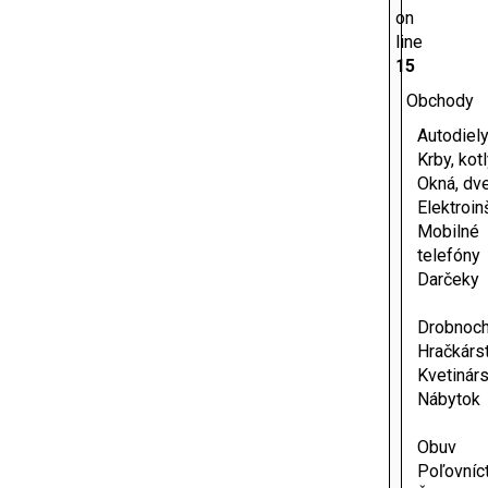
on
line
15
Obchody
Autodiel
Krby, kot
Okná, dv
Elektroin
Mobilné
telefóny
Darčeky
Drobnoc
Hračkárs
Kvetinár
Nábytok
Obuv
Poľovníc