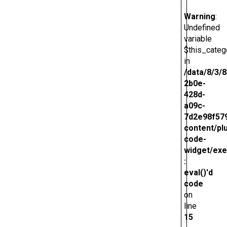
Warning
:
Undefined
variable
$this_categ
in
/data/8/3/
2b0e-
428d-
a09c-
7d2e98f579
content/pl
code-
widget/exe
:
eval()'d
code
on
line
15