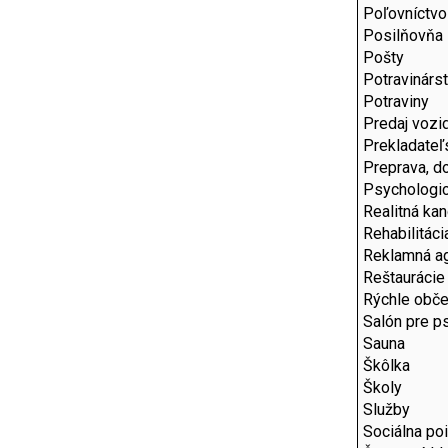
Poľovníctvo
Posilňovňa
Pošty
Potravinárs
Potraviny
Predaj vozid
Prekladateľ
Preprava, d
Psychologic
Realitná kan
Rehabilitáci
Reklamná a
Reštaurácie
Rýchle obče
Salón pre p
Sauna
Škôlka
Školy
Služby
Sociálna po