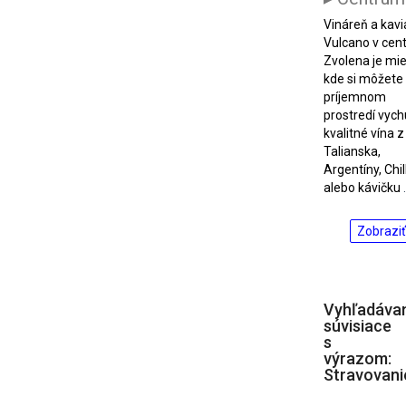
Vináreň a kav
Vulcano v cen
Zvolena je mi
kde si môžete
príjemnom
prostredí vych
kvalitné vína z
Talianska,
Argentíny, Chil
alebo kávičku
Zobraziť
Vyhľadáva
súvisiace
s
výrazom:
Stravovani