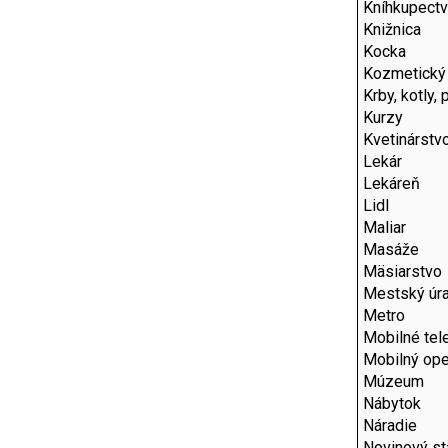
Kníhkupect
Knižnica
Kocka
Kozmetický
Krby, kotly,
Kurzy
Kvetinárstv
Lekár
Lekáreň
Lidl
Maliar
Masáže
Mäsiarstvo
Mestský úr
Metro
Mobilné tel
Mobilný ope
Múzeum
Nábytok
Náradie
Novinový s