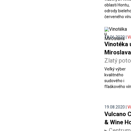
oblasti Hontu,
odrody bieleh
červeného vína.
19.06.2020 |
V
Vinotéka 
Miroslav
Zlatý pot
Veľký výber
kvalitného
sudového i
fľaškového vína
19.08.2020 |
V
Vulcano 
& Wine H
▸ Centrum