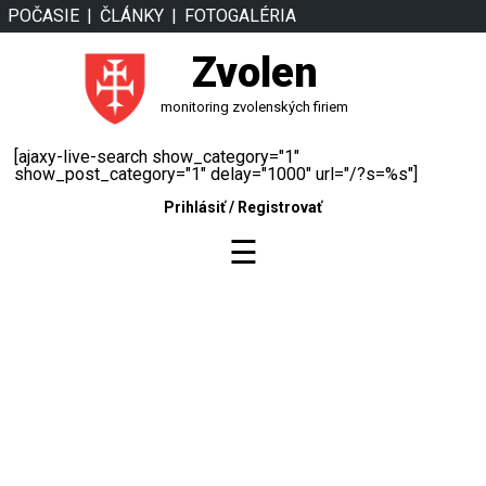
POČASIE
ČLÁNKY
FOTOGALÉRIA
Zvolen
monitoring zvolenských firiem
[ajaxy-live-search show_category="1"
show_post_category="1" delay="1000" url="/?s=%s"]
Prihlásiť
/
Registrovať
☰