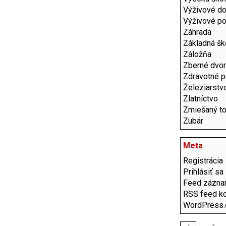
Výživové do
Výživové p
Záhrada
Základná šk
Záložňa
Zberné dvo
Zdravotné 
Železiarstv
Zlatníctvo
Zmiešaný to
Zubár
Meta
Registrácia
Prihlásiť sa
Feed zázn
RSS feed k
WordPress.