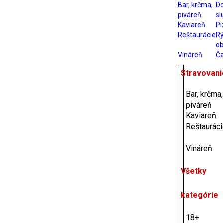
Bar, krčma,
D
piváreň
sl
Kaviareň
Pi
Reštaurácie
Rý
ob
Vináreň
Ča
Stravovani
Bar, krčma,
piváreň
Kaviareň
Reštauráci
Vináreň
Všetky
kategórie
18+