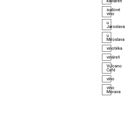
kaviareň
sudové
víno
u
Jaroslava
u
Miroslava
vinotéka
vináreň
Vulcano
Café
víno
víno
Morava