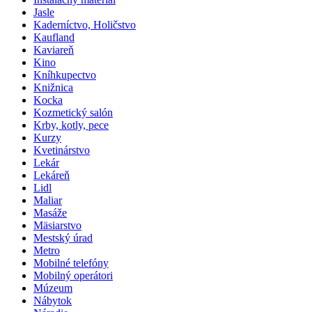
Jasle
Kaderníctvo, Holičstvo
Kaufland
Kaviareň
Kino
Kníhkupectvo
Knižnica
Kocka
Kozmetický salón
Krby, kotly, pece
Kurzy
Kvetinárstvo
Lekár
Lekáreň
Lidl
Maliar
Masáže
Mäsiarstvo
Mestský úrad
Metro
Mobilné telefóny
Mobilný operátori
Múzeum
Nábytok