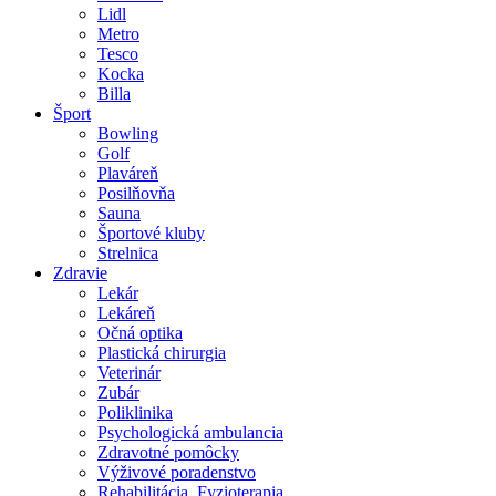
Lidl
Metro
Tesco
Kocka
Billa
Šport
Bowling
Golf
Plaváreň
Posilňovňa
Sauna
Športové kluby
Strelnica
Zdravie
Lekár
Lekáreň
Očná optika
Plastická chirurgia
Veterinár
Zubár
Poliklinika
Psychologická ambulancia
Zdravotné pomôcky
Výživové poradenstvo
Rehabilitácia, Fyzioterapia