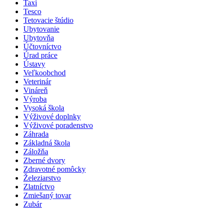
Taxi
Tesco
Tetovacie štúdio
Ubytovanie
Ubytovňa
Účtovníctvo
Úrad práce
Ústavy
Veľkoobchod
Veterinár
Vináreň
Výroba
Vysoká škola
Výživové doplnky
Výživové poradenstvo
Záhrada
Základná škola
Záložňa
Zberné dvory
Zdravotné pomôcky
Železiarstvo
Zlatníctvo
Zmiešaný tovar
Zubár