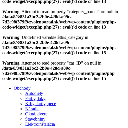
code-widget/execphp.php(27) : eval()'d code
on line
13
Warning
: Attempt to read property "category_parent" on null in
/data/8/3/831a3bc2-2b0e-428d-a09c-
7d2e98f579f9/zvolenportal.sk/web/wp-content/plugins/php-
code-widget/execphp.php(27) : eval()'d code
on line
13
Warning
: Undefined variable $this_category in
/data/8/3/831a3bc2-2b0e-428d-a09c-
7d2e98f579f9/zvolenportal.sk/web/wp-content/plugins/php-
code-widget/execphp.php(27) : eval()'d code
on line
15
Warning
: Attempt to read property "cat_ID" on null in
/data/8/3/831a3bc2-2b0e-428d-a09c-
7d2e98f579f9/zvolenportal.sk/web/wp-content/plugins/php-
code-widget/execphp.php(27) : eval()'d code
on line
15
Obchody
Autodiely
Farby, laky
Krby, kotly, pece
Náradie
Okná, dvere
Stavebniny
Elektroinštalácia