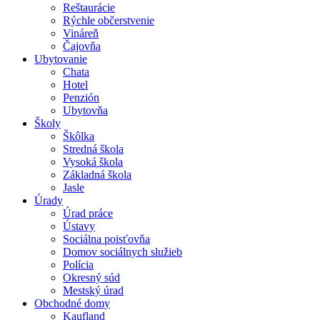
Reštaurácie
Rýchle občerstvenie
Vináreň
Čajovňa
Ubytovanie
Chata
Hotel
Penzión
Ubytovňa
Školy
Škôlka
Stredná škola
Vysoká škola
Základná škola
Jasle
Úrady
Úrad práce
Ústavy
Sociálna poisťovňa
Domov sociálnych služieb
Polícia
Okresný súd
Mestský úrad
Obchodné domy
Kaufland