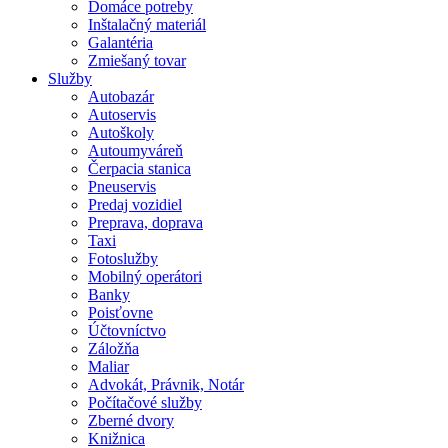
Domáce potreby
Inštalačný materiál
Galantéria
Zmiešaný tovar
Služby
Autobazár
Autoservis
Autoškoly
Autoumyváreň
Čerpacia stanica
Pneuservis
Predaj vozidiel
Preprava, doprava
Taxi
Fotoslužby
Mobilný operátori
Banky
Poisťovne
Účtovníctvo
Záložňa
Maliar
Advokát, Právnik, Notár
Počítačové služby
Zberné dvory
Knižnica