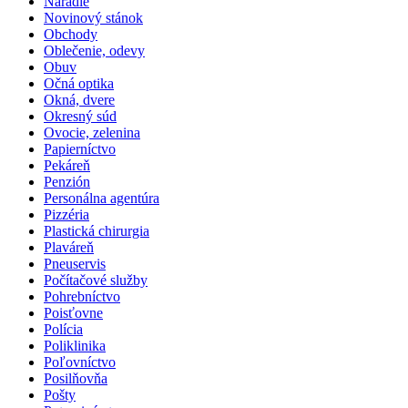
Náradie
Novinový stánok
Obchody
Oblečenie, odevy
Obuv
Očná optika
Okná, dvere
Okresný súd
Ovocie, zelenina
Papierníctvo
Pekáreň
Penzión
Personálna agentúra
Pizzéria
Plastická chirurgia
Plaváreň
Pneuservis
Počítačové služby
Pohrebníctvo
Poisťovne
Polícia
Poliklinika
Poľovníctvo
Posilňovňa
Pošty