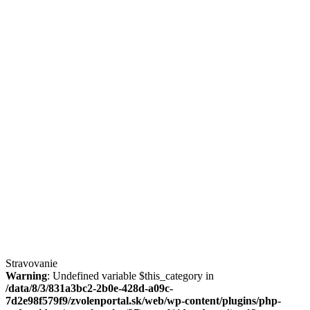
Stravovanie
Warning
: Undefined variable $this_category in
/data/8/3/831a3bc2-2b0e-428d-a09c-
7d2e98f579f9/zvolenportal.sk/web/wp-content/plugins/php-