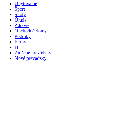
Ubytovanie
Šport
Školy
Úrady
Zdravie
Obchodné domy
Podniky
Firmy
18
Zrušené prevádzky
Nové prevádzky