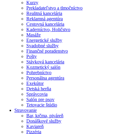
Kurzy
Prekladateľstvo a tlmočníctvo
Realitná kancelária
Reklamná agentúra
Cestovná kancelária
Kaderníctvo, Holičstvo
Masáže
Energetické služby
Svadobné služby
Finančné poradenstvo
Pošty
Stávková kancelária
Kozmetický salón
Pohrebníctvo
Personálna agentúra
Exekútor
Detská herňa
Správcovia
Salón pre psov
Tetovacie štúdio
Stravovanie
Bar, krčma, piváreň
Donáškové služby
Kaviareň
Pizzéria