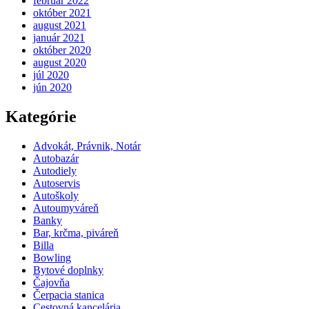
február 2022
október 2021
august 2021
január 2021
október 2020
august 2020
júl 2020
jún 2020
Kategórie
Advokát, Právnik, Notár
Autobazár
Autodiely
Autoservis
Autoškoly
Autoumyváreň
Banky
Bar, krčma, piváreň
Billa
Bowling
Bytové doplnky
Čajovňa
Čerpacia stanica
Cestovná kancelária