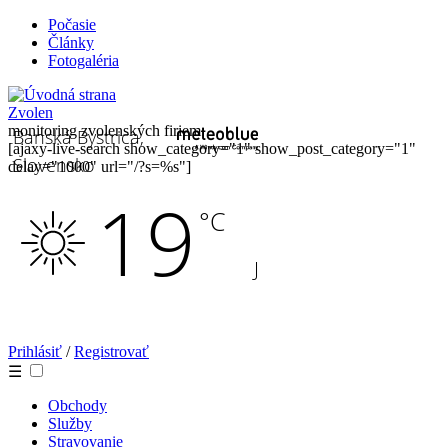
Počasie
Články
Fotogaléria
Zvolen
monitoring zvolenských firiem
[ajaxy-live-search show_category="1" show_post_category="1"
delay="1000" url="/?s=%s"]
Prihlásiť
/
Registrovať
☰
Obchody
Služby
Stravovanie