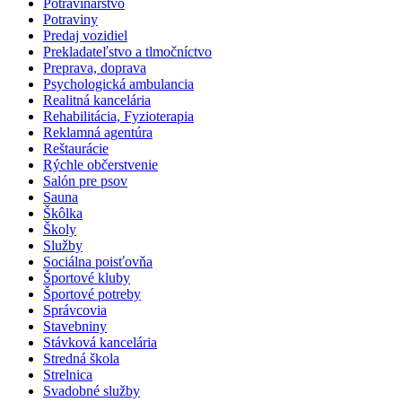
Potravinárstvo
Potraviny
Predaj vozidiel
Prekladateľstvo a tlmočníctvo
Preprava, doprava
Psychologická ambulancia
Realitná kancelária
Rehabilitácia, Fyzioterapia
Reklamná agentúra
Reštaurácie
Rýchle občerstvenie
Salón pre psov
Sauna
Škôlka
Školy
Služby
Sociálna poisťovňa
Športové kluby
Športové potreby
Správcovia
Stavebniny
Stávková kancelária
Stredná škola
Strelnica
Svadobné služby