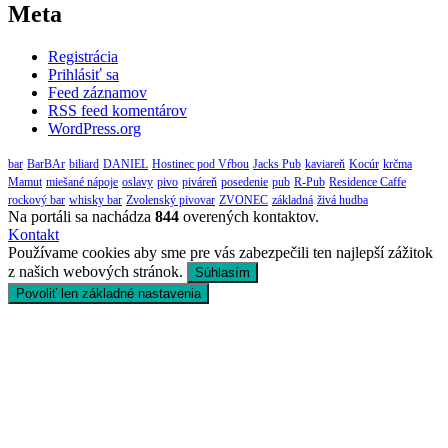
Meta
Registrácia
Prihlásiť sa
Feed záznamov
RSS feed komentárov
WordPress.org
bar
BarBAr
biliard
DANIEL
Hostinec pod Vŕbou
Jacks Pub
kaviareň
Kocúr
krčma
Mamut
miešané nápoje
oslavy
pivo
piváreň
posedenie
pub
R-Pub
Residence Caffe
rockový bar
whisky bar
Zvolenský pivovar
ZVONEC
základná
živá hudba
Na portáli sa nachádza
844
overených kontaktov.
Kontakt
Používame cookies aby sme pre vás zabezpečili ten najlepší zážitok
z našich webových stránok.
Súhlasím
Povoliť len základné nastavenia