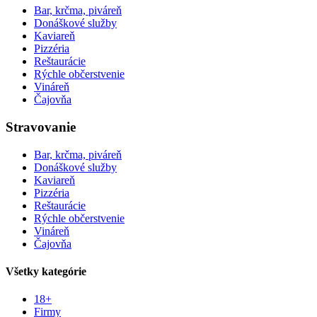
Bar, krčma, piváreň
Donáškové služby
Kaviareň
Pizzéria
Reštaurácie
Rýchle občerstvenie
Vináreň
Čajovňa
Stravovanie
Bar, krčma, piváreň
Donáškové služby
Kaviareň
Pizzéria
Reštaurácie
Rýchle občerstvenie
Vináreň
Čajovňa
Všetky kategórie
18+
Firmy