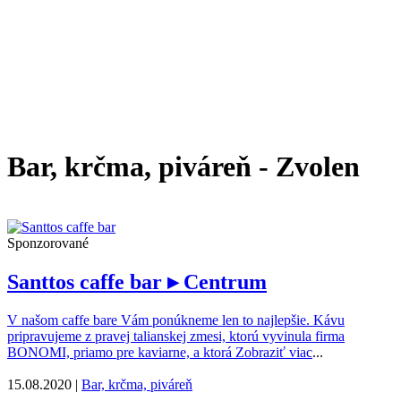
Bar, krčma, piváreň - Zvolen
Sponzorované
Santtos caffe bar
▸ Centrum
V našom caffe bare Vám ponúkneme len to najlepšie. Kávu
pripravujeme z pravej talianskej zmesi, ktorú vyvinula firma
BONOMI, priamo pre kaviarne, a ktorá
Zobraziť viac
...
15.08.2020 |
Bar, krčma, piváreň