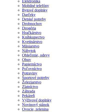
Elektronika
Mobilné telefóny
Bytové doplnky
Darčeky
Detské potreby
Drobnochov
Drogéria
Hračkárstvo
Kníhkupectvo
Kvetinárstvo
Mäsiarstvo
Nábytok
Oblečenie, odevy
Obuv
Papierníctvo
Poľovníctvo
Potraviny
Športové potreby
Železiarstvo
Zlatníctvo
Záhrada
Pekáreň
Výživové doplnky
Novinový stánok
Ovocie, zelenina