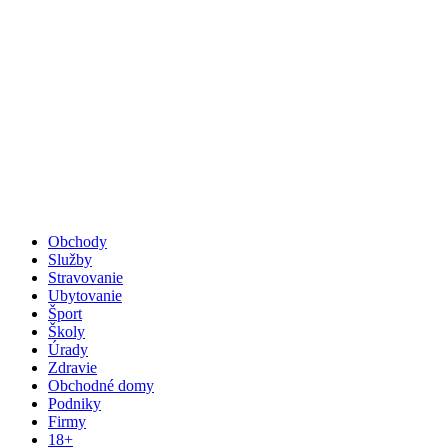
Obchody
Služby
Stravovanie
Ubytovanie
Šport
Školy
Úrady
Zdravie
Obchodné domy
Podniky
Firmy
18+