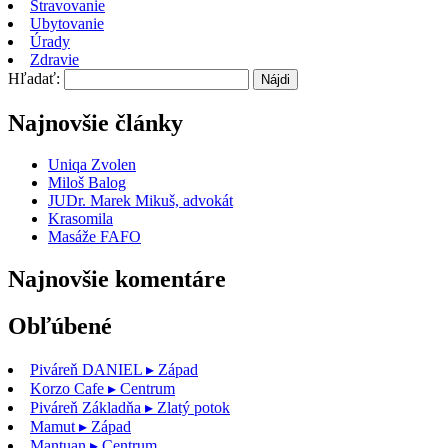
Stravovanie
Ubytovanie
Úrady
Zdravie
Hľadať:
Najnovšie články
Uniqa Zvolen
Miloš Balog
JUDr. Marek Mikuš, advokát
Krasomila
Masáže FAFO
Najnovšie komentáre
Obľúbené
Piváreň DANIEL
▸ Západ
Korzo Cafe
▸ Centrum
Piváreň Základňa
▸ Zlatý potok
Mamut
▸ Západ
Mantuan
▸ Centrum