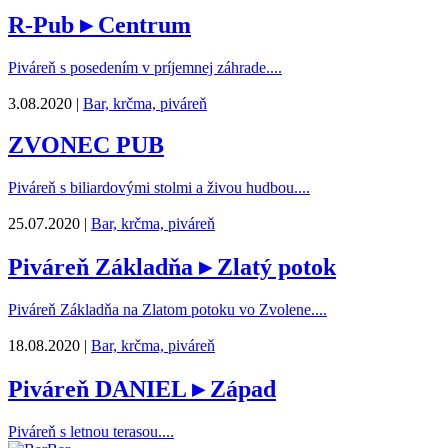
R-Pub
▸ Centrum
Piváreň s posedením v príjemnej záhrade....
3.08.2020 |
Bar, krčma, piváreň
ZVONEC PUB
Piváreň s biliardovými stolmi a živou hudbou....
25.07.2020 |
Bar, krčma, piváreň
Piváreň Základňa
▸ Zlatý potok
Piváreň Základňa na Zlatom potoku vo Zvolene....
18.08.2020 |
Bar, krčma, piváreň
Piváreň DANIEL
▸ Západ
Piváreň s letnou terasou....