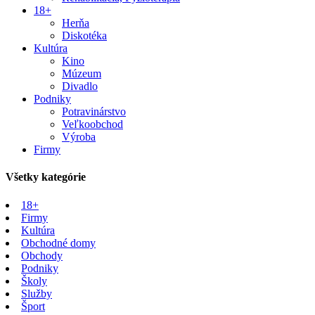
18+
Herňa
Diskotéka
Kultúra
Kino
Múzeum
Divadlo
Podniky
Potravinárstvo
Veľkoobchod
Výroba
Firmy
Všetky kategórie
18+
Firmy
Kultúra
Obchodné domy
Obchody
Podniky
Školy
Služby
Šport