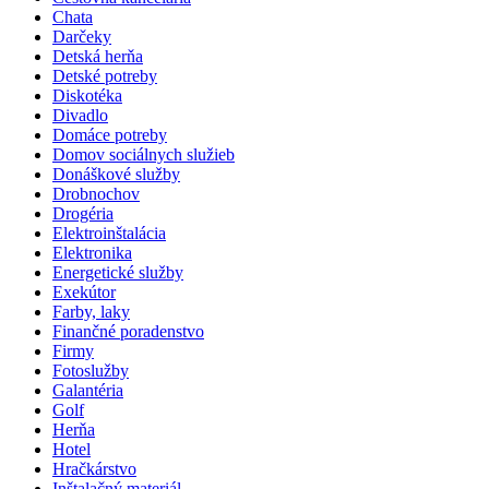
Chata
Darčeky
Detská herňa
Detské potreby
Diskotéka
Divadlo
Domáce potreby
Domov sociálnych služieb
Donáškové služby
Drobnochov
Drogéria
Elektroinštalácia
Elektronika
Energetické služby
Exekútor
Farby, laky
Finančné poradenstvo
Firmy
Fotoslužby
Galantéria
Golf
Herňa
Hotel
Hračkárstvo
Inštalačný materiál