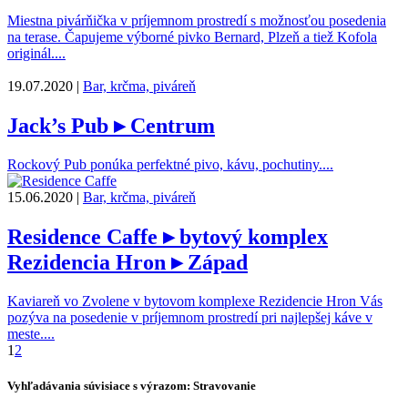
Miestna pivárňička v príjemnom prostredí s možnosťou posedenia
na terase. Čapujeme výborné pivko Bernard, Plzeň a tiež Kofola
originál....
19.07.2020 |
Bar, krčma, piváreň
Jack’s Pub
▸ Centrum
Rockový Pub ponúka perfektné pivo, kávu, pochutiny....
15.06.2020 |
Bar, krčma, piváreň
Residence Caffe
▸ bytový komplex
Rezidencia Hron ▸ Západ
Kaviareň vo Zvolene v bytovom komplexe Rezidencie Hron Vás
pozýva na posedenie v príjemnom prostredí pri najlepšej káve v
meste....
1
2
Vyhľadávania súvisiace s výrazom: Stravovanie