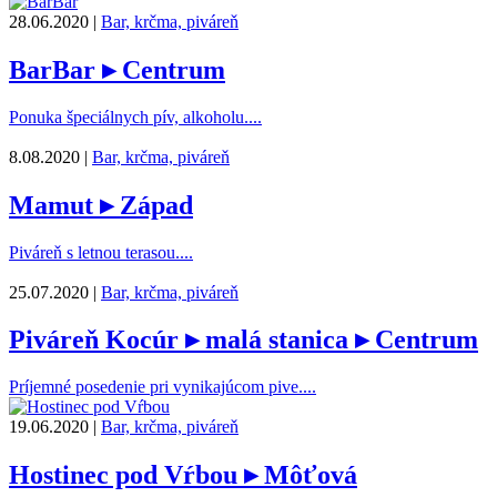
28.06.2020 |
Bar, krčma, piváreň
BarBar
▸ Centrum
Ponuka špeciálnych pív, alkoholu....
8.08.2020 |
Bar, krčma, piváreň
Mamut
▸ Západ
Piváreň s letnou terasou....
25.07.2020 |
Bar, krčma, piváreň
Piváreň Kocúr
▸ malá stanica ▸ Centrum
Príjemné posedenie pri vynikajúcom pive....
19.06.2020 |
Bar, krčma, piváreň
Hostinec pod Vŕbou
▸ Môťová