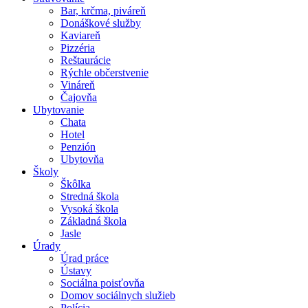
Bar, krčma, piváreň
Donáškové služby
Kaviareň
Pizzéria
Reštaurácie
Rýchle občerstvenie
Vináreň
Čajovňa
Ubytovanie
Chata
Hotel
Penzión
Ubytovňa
Školy
Škôlka
Stredná škola
Vysoká škola
Základná škola
Jasle
Úrady
Úrad práce
Ústavy
Sociálna poisťovňa
Domov sociálnych služieb
Polícia