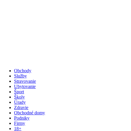
Obchody
Služby
Stravovanie
Ubytovanie
Šport
Školy
Úrady
Zdravie
Obchodné domy
Podniky
Firmy
18+