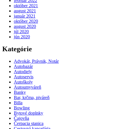
február 2022
október 2021
august 2021
január 2021
október 2020
august 2020
júl 2020
jún 2020
Kategórie
Advokát, Právnik, Notár
Autobazár
Autodiely
Autoservis
Autoškoly
Autoumyváreň
Banky
Bar, krčma, piváreň
Billa
Bowling
Bytové doplnky
Čajovňa
Čerpacia stanica
Cestovná kancelária