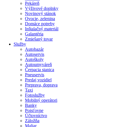
Pekáreň
Výživové doplnky
Novinový stánok
Ovocie, zelenina
Domáce potreby
Inštalačný materiál
Galantéria
Zmiešaný tovar
Služby
Autobazár
Autoservis
Autoškoly
Autoumyváreň
Čerpacia stanica
Pneuservis
Predaj vozidiel
Preprava, doprava
Taxi
Fotoslužby
Mobilný operátori
Banky
Poisťovne
Účtovníctvo
Záložňa
Maliar