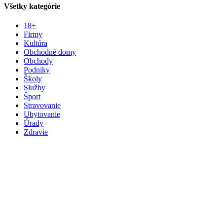
Všetky kategórie
18+
Firmy
Kultúra
Obchodné domy
Obchody
Podniky
Školy
Služby
Šport
Stravovanie
Ubytovanie
Úrady
Zdravie