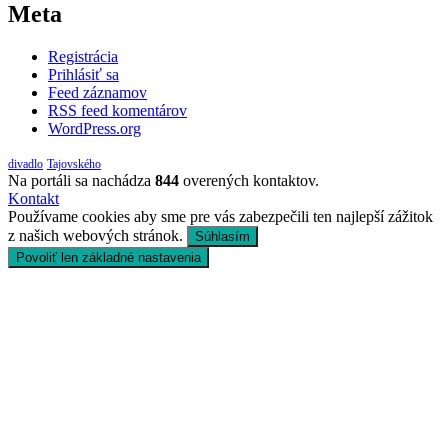
Meta
Registrácia
Prihlásiť sa
Feed záznamov
RSS feed komentárov
WordPress.org
divadlo
Tajovského
Na portáli sa nachádza
844
overených kontaktov.
Kontakt
Používame cookies aby sme pre vás zabezpečili ten najlepší zážitok
z našich webových stránok.
Súhlasím
Povoliť len základné nastavenia