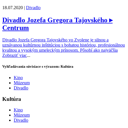
18.07.2020 |
Divadlo
Divadlo Jozefa Gregora Tajovského
▸
Centrum
Divadlo Jozefa Gregora Tajovského vo Zvolene je silnou a
uznávanou kultúrnou inštitúciou s bohatou históriou, profesionálnou
kvalitou a vysokým umeleckým prínosom. Pôsobí ako najväčšia
Zobraziť viac
...
Vyhľadávania súvisiace s výrazom: Kultúra
Kino
Múzeum
Divadlo
Kultúra
Kino
Múzeum
Divadlo