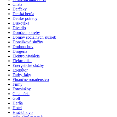
Chata
Darčeky
Detská herňa
Detské potreby
Diskotéka
Divadlo
Domáce potreby
Domov sociálnych služieb
Donáškové služby
Drobnochov
Drogéria
Elektroinštalácia
Elektronika
Energetické služby
Exekútor
Farby, laky
Finančné poradenstvo
Firmy
Fotoslužby
Galantéria
Golf
Herňa
Hotel
Hračkárstvo