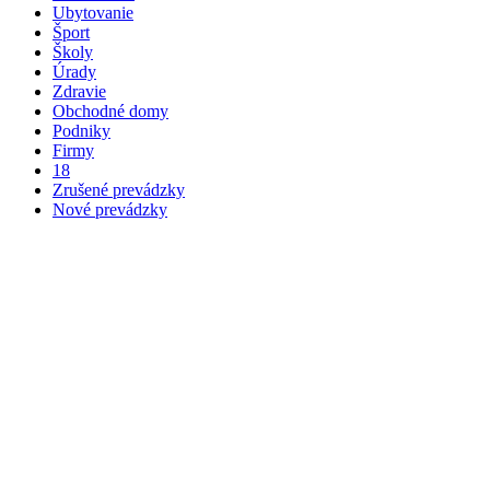
Ubytovanie
Šport
Školy
Úrady
Zdravie
Obchodné domy
Podniky
Firmy
18
Zrušené prevádzky
Nové prevádzky