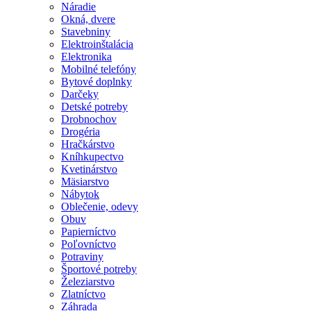
Náradie
Okná, dvere
Stavebniny
Elektroinštalácia
Elektronika
Mobilné telefóny
Bytové doplnky
Darčeky
Detské potreby
Drobnochov
Drogéria
Hračkárstvo
Kníhkupectvo
Kvetinárstvo
Mäsiarstvo
Nábytok
Oblečenie, odevy
Obuv
Papierníctvo
Poľovníctvo
Potraviny
Športové potreby
Železiarstvo
Zlatníctvo
Záhrada