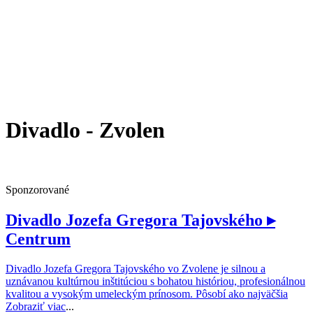
Divadlo - Zvolen
Sponzorované
Divadlo Jozefa Gregora Tajovského
▸
Centrum
Divadlo Jozefa Gregora Tajovského vo Zvolene je silnou a
uznávanou kultúrnou inštitúciou s bohatou históriou, profesionálnou
kvalitou a vysokým umeleckým prínosom. Pôsobí ako najväčšia
Zobraziť viac
...