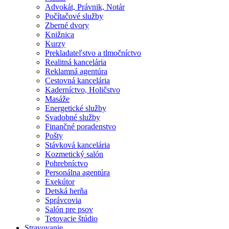
Advokát, Právnik, Notár
Počítačové služby
Zberné dvory
Knižnica
Kurzy
Prekladateľstvo a tlmočníctvo
Realitná kancelária
Reklamná agentúra
Cestovná kancelária
Kaderníctvo, Holičstvo
Masáže
Energetické služby
Svadobné služby
Finančné poradenstvo
Pošty
Stávková kancelária
Kozmetický salón
Pohrebníctvo
Personálna agentúra
Exekútor
Detská herňa
Správcovia
Salón pre psov
Tetovacie štúdio
Stravovanie