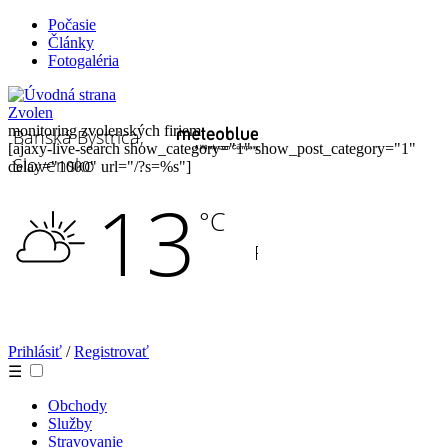
Počasie
Články
Fotogaléria
Zvolen
monitoring zvolenských firiem
[ajaxy-live-search show_category="1" show_post_category="1"
delay="1000" url="/?s=%s"]
Prihlásiť
/
Registrovať
☰
Obchody
Služby
Stravovanie