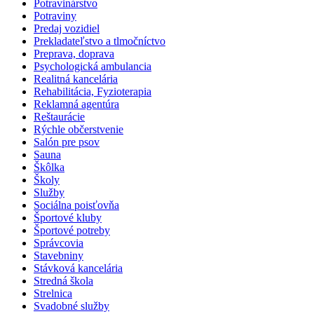
Potravinárstvo
Potraviny
Predaj vozidiel
Prekladateľstvo a tlmočníctvo
Preprava, doprava
Psychologická ambulancia
Realitná kancelária
Rehabilitácia, Fyzioterapia
Reklamná agentúra
Reštaurácie
Rýchle občerstvenie
Salón pre psov
Sauna
Škôlka
Školy
Služby
Sociálna poisťovňa
Športové kluby
Športové potreby
Správcovia
Stavebniny
Stávková kancelária
Stredná škola
Strelnica
Svadobné služby