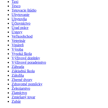
Taxi
Tesco
Tetovacie štúdio
Ubytovanie
Ubytovňa
Účtovníctvo
Úrad práce
Ústavy
Veľkoobchod
Veterinár
Vináreň
Výroba
Vysoká škola
Výživové doplnky
Výživové poradenstvo
Záhrada
Základná škola
Záložňa
Zberné dvory
Zdravotné pomôcky
Železiarstvo
Zlatníctvo
Zmiešaný tovar
Zubár