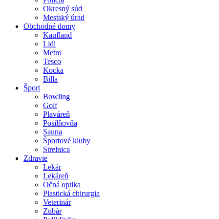
Okresný súd
Mestský úrad
Obchodné domy
Kaufland
Lidl
Metro
Tesco
Kocka
Billa
Šport
Bowling
Golf
Plaváreň
Posilňovňa
Sauna
Športové kluby
Strelnica
Zdravie
Lekár
Lekáreň
Očná optika
Plastická chirurgia
Veterinár
Zubár