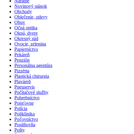
Náradie
Novinový stánok
Obchody
Oblečenie, odevy
Obuv
Očná optika
Okná, dvere
Okresný súd
Ovocie, zelenina
Papierníctvo
Pekáreň
Penzión
Personálna agentúra
Pizzéria
Plastická chirurgia
Plaváreň
Pneuservis
Počítačové služby
Pohrebníctvo
Poisťovne
Polícia
Poliklinika
Poľovníctvo
Posilňovňa
Pošty