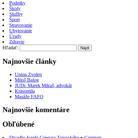
Podniky
Školy
Služby
Šport
Stravovanie
Ubytovanie
Úrady
Zdravie
Hľadať:
Najnovšie články
Uniqa Zvolen
Miloš Balog
JUDr. Marek Mikuš, advokát
Krasomila
Masáže FAFO
Najnovšie komentáre
Obľúbené
Divadlo Jozefa Gregora Tajovského
▸ Centrum