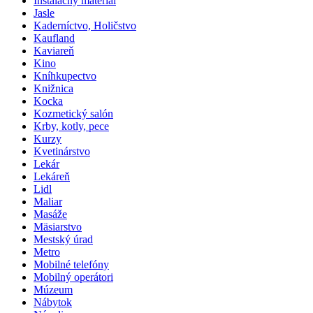
Inštalačný materiál
Jasle
Kaderníctvo, Holičstvo
Kaufland
Kaviareň
Kino
Kníhkupectvo
Knižnica
Kocka
Kozmetický salón
Krby, kotly, pece
Kurzy
Kvetinárstvo
Lekár
Lekáreň
Lidl
Maliar
Masáže
Mäsiarstvo
Mestský úrad
Metro
Mobilné telefóny
Mobilný operátori
Múzeum
Nábytok