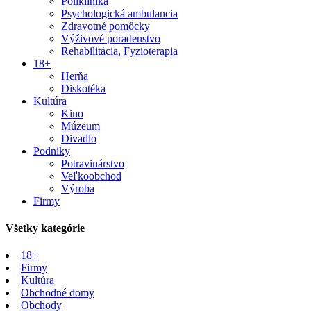
Poliklinika
Psychologická ambulancia
Zdravotné pomôcky
Výživové poradenstvo
Rehabilitácia, Fyzioterapia
18+
Herňa
Diskotéka
Kultúra
Kino
Múzeum
Divadlo
Podniky
Potravinárstvo
Veľkoobchod
Výroba
Firmy
Všetky kategórie
18+
Firmy
Kultúra
Obchodné domy
Obchody