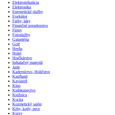
Elektroinštalácia
Elektronika
Energetické služby
Exekútor
Farby, laky
Finančné poradenstvo
Firmy
Fotoslužby
Galantéria
Golf
Herňa
Hotel
Hračkárstvo
Inštalačný materiál
Jasle
Kaderníctvo, Holičstvo
Kaufland
Kaviareň
Kino
Kníhkupectvo
Knižnica
Kocka
Kozmetický salón
Krby, kotly, pece
Kurzy