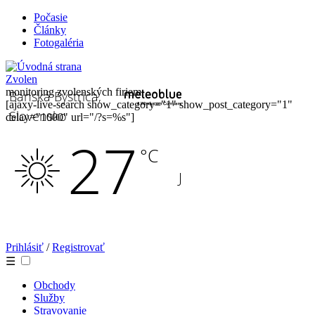
Počasie
Články
Fotogaléria
Zvolen
monitoring zvolenských firiem
[ajaxy-live-search show_category="1" show_post_category="1"
delay="1000" url="/?s=%s"]
Prihlásiť
/
Registrovať
☰
Obchody
Služby
Stravovanie