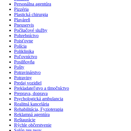
Personálna agentúra
Pizzéria
Plastická chirurgia
Plaváreň
Pneuservis
Počítačové služby
Pohrebníctvo
Poisťovne
Polícia
Poliklinika
Poľovníctvo
Posilňovňa
Pošty
Potravinárstvo
Potraviny
Predaj vozidiel
Prekladateľstvo a tlmočníctvo
Preprava, doprava
Psychologická ambulancia
Realitná kancelária
Rehabilitácia, Fyzioterapia
Reklamná agentúra
Reštaurácie
Rýchle občerstvenie
Salón pre psov