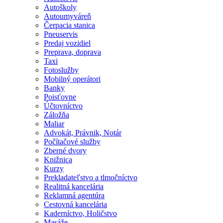
Autoškoly
Autoumyváreň
Čerpacia stanica
Pneuservis
Predaj vozidiel
Preprava, doprava
Taxi
Fotoslužby
Mobilný operátori
Banky
Poisťovne
Účtovníctvo
Záložňa
Maliar
Advokát, Právnik, Notár
Počítačové služby
Zberné dvory
Knižnica
Kurzy
Prekladateľstvo a tlmočníctvo
Realitná kancelária
Reklamná agentúra
Cestovná kancelária
Kaderníctvo, Holičstvo
Masáže