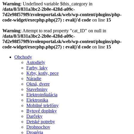
Warning
: Undefined variable $this_category in
/data/8/3/831a3bc2-2b0e-428d-a09c-
7d2e98f579f9/zvolenportal.sk/web/wp-content/plugins/php-
code-widget/execphp.php(27) : eval()'d code
on line
15
Warning
: Attempt to read property "cat_ID" on null in
/data/8/3/831a3bc2-2b0e-428d-a09c-
7d2e98f579f9/zvolenportal.sk/web/wp-content/plugins/php-
code-widget/execphp.php(27) : eval()'d code
on line
15
Obchody
Autodiely
Farby, laky
Krby, kotly, pece
Náradie
Okná, dvere
Stavebniny
Elektroinštalácia
Elektronika
Mobilné telefóny
Bytové doplnky
Darčeky
Detské potreby
Drobnochov
Drogéria