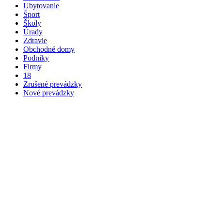
Ubytovanie
Šport
Školy
Úrady
Zdravie
Obchodné domy
Podniky
Firmy
18
Zrušené prevádzky
Nové prevádzky