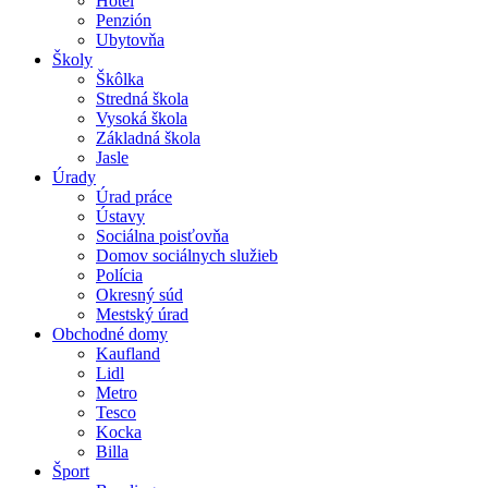
Hotel
Penzión
Ubytovňa
Školy
Škôlka
Stredná škola
Vysoká škola
Základná škola
Jasle
Úrady
Úrad práce
Ústavy
Sociálna poisťovňa
Domov sociálnych služieb
Polícia
Okresný súd
Mestský úrad
Obchodné domy
Kaufland
Lidl
Metro
Tesco
Kocka
Billa
Šport