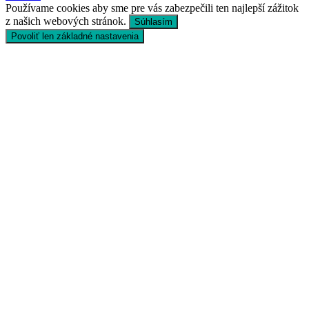
Používame cookies aby sme pre vás zabezpečili ten najlepší zážitok
z našich webových stránok.
Súhlasím
Povoliť len základné nastavenia