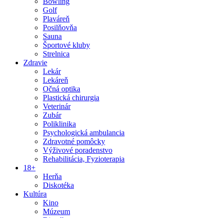
Bowling
Golf
Plaváreň
Posilňovňa
Sauna
Športové kluby
Strelnica
Zdravie
Lekár
Lekáreň
Očná optika
Plastická chirurgia
Veterinár
Zubár
Poliklinika
Psychologická ambulancia
Zdravotné pomôcky
Výživové poradenstvo
Rehabilitácia, Fyzioterapia
18+
Herňa
Diskotéka
Kultúra
Kino
Múzeum