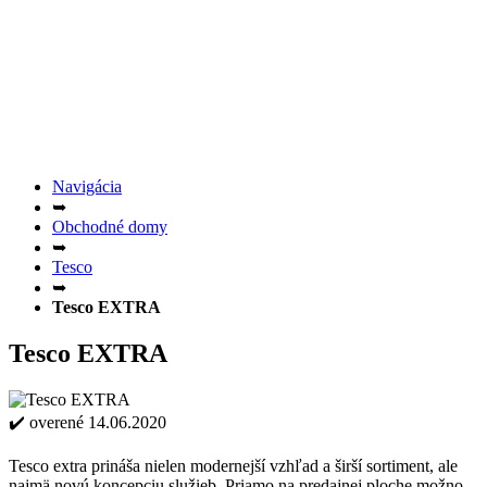
Navigácia
➥
Obchodné domy
➥
Tesco
➥
Tesco EXTRA
Tesco EXTRA
✔️ overené 14.06.2020
Tesco extra prináša nielen modernejší vzhľad a širší sortiment, ale
najmä novú koncepciu služieb. Priamo na predajnej ploche možno