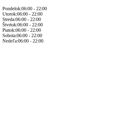
Pondelok:
06:00 - 22:00
Utorok:
06:00 - 22:00
Streda:
06:00 - 22:00
Štvrtok:
06:00 - 22:00
Piatok:
06:00 - 22:00
Sobota:
06:00 - 22:00
Nedeľa:
06:00 - 22:00