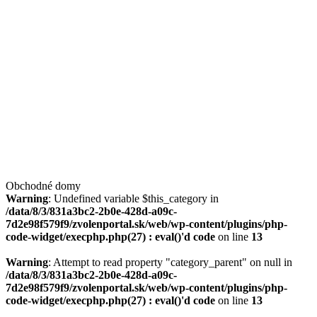
Obchodné domy
Warning
: Undefined variable $this_category in
/data/8/3/831a3bc2-2b0e-428d-a09c-
7d2e98f579f9/zvolenportal.sk/web/wp-content/plugins/php-
code-widget/execphp.php(27) : eval()'d code
on line
13
Warning
: Attempt to read property "category_parent" on null in
/data/8/3/831a3bc2-2b0e-428d-a09c-
7d2e98f579f9/zvolenportal.sk/web/wp-content/plugins/php-
code-widget/execphp.php(27) : eval()'d code
on line
13