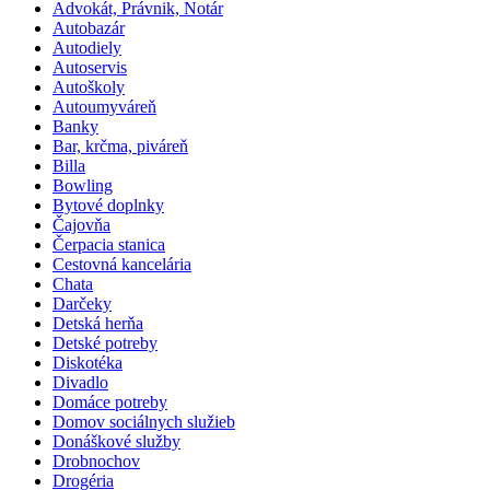
Advokát, Právnik, Notár
Autobazár
Autodiely
Autoservis
Autoškoly
Autoumyváreň
Banky
Bar, krčma, piváreň
Billa
Bowling
Bytové doplnky
Čajovňa
Čerpacia stanica
Cestovná kancelária
Chata
Darčeky
Detská herňa
Detské potreby
Diskotéka
Divadlo
Domáce potreby
Domov sociálnych služieb
Donáškové služby
Drobnochov
Drogéria