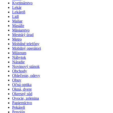
Kvetinárstvo
Lekár
Lekáreň
Lidl
Maliar
Masáže
Mäsiarstvo
Mestský úrad
Metro
Mobilné telefóny
Mobilný operátori
Múzeum
Nábytok
Náradie
Novinový stánok
Obchody
Oblečenie, odevy
Obuv
Očná optika
Okná, dvere
Okresný súd
Ovocie, zelenina
Papierníctvo
Pekáreň
Penzión