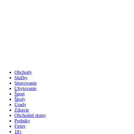
Obchody
Služby
Stravovanie
Ubytovanie
Šport
Školy
Úrady
Zdravie
Obchodné domy
Podniky
Firmy
18+