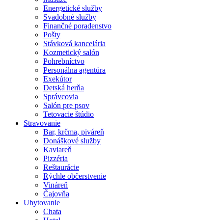
Energetické služby
Svadobné služby
Finančné poradenstvo
Pošty
Stávková kancelária
Kozmetický salón
Pohrebníctvo
Personálna agentúra
Exekútor
Detská herňa
Správcovia
Salón pre psov
Tetovacie štúdio
Stravovanie
Bar, krčma, piváreň
Donáškové služby
Kaviareň
Pizzéria
Reštaurácie
Rýchle občerstvenie
Vináreň
Čajovňa
Ubytovanie
Chata