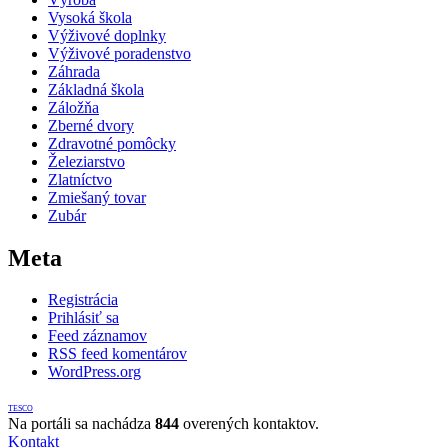
Vysoká škola
Výživové doplnky
Výživové poradenstvo
Záhrada
Základná škola
Záložňa
Zberné dvory
Zdravotné pomôcky
Železiarstvo
Zlatníctvo
Zmiešaný tovar
Zubár
Meta
Registrácia
Prihlásiť sa
Feed záznamov
RSS feed komentárov
WordPress.org
TESCO
Na portáli sa nachádza
844
overených kontaktov.
Kontakt