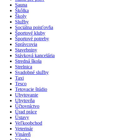
Sauna
Škôlka
Školy
Služby
Sociálna poisťovňa
Športové kluby
Športové potreby
Správcovia
Stavebniny
Stávková kancelária
Stredná škola
Strelnica
Svadobné služby
Taxi
Tesco
Tetovacie štúdio
Ubytovanie
Ubytovňa
Účtovníctvo
Úrad práce
Ústavy
Veľkoobchod
Veterinár
Vináreň
Výroba