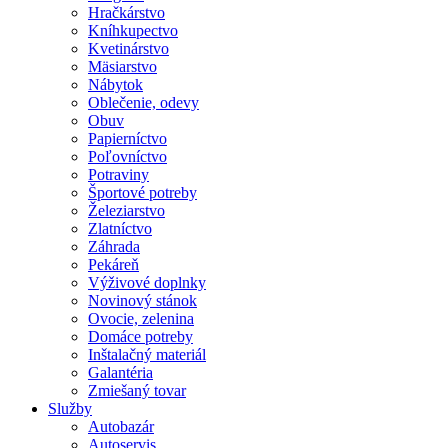
Hračkárstvo
Kníhkupectvo
Kvetinárstvo
Mäsiarstvo
Nábytok
Oblečenie, odevy
Obuv
Papierníctvo
Poľovníctvo
Potraviny
Športové potreby
Železiarstvo
Zlatníctvo
Záhrada
Pekáreň
Výživové doplnky
Novinový stánok
Ovocie, zelenina
Domáce potreby
Inštalačný materiál
Galantéria
Zmiešaný tovar
Služby
Autobazár
Autoservis