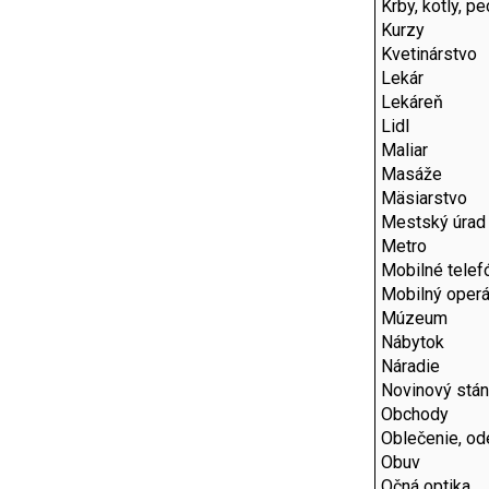
Krby, kotly, p
Kurzy
Kvetinárstvo
Lekár
Lekáreň
Lidl
Maliar
Masáže
Mäsiarstvo
Mestský úrad
Metro
Mobilné telef
Mobilný operá
Múzeum
Nábytok
Náradie
Novinový stá
Obchody
Oblečenie, od
Obuv
Očná optika