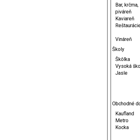
Bar, krčma,
piváreň
Kaviareň
Reštauráci
Vináreň
Školy
Škôlka
Vysoká ško
Jasle
Obchodné d
Kaufland
Metro
Kocka