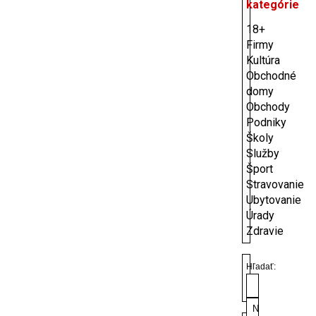
kategórie
18+
Firmy
Kultúra
Obchodné
domy
Obchody
Podniky
Školy
Služby
Šport
Stravovanie
Ubytovanie
Úrady
Zdravie
Hľadať: