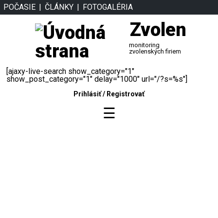
POČASIE
ČLÁNKY
FOTOGALÉRIA
Zvolen
monitoring
zvolenských firiem
[ajaxy-live-search show_category="1"
show_post_category="1" delay="1000" url="/?s=%s"]
Prihlásiť
/
Registrovať
☰