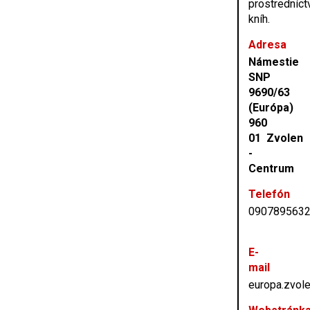
prostredníc
kníh.
Adresa
Námestie
SNP
9690/63
(Európa)
960
01 Zvolen
-
Centrum
Telefón
090789563
E-
mail
europa.zvol