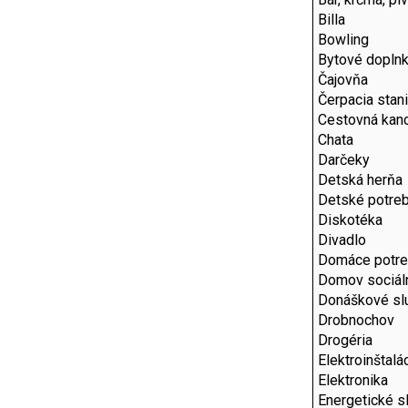
Billa
Bowling
Bytové dopln
Čajovňa
Čerpacia stan
Cestovná kanc
Chata
Darčeky
Detská herňa
Detské potre
Diskotéka
Divadlo
Domáce potr
Domov sociáln
Donáškové sl
Drobnochov
Drogéria
Elektroinštalá
Elektronika
Energetické s