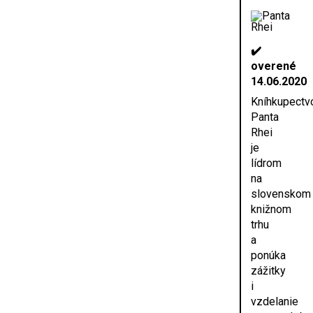
✔️
overené
14.06.2020
Kníhkupectv
Panta
Rhei
je
lídrom
na
slovenskom
knižnom
trhu
a
ponúka
zážitky
i
vzdelanie