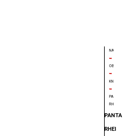
NAVIGÁCIA
➥
OBCHODY
➥
KNÍHKUPECTVO
➥
PANTA
RHEI
PANTA
RHEI