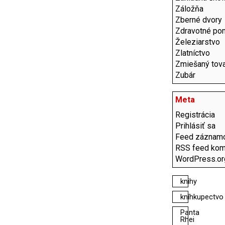
Záložňa
Zberné dvory
Zdravotné po
Železiarstvo
Zlatníctvo
Zmiešaný tov
Zubár
Meta
Registrácia
Prihlásiť sa
Feed záznam
RSS feed kom
WordPress.or
knihy
kníhkupectvo
Panta
Rhei