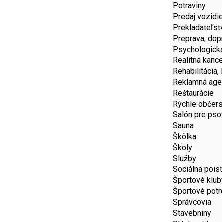
Potraviny
Predaj vozidie
Prekladateľst
Preprava, dop
Psychologick
Realitná kance
Rehabilitácia,
Reklamná age
Reštaurácie
Rýchle občers
Salón pre pso
Sauna
Škôlka
Školy
Služby
Sociálna pois
Športové klub
Športové potr
Správcovia
Stavebniny