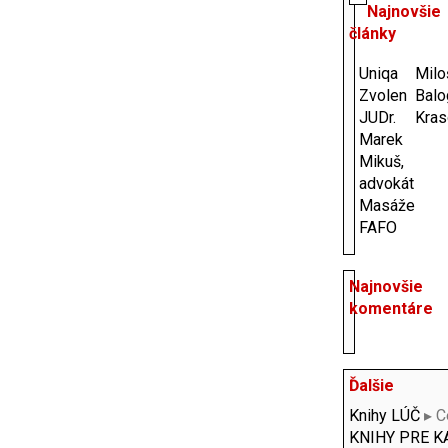
Najnovšie
články
Uniqa
Milo
Zvolen
Balo
JUDr.
Kras
Marek
Mikuš,
advokát
Masáže
FAFO
Najnovšie
komentáre
Ďalšie
Knihy LÚČ
▸ C
KNIHY PRE 