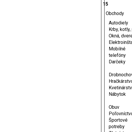
15
Obchody
Autodiely
Krby, kotly
Okná, dver
Elektroinšt
Mobilné
telefóny
Darčeky
Drobnocho
Hračkárstv
Kvetinárst
Nábytok
Obuv
Poľovníctv
Športové
potreby