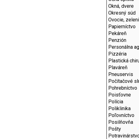
Okná, dvere
Okresný súd
Ovocie, zelen
Papierníctvo
Pekáreň
Penzión
Personálna ag
Pizzéria
Plastická chir
Plaváreň
Pneuservis
Počítačové sl
Pohrebníctvo
Poisťovne
Polícia
Poliklinika
Poľovníctvo
Posilňovňa
Pošty
Potravinárstv