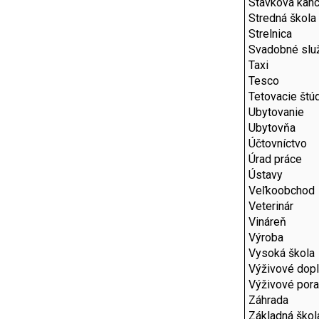
Stávková kanc
Stredná škola
Strelnica
Svadobné slu
Taxi
Tesco
Tetovacie štú
Ubytovanie
Ubytovňa
Účtovníctvo
Úrad práce
Ústavy
Veľkoobchod
Veterinár
Vináreň
Výroba
Vysoká škola
Výživové dop
Výživové por
Záhrada
Základná škol