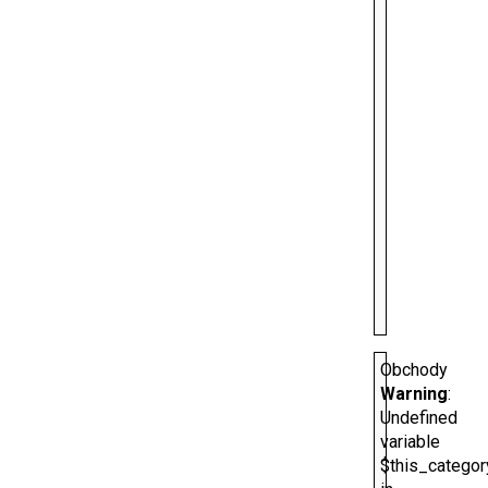
Obchody
Warning
:
Undefined
variable
$this_categor