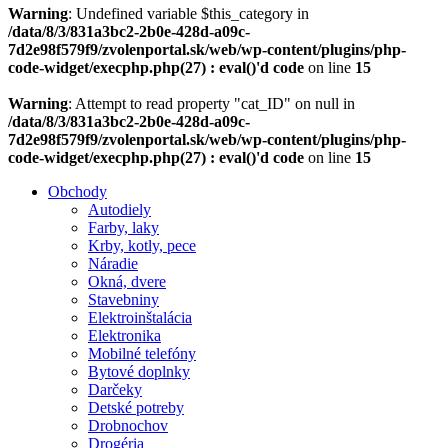
Warning
: Undefined variable $this_category in
/data/8/3/831a3bc2-2b0e-428d-a09c-
7d2e98f579f9/zvolenportal.sk/web/wp-content/plugins/php-
code-widget/execphp.php(27) : eval()'d code
on line
15
Warning
: Attempt to read property "cat_ID" on null in
/data/8/3/831a3bc2-2b0e-428d-a09c-
7d2e98f579f9/zvolenportal.sk/web/wp-content/plugins/php-
code-widget/execphp.php(27) : eval()'d code
on line
15
Obchody
Autodiely
Farby, laky
Krby, kotly, pece
Náradie
Okná, dvere
Stavebniny
Elektroinštalácia
Elektronika
Mobilné telefóny
Bytové doplnky
Darčeky
Detské potreby
Drobnochov
Drogéria