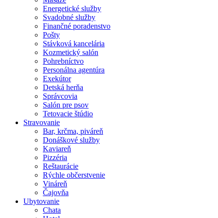
Energetické služby
Svadobné služby
Finančné poradenstvo
Pošty
Stávková kancelária
Kozmetický salón
Pohrebníctvo
Personálna agentúra
Exekútor
Detská herňa
Správcovia
Salón pre psov
Tetovacie štúdio
Stravovanie
Bar, krčma, piváreň
Donáškové služby
Kaviareň
Pizzéria
Reštaurácie
Rýchle občerstvenie
Vináreň
Čajovňa
Ubytovanie
Chata