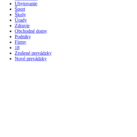
Ubytovanie
Šport
Školy
Úrady
Zdravie
Obchodné domy
Podniky
Firmy
18
Zrušené prevádzky
Nové prevádzky