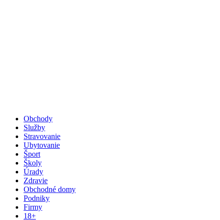
Obchody
Služby
Stravovanie
Ubytovanie
Šport
Školy
Úrady
Zdravie
Obchodné domy
Podniky
Firmy
18+