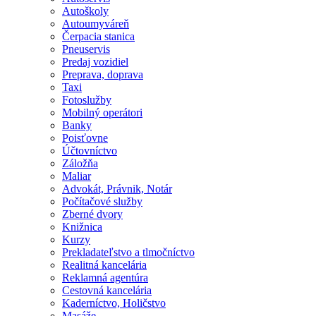
Autoškoly
Autoumyváreň
Čerpacia stanica
Pneuservis
Predaj vozidiel
Preprava, doprava
Taxi
Fotoslužby
Mobilný operátori
Banky
Poisťovne
Účtovníctvo
Záložňa
Maliar
Advokát, Právnik, Notár
Počítačové služby
Zberné dvory
Knižnica
Kurzy
Prekladateľstvo a tlmočníctvo
Realitná kancelária
Reklamná agentúra
Cestovná kancelária
Kaderníctvo, Holičstvo
Masáže