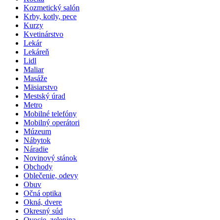
Kozmetický salón
Krby, kotly, pece
Kurzy
Kvetinárstvo
Lekár
Lekáreň
Lidl
Maliar
Masáže
Mäsiarstvo
Mestský úrad
Metro
Mobilné telefóny
Mobilný operátori
Múzeum
Nábytok
Náradie
Novinový stánok
Obchody
Oblečenie, odevy
Obuv
Očná optika
Okná, dvere
Okresný súd
Ovocie, zelenina