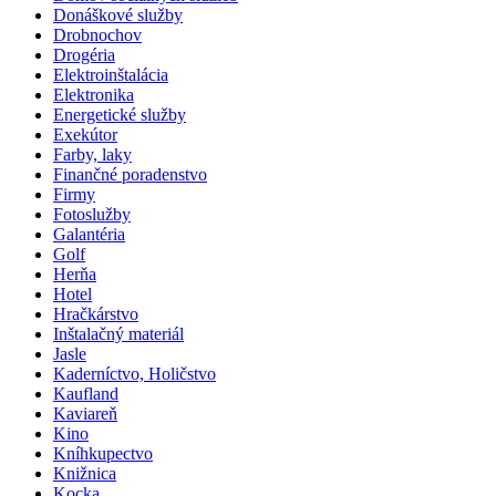
Donáškové služby
Drobnochov
Drogéria
Elektroinštalácia
Elektronika
Energetické služby
Exekútor
Farby, laky
Finančné poradenstvo
Firmy
Fotoslužby
Galantéria
Golf
Herňa
Hotel
Hračkárstvo
Inštalačný materiál
Jasle
Kaderníctvo, Holičstvo
Kaufland
Kaviareň
Kino
Kníhkupectvo
Knižnica
Kocka