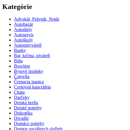
Kategórie
Advokát, Právnik, Notár
Autobazár
Autodiely
Autoservis
Autoškoly
Autoumyváreň
Banky
Bar, krčma, piváreň
Billa
Bowling
Bytové doplnky
Čajovňa
Čerpacia stanica
Cestovná kancelária
Chata
Darčeky
Detská herňa
Detské potreby
Diskotéka
Divadlo
Domáce potreby
Domov sociálnych služieb