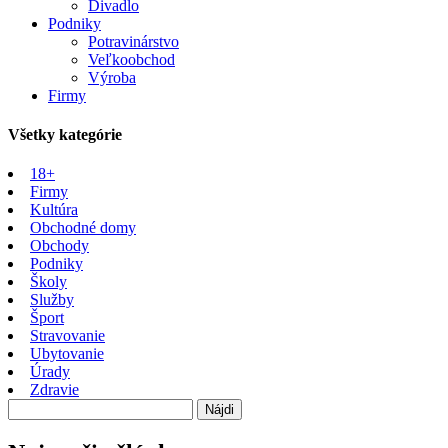
Divadlo
Podniky
Potravinárstvo
Veľkoobchod
Výroba
Firmy
Všetky kategórie
18+
Firmy
Kultúra
Obchodné domy
Obchody
Podniky
Školy
Služby
Šport
Stravovanie
Ubytovanie
Úrady
Zdravie
Hľadať: