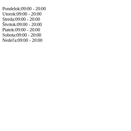
Pondelok:
09:00 - 20:00
Utorok:
09:00 - 20:00
Streda:
09:00 - 20:00
Štvrtok:
09:00 - 20:00
Piatok:
09:00 - 20:00
Sobota:
09:00 - 20:00
Nedeľa:
09:00 - 20:00