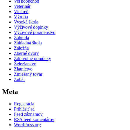
Veľkoobchod
Veterinár
Vináreň
Výroba
Vysoká škola
Výživové doplnky
Výživové poradenstvo
Záhrada
Základná škola
Záložňa
Zberné dvory
Zdravotné pomôcky
Železiarstvo
Zlatníctvo
Zmiešaný tovar
Zubár
Meta
Registrácia
Prihlásiť sa
Feed záznamov
RSS feed komentárov
WordPress.org