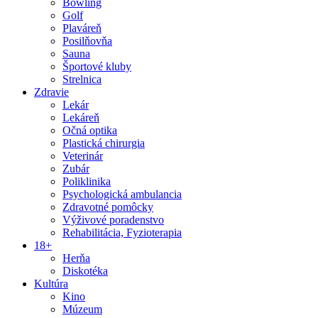
Bowling
Golf
Plaváreň
Posilňovňa
Sauna
Športové kluby
Strelnica
Zdravie
Lekár
Lekáreň
Očná optika
Plastická chirurgia
Veterinár
Zubár
Poliklinika
Psychologická ambulancia
Zdravotné pomôcky
Výživové poradenstvo
Rehabilitácia, Fyzioterapia
18+
Herňa
Diskotéka
Kultúra
Kino
Múzeum