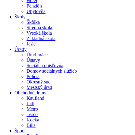
Hotel
Penzión
Ubytovňa
Školy
Škôlka
Stredná škola
Vysoká škola
Základná škola
Jasle
Úrady
Úrad práce
Ústavy
Sociálna poisťovňa
Domov sociálnych služieb
Polícia
Okresný súd
Mestský úrad
Obchodné domy
Kaufland
Lidl
Metro
Tesco
Kocka
Billa
Šport