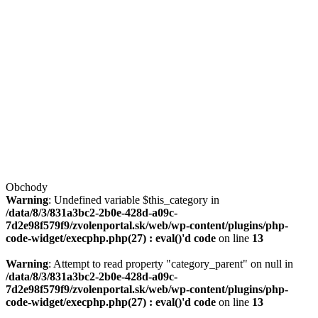
Obchody
Warning
: Undefined variable $this_category in
/data/8/3/831a3bc2-2b0e-428d-a09c-
7d2e98f579f9/zvolenportal.sk/web/wp-content/plugins/php-
code-widget/execphp.php(27) : eval()'d code
on line
13
Warning
: Attempt to read property "category_parent" on null in
/data/8/3/831a3bc2-2b0e-428d-a09c-
7d2e98f579f9/zvolenportal.sk/web/wp-content/plugins/php-
code-widget/execphp.php(27) : eval()'d code
on line
13