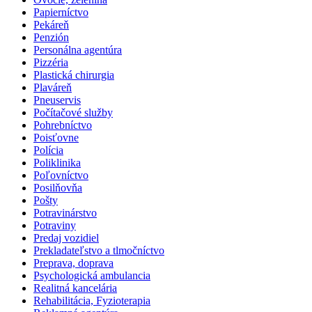
Papierníctvo
Pekáreň
Penzión
Personálna agentúra
Pizzéria
Plastická chirurgia
Plaváreň
Pneuservis
Počítačové služby
Pohrebníctvo
Poisťovne
Polícia
Poliklinika
Poľovníctvo
Posilňovňa
Pošty
Potravinárstvo
Potraviny
Predaj vozidiel
Prekladateľstvo a tlmočníctvo
Preprava, doprava
Psychologická ambulancia
Realitná kancelária
Rehabilitácia, Fyzioterapia