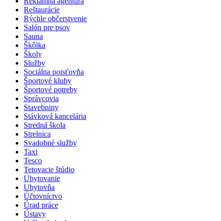
Reklamná agentúra
Reštaurácie
Rýchle občerstvenie
Salón pre psov
Sauna
Škôlka
Školy
Služby
Sociálna poisťovňa
Športové kluby
Športové potreby
Správcovia
Stavebniny
Stávková kancelária
Stredná škola
Strelnica
Svadobné služby
Taxi
Tesco
Tetovacie štúdio
Ubytovanie
Ubytovňa
Účtovníctvo
Úrad práce
Ústavy