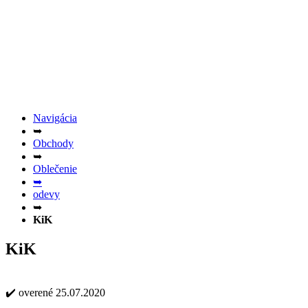
Navigácia
➥
Obchody
➥
Oblečenie
➥
odevy
➥
KiK
KiK
✔️ overené 25.07.2020