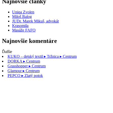
Najnovšie články
Uniqa Zvolen
Miloš Balog
JUDr. Marek Mikuš, advokát
Krasomila
Masáže FAFO
Najnovšie komentáre
Ďalšie
KUKO – detský textil
▸ Tržnica ▸ Centrum
DORKA
▸ Centrum
Grasshopper
▸ Centrum
Glamour
▸ Centrum
PEPCO
▸ Zlatý potok