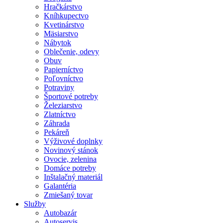
Hračkárstvo
Kníhkupectvo
Kvetinárstvo
Mäsiarstvo
Nábytok
Oblečenie, odevy
Obuv
Papierníctvo
Poľovníctvo
Potraviny
Športové potreby
Železiarstvo
Zlatníctvo
Záhrada
Pekáreň
Výživové doplnky
Novinový stánok
Ovocie, zelenina
Domáce potreby
Inštalačný materiál
Galantéria
Zmiešaný tovar
Služby
Autobazár
Autoservis