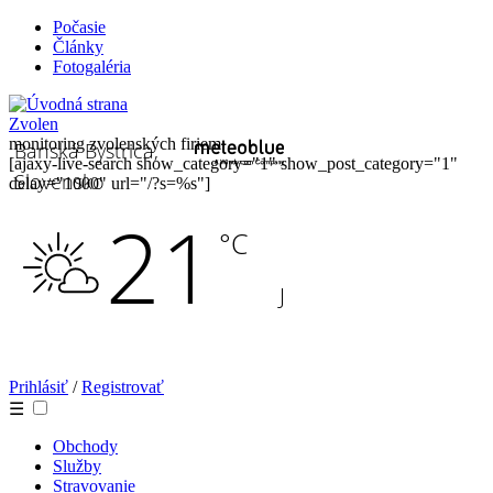
Počasie
Články
Fotogaléria
Zvolen
monitoring zvolenských firiem
[ajaxy-live-search show_category="1" show_post_category="1"
delay="1000" url="/?s=%s"]
Prihlásiť
/
Registrovať
☰
Obchody
Služby
Stravovanie