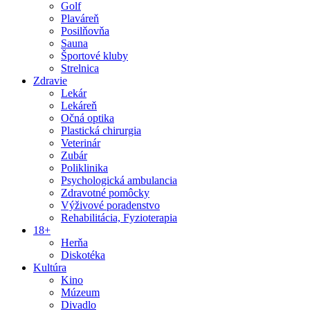
Golf
Plaváreň
Posilňovňa
Sauna
Športové kluby
Strelnica
Zdravie
Lekár
Lekáreň
Očná optika
Plastická chirurgia
Veterinár
Zubár
Poliklinika
Psychologická ambulancia
Zdravotné pomôcky
Výživové poradenstvo
Rehabilitácia, Fyzioterapia
18+
Herňa
Diskotéka
Kultúra
Kino
Múzeum
Divadlo