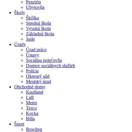
Penzión
Ubytovňa
Školy
Škôlka
Stredná škola
Vysoká škola
Základná škola
Jasle
Úrady
Úrad práce
Ústavy
Sociálna poisťovňa
Domov sociálnych služieb
Polícia
Okresný súd
Mestský úrad
Obchodné domy
Kaufland
Lidl
Metro
Tesco
Kocka
Billa
Šport
Bowling