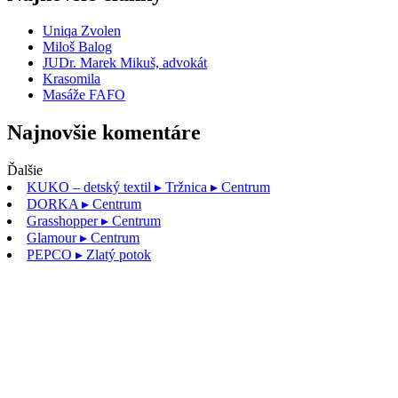
Uniqa Zvolen
Miloš Balog
JUDr. Marek Mikuš, advokát
Krasomila
Masáže FAFO
Najnovšie komentáre
Ďalšie
KUKO – detský textil
▸ Tržnica ▸ Centrum
DORKA
▸ Centrum
Grasshopper
▸ Centrum
Glamour
▸ Centrum
PEPCO
▸ Zlatý potok