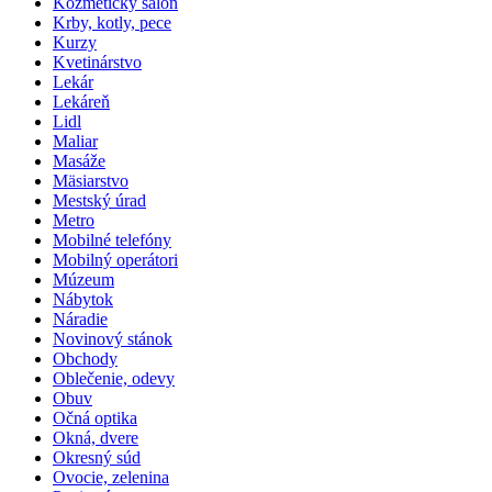
Kozmetický salón
Krby, kotly, pece
Kurzy
Kvetinárstvo
Lekár
Lekáreň
Lidl
Maliar
Masáže
Mäsiarstvo
Mestský úrad
Metro
Mobilné telefóny
Mobilný operátori
Múzeum
Nábytok
Náradie
Novinový stánok
Obchody
Oblečenie, odevy
Obuv
Očná optika
Okná, dvere
Okresný súd
Ovocie, zelenina