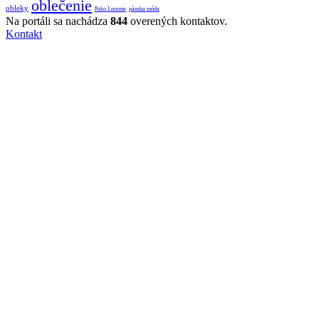
oblečenie
obleky
Pako Lorente
pánska móda
Na portáli sa nachádza
844
overených kontaktov.
Kontakt