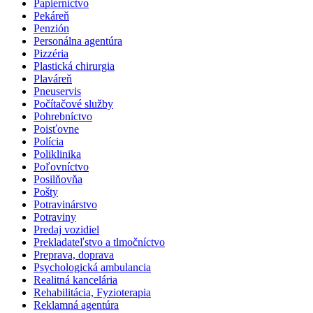
Papierníctvo
Pekáreň
Penzión
Personálna agentúra
Pizzéria
Plastická chirurgia
Plaváreň
Pneuservis
Počítačové služby
Pohrebníctvo
Poisťovne
Polícia
Poliklinika
Poľovníctvo
Posilňovňa
Pošty
Potravinárstvo
Potraviny
Predaj vozidiel
Prekladateľstvo a tlmočníctvo
Preprava, doprava
Psychologická ambulancia
Realitná kancelária
Rehabilitácia, Fyzioterapia
Reklamná agentúra