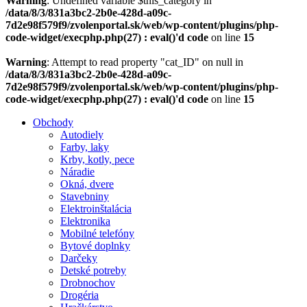
Warning
: Undefined variable $this_category in
/data/8/3/831a3bc2-2b0e-428d-a09c-
7d2e98f579f9/zvolenportal.sk/web/wp-content/plugins/php-
code-widget/execphp.php(27) : eval()'d code
on line
15
Warning
: Attempt to read property "cat_ID" on null in
/data/8/3/831a3bc2-2b0e-428d-a09c-
7d2e98f579f9/zvolenportal.sk/web/wp-content/plugins/php-
code-widget/execphp.php(27) : eval()'d code
on line
15
Obchody
Autodiely
Farby, laky
Krby, kotly, pece
Náradie
Okná, dvere
Stavebniny
Elektroinštalácia
Elektronika
Mobilné telefóny
Bytové doplnky
Darčeky
Detské potreby
Drobnochov
Drogéria