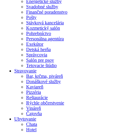
Energetické služby
Svadobné služby
Finančné poradenstvo
Pošty
Stávková kancelária
Kozmetický salón
Pohrebníctvo
Personálna agentúra
Exekútor
Detská herňa
Správcovia
Salón pre psov
Tetovacie štúdio
Stravovanie
Bar, krčma, piváreň
Donáškové služby
Kaviareň
Pizzéria
Reštaurácie
Rýchle občerstvenie
Vináreň
Čajovňa
Ubytovanie
Chata
Hotel