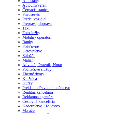
Autoškoly
Autoumyváreň
Čerpacia stanica
Pneuservis
Predaj vozidiel
Preprava, doprava
Taxi
Fotoslužby
Mobilný operátori
Banky
Poisťovne
Účtovníctvo
Záložňa
Maliar
Advokát, Právnik, Notár
Počítačové služby
Zberné dvory
Knižnica
Kurzy
Prekladateľstvo a tlmočníctvo
Realitná kancelária
Reklamná agentúra
Cestovná kancelária
Kaderníctvo, Holičstvo
Masáže