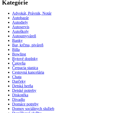
Kategórie
Advokát, Právnik, Notár
Autobazár
Autodiely
Autoservis
Autoškoly
Autoumyváreň
Banky
Bar, krčma, piváreň
Billa
Bowling
Bytové doplnky
Čajovňa
Čerpacia stanica
Cestovná kancelária
Chata
Darčeky
Detská herňa
Detské potreby
Diskotéka
Divadlo
Domáce potreby
Domov sociálnych služieb