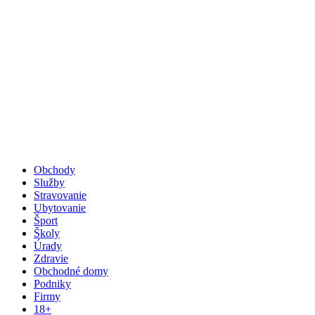
Obchody
Služby
Stravovanie
Ubytovanie
Šport
Školy
Úrady
Zdravie
Obchodné domy
Podniky
Firmy
18+