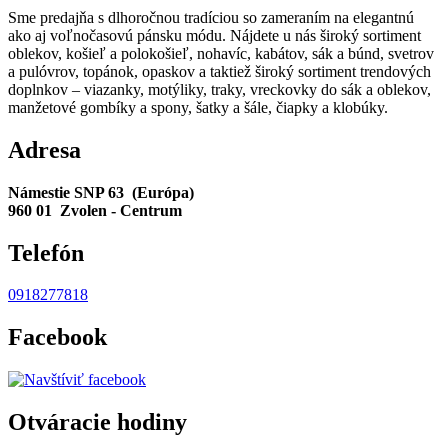
Sme predajňa s dlhoročnou tradíciou so zameraním na elegantnú
ako aj voľnočasovú pánsku módu. Nájdete u nás široký sortiment
oblekov, košieľ a polokošieľ, nohavíc, kabátov, sák a búnd, svetrov
a pulóvrov, topánok, opaskov a taktiež široký sortiment trendových
doplnkov – viazanky, motýliky, traky, vreckovky do sák a oblekov,
manžetové gombíky a spony, šatky a šále, čiapky a klobúky.
Adresa
Námestie SNP 63 (Európa)
960 01 Zvolen - Centrum
Telefón
0918277818
Facebook
Otváracie hodiny