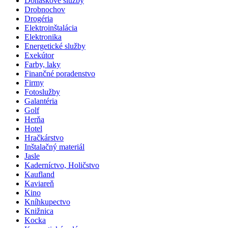
Donáškové služby
Drobnochov
Drogéria
Elektroinštalácia
Elektronika
Energetické služby
Exekútor
Farby, laky
Finančné poradenstvo
Firmy
Fotoslužby
Galantéria
Golf
Herňa
Hotel
Hračkárstvo
Inštalačný materiál
Jasle
Kaderníctvo, Holičstvo
Kaufland
Kaviareň
Kino
Kníhkupectvo
Knižnica
Kocka