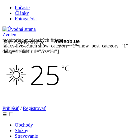
Počasie
Články
Fotogaléria
Zvolen
monitoring zvolenských firiem
[ajaxy-live-search show_category="1" show_post_category="1"
delay="1000" url="/?s=%s"]
Prihlásiť
/
Registrovať
☰
Obchody
Služby
Stravovanie