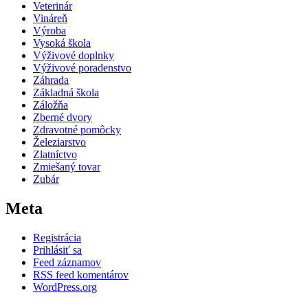
Veterinár
Vináreň
Výroba
Vysoká škola
Výživové doplnky
Výživové poradenstvo
Záhrada
Základná škola
Záložňa
Zberné dvory
Zdravotné pomôcky
Železiarstvo
Zlatníctvo
Zmiešaný tovar
Zubár
Meta
Registrácia
Prihlásiť sa
Feed záznamov
RSS feed komentárov
WordPress.org