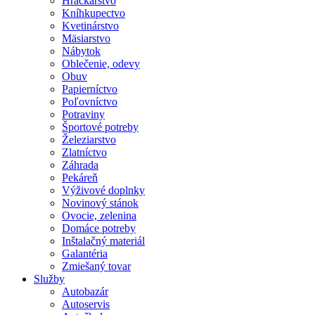
Hračkárstvo
Kníhkupectvo
Kvetinárstvo
Mäsiarstvo
Nábytok
Oblečenie, odevy
Obuv
Papierníctvo
Poľovníctvo
Potraviny
Športové potreby
Železiarstvo
Zlatníctvo
Záhrada
Pekáreň
Výživové doplnky
Novinový stánok
Ovocie, zelenina
Domáce potreby
Inštalačný materiál
Galantéria
Zmiešaný tovar
Služby
Autobazár
Autoservis