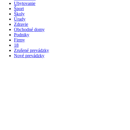
Ubytovanie
Šport
Školy
Úrady
Zdravie
Obchodné domy
Podniky
Firmy
18
Zrušené prevádzky
Nové prevádzky