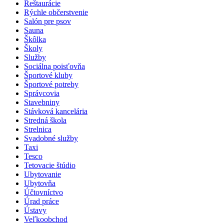
Reštaurácie
Rýchle občerstvenie
Salón pre psov
Sauna
Škôlka
Školy
Služby
Sociálna poisťovňa
Športové kluby
Športové potreby
Správcovia
Stavebniny
Stávková kancelária
Stredná škola
Strelnica
Svadobné služby
Taxi
Tesco
Tetovacie štúdio
Ubytovanie
Ubytovňa
Účtovníctvo
Úrad práce
Ústavy
Veľkoobchod