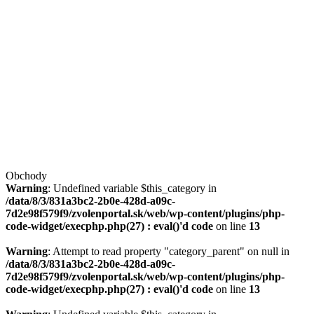
Obchody
Warning
: Undefined variable $this_category in
/data/8/3/831a3bc2-2b0e-428d-a09c-
7d2e98f579f9/zvolenportal.sk/web/wp-content/plugins/php-
code-widget/execphp.php(27) : eval()'d code
on line
13
Warning
: Attempt to read property "category_parent" on null in
/data/8/3/831a3bc2-2b0e-428d-a09c-
7d2e98f579f9/zvolenportal.sk/web/wp-content/plugins/php-
code-widget/execphp.php(27) : eval()'d code
on line
13