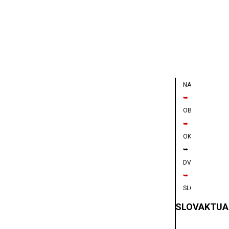
NAVIGÁCIA
➥
OBCHODY
➥
OKNÁ
➥
DVERE
➥
SLOVAKTUAL
SLOVAKTUA