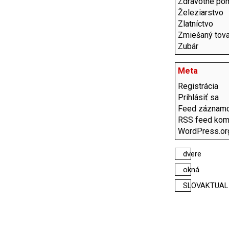
Zdravotné po
Železiarstvo
Zlatníctvo
Zmiešaný tova
Zubár
Meta
Registrácia
Prihlásiť sa
Feed záznam
RSS feed kom
WordPress.or
dvere
okná
SLOVAKTUAL