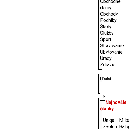
Obchodné
domy
Obchody
Podniky
Školy
Služby
Šport
Stravovanie
Ubytovanie
Úrady
Zdravie
Hľadať:
Najnovšie
články
Uniqa
Milo
Zvolen
Balo