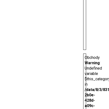
Obchody
Warning
:
Undefined
variable
$this_categor
in
/data/8/3/83
2b0e-
428d-
a09c-