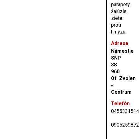
parapety,
žalúzie,
siete
proti
hmyzu.
Adresa
Námestie
SNP
38
960
01 Zvolen
-
Centrum
Telefón
045533151
090525987