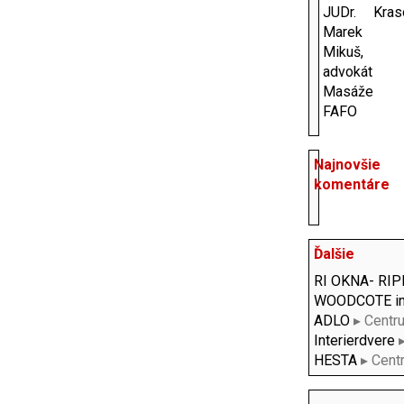
JUDr.
Kras
Marek
Mikuš,
advokát
Masáže
FAFO
Najnovšie
komentáre
Ďalšie
RI OKNA- RI
WOODCOTE int
ADLO
▸ Centr
Interierdvere
▸
HESTA
▸ Cent