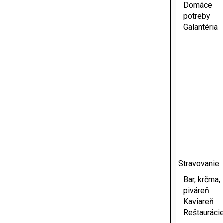
Domáce
potreby
Galantéria
Stravovanie
Bar, krčma,
piváreň
Kaviareň
Reštauráci