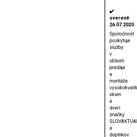
✔️
overené
26.07.2020
Spoločnosť
poskytuje
služby
v
oblasti
predaja
a
montáže
vysokokvali
okien
a
dverí
značky
SLOVAKTUA
a
doplnkov: