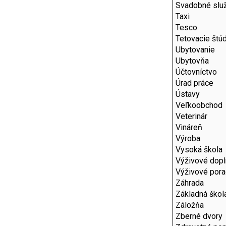
Svadobné slu
Taxi
Tesco
Tetovacie štú
Ubytovanie
Ubytovňa
Účtovníctvo
Úrad práce
Ústavy
Veľkoobchod
Veterinár
Vináreň
Výroba
Vysoká škola
Výživové dop
Výživové por
Záhrada
Základná škol
Záložňa
Zberné dvory