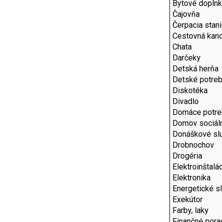
Bytové dopln
Čajovňa
Čerpacia stan
Cestovná kanc
Chata
Darčeky
Detská herňa
Detské potre
Diskotéka
Divadlo
Domáce potre
Domov sociáln
Donáškové sl
Drobnochov
Drogéria
Elektroinštalá
Elektronika
Energetické s
Exekútor
Farby, laky
Finančné por