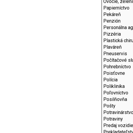
Ovocie, zelen
Papierníctvo
Pekáreň
Penzión
Personálna ag
Pizzéria
Plastická chir
Plaváreň
Pneuservis
Počítačové sl
Pohrebníctvo
Poisťovne
Polícia
Poliklinika
Poľovníctvo
Posilňovňa
Pošty
Potravinárstv
Potraviny
Predaj vozidie
Prekladateľst