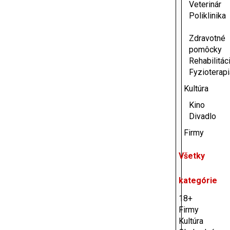
Veterinár
Poliklinika
Zdravotné
pomôcky
Rehabilitáci
Fyzioterap
Kultúra
Kino
Divadlo
Firmy
Všetky
kategórie
18+
Firmy
Kultúra