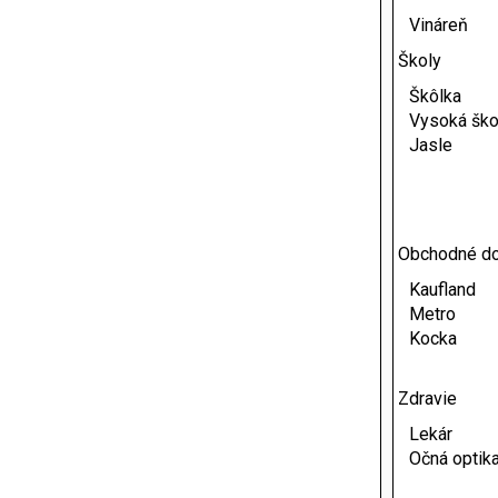
Vináreň
Školy
Škôlka
Vysoká ško
Jasle
Obchodné d
Kaufland
Metro
Kocka
Zdravie
Lekár
Očná optik