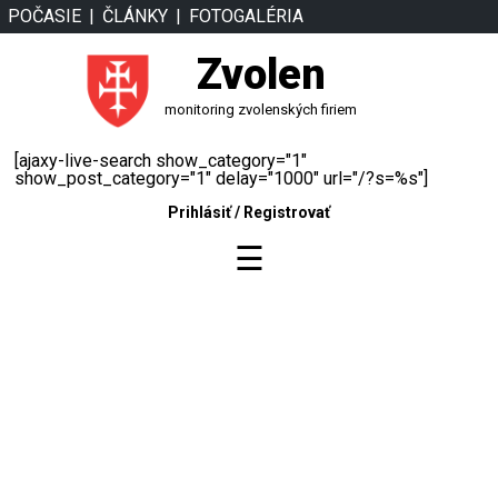
POČASIE
ČLÁNKY
FOTOGALÉRIA
Zvolen
monitoring zvolenských firiem
[ajaxy-live-search show_category="1"
show_post_category="1" delay="1000" url="/?s=%s"]
Prihlásiť
/
Registrovať
☰