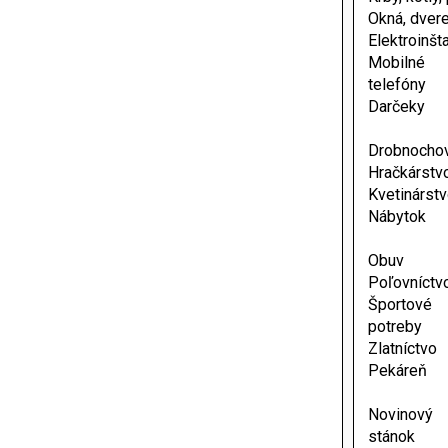
Okná, dver
Elektroinšt
Mobilné
telefóny
Darčeky
Drobnocho
Hračkárstv
Kvetinárst
Nábytok
Obuv
Poľovníctv
Športové
potreby
Zlatníctvo
Pekáreň
Novinový
stánok