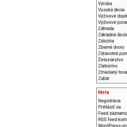
Výroba
Vysoká škola
Výživové dopl
Výživové pora
Záhrada
Základná škol
Záložňa
Zberné dvory
Zdravotné po
Železiarstvo
Zlatníctvo
Zmiešaný tova
Zubár
Meta
Registrácia
Prihlásiť sa
Feed záznam
RSS feed kom
WordPress.or