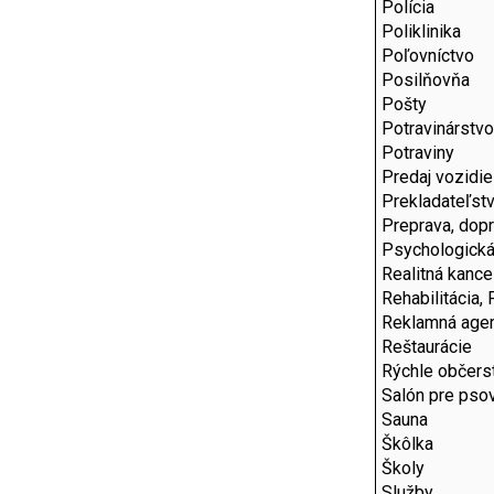
Polícia
Poliklinika
Poľovníctvo
Posilňovňa
Pošty
Potravinárstvo
Potraviny
Predaj vozidie
Prekladateľstv
Preprava, dop
Psychologická
Realitná kance
Rehabilitácia, 
Reklamná agen
Reštaurácie
Rýchle občers
Salón pre pso
Sauna
Škôlka
Školy
Služby