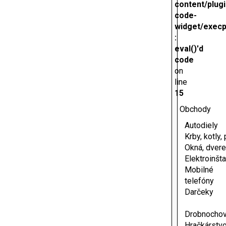
content/plug
code-
widget/execp
:
eval()'d
code
on
line
15
Obchody
Autodiely
Krby, kotly,
Okná, dvere
Elektroinšta
Mobilné
telefóny
Darčeky
Drobnocho
Hračkárstv