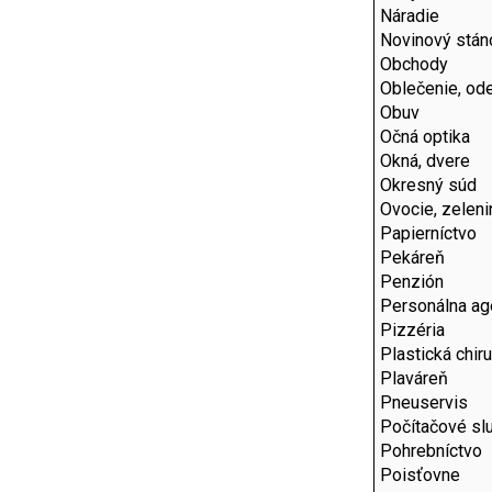
Náradie
Novinový stán
Obchody
Oblečenie, od
Obuv
Očná optika
Okná, dvere
Okresný súd
Ovocie, zeleni
Papierníctvo
Pekáreň
Penzión
Personálna ag
Pizzéria
Plastická chiru
Plaváreň
Pneuservis
Počítačové sl
Pohrebníctvo
Poisťovne