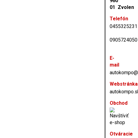
960
01 Zvolen
Telefón
0455325231
0905724050
E-
mail
autokompo@
Webstránka
autokompo.s
Obchod
Otváracie