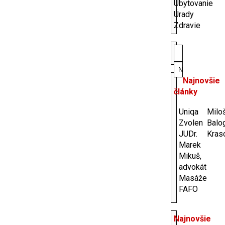
Ubytovanie
Úrady
Zdravie
Hľadať:
Najnovšie
články
Uniqa
Milo
Zvolen
Balo
JUDr.
Kras
Marek
Mikuš,
advokát
Masáže
FAFO
Najnovšie