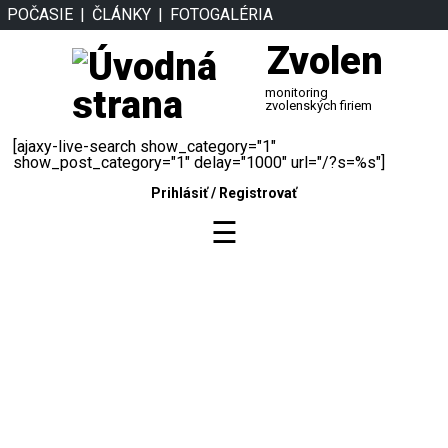
POČASIE
ČLÁNKY
FOTOGALÉRIA
Zvolen
monitoring
zvolenských firiem
[ajaxy-live-search show_category="1"
show_post_category="1" delay="1000" url="/?s=%s"]
Prihlásiť
/
Registrovať
☰