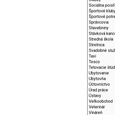
Sociálna pois
Športové klub
Športové potr
Správcovia
Stavebniny
Stávková kance
Stredná škola
Strelnica
Svadobné slu
Taxi
Tesco
Tetovacie štúd
Ubytovanie
Ubytovňa
Účtovníctvo
Úrad práce
Ústavy
Veľkoobchod
Veterinár
Vináreň