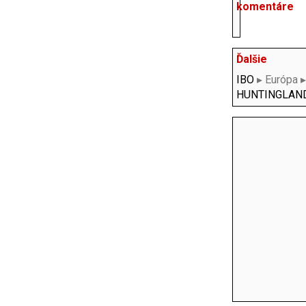
komentáre
Ďalšie
IBO
▸ Európa 
HUNTINGLAN