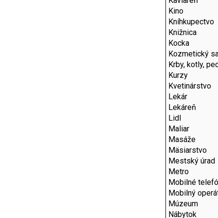
Kaviareň
Kino
Kníhkupectvo
Knižnica
Kocka
Kozmetický sa
Krby, kotly, pe
Kurzy
Kvetinárstvo
Lekár
Lekáreň
Lidl
Maliar
Masáže
Mäsiarstvo
Mestský úrad
Metro
Mobilné telef
Mobilný operát
Múzeum
Nábytok