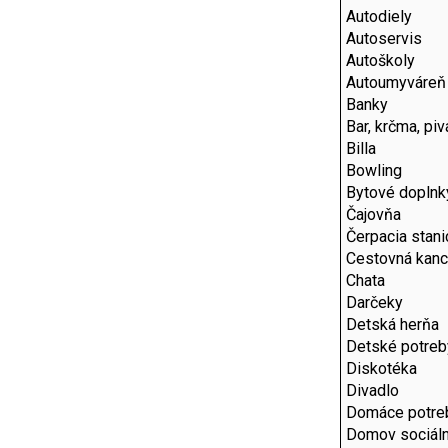
Autodiely
Autoservis
Autoškoly
Autoumyváreň
Banky
Bar, krčma, pi
Billa
Bowling
Bytové doplnk
Čajovňa
Čerpacia stani
Cestovná kanc
Chata
Darčeky
Detská herňa
Detské potreb
Diskotéka
Divadlo
Domáce potre
Domov sociáln