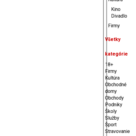
Kino
Divadlo
Firmy
Všetky
kategórie
18+
Firmy
Kultúra
Obchodné
domy
Obchody
Podniky
Školy
Služby
Šport
Stravovanie