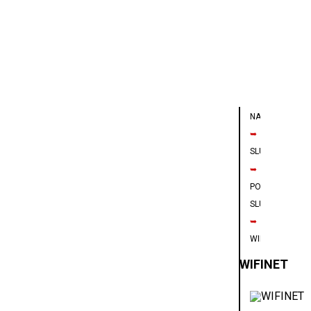
NAVIGÁCIA
➥
SLUŽBY
➥
POČÍTAČOVÉ
SLUŽBY
➥
WIFINET
WIFINET