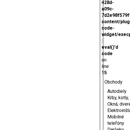
428d-
a09c-
7d2e98f579f
content/plug
code-
widget/exec
:
eval()'d
code
on
line
15
Obchody
Autodiely
Krby, kotly
Okná, dver
Elektroinšt
Mobilné
telefóny
Darčeky