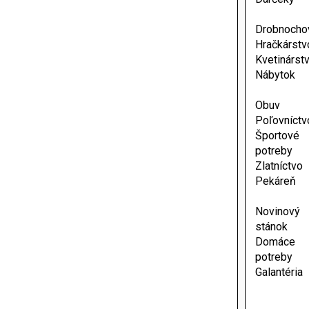
Drobnocho
Hračkárstv
Kvetinárst
Nábytok
Obuv
Poľovníctv
Športové
potreby
Zlatníctvo
Pekáreň
Novinový
stánok
Domáce
potreby
Galantéria