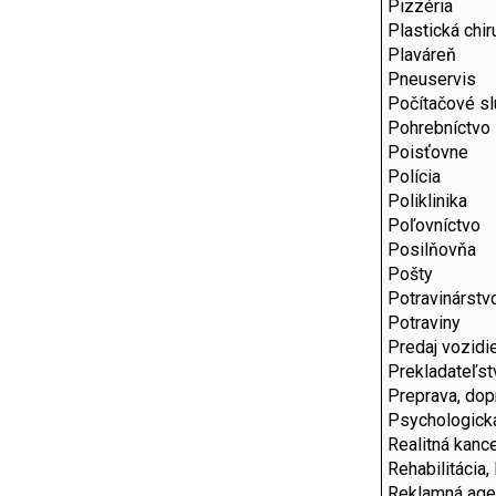
Pizzéria
Plastická chir
Plaváreň
Pneuservis
Počítačové s
Pohrebníctvo
Poisťovne
Polícia
Poliklinika
Poľovníctvo
Posilňovňa
Pošty
Potravinárstv
Potraviny
Predaj vozidi
Prekladateľst
Preprava, dop
Psychologick
Realitná kance
Rehabilitácia,
Reklamná age