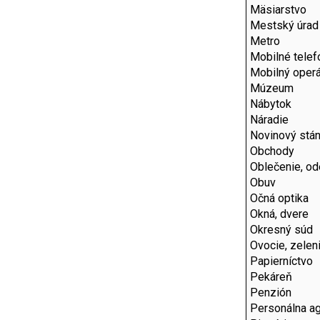
Mäsiarstvo
Mestský úrad
Metro
Mobilné telef
Mobilný operá
Múzeum
Nábytok
Náradie
Novinový stá
Obchody
Oblečenie, o
Obuv
Očná optika
Okná, dvere
Okresný súd
Ovocie, zelen
Papierníctvo
Pekáreň
Penzión
Personálna a