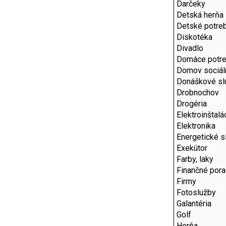
Darčeky
Detská herňa
Detské potre
Diskotéka
Divadlo
Domáce potr
Domov sociál
Donáškové sl
Drobnochov
Drogéria
Elektroinštalá
Elektronika
Energetické s
Exekútor
Farby, laky
Finančné por
Firmy
Fotoslužby
Galantéria
Golf
Herňa