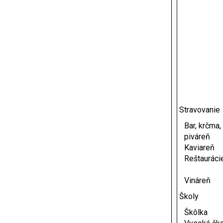
Stravovanie
Bar, krčma,
piváreň
Kaviareň
Reštauráci
Vináreň
Školy
Škôlka