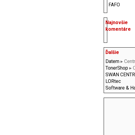
FAFO
Najnovšie
komentáre
Ďalšie
Datem
▸ Cent
TonerShop
▸ 
SWAN CENT
LORtec
Software & H