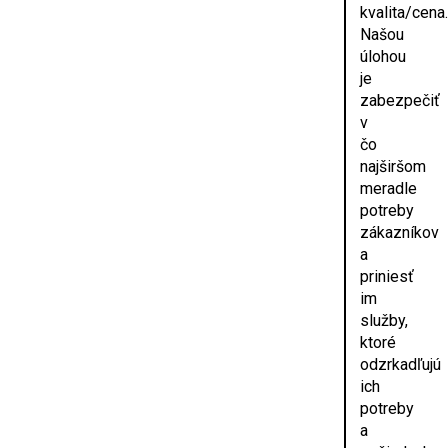
kvalita/cena
Našou
úlohou
je
zabezpečiť
v
čo
najširšom
meradle
potreby
zákazníkov
a
priniesť
im
služby,
ktoré
odzrkadľujú
ich
potreby
a