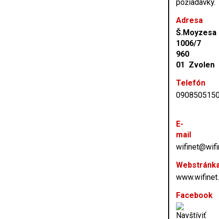
požiadavky.
Adresa
Š.Moyzesa
1006/7
960
01 Zvolen
Telefón
090850515
E-
mail
wifinet@wifi
Webstránk
www.wifinet
Facebook