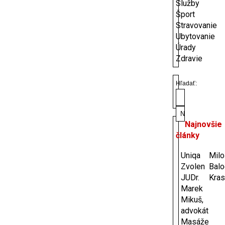
Služby
Šport
Stravovanie
Ubytovanie
Úrady
Zdravie
Hľadať:
Najnovšie
články
Uniqa
Milo
Zvolen
Bal
JUDr.
Kras
Marek
Mikuš,
advokát
Masáže