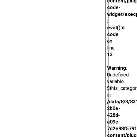
content/plug
code-
widget/exec
:
eval()'d
code
on
line
13
Warning
:
Undefined
variable
$this_categor
in
/data/8/3/83
2b0e-
428d-
a09c-
7d2e98f579f
content/plug