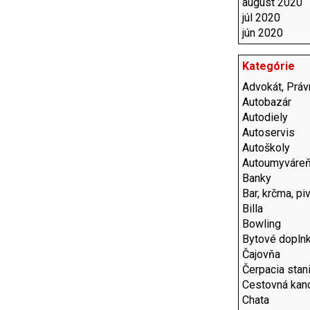
august 2020
júl 2020
jún 2020
Kategórie
Advokát, Práv
Autobazár
Autodiely
Autoservis
Autoškoly
Autoumyváre
Banky
Bar, krčma, pi
Billa
Bowling
Bytové dopln
Čajovňa
Čerpacia stan
Cestovná kanc
Chata