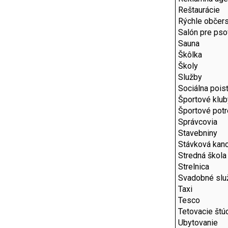
Reštaurácie
Rýchle občer
Salón pre pso
Sauna
Škôlka
Školy
Služby
Sociálna pois
Športové klub
Športové pot
Správcovia
Stavebniny
Stávková kanc
Stredná škola
Strelnica
Svadobné slu
Taxi
Tesco
Tetovacie štú
Ubytovanie