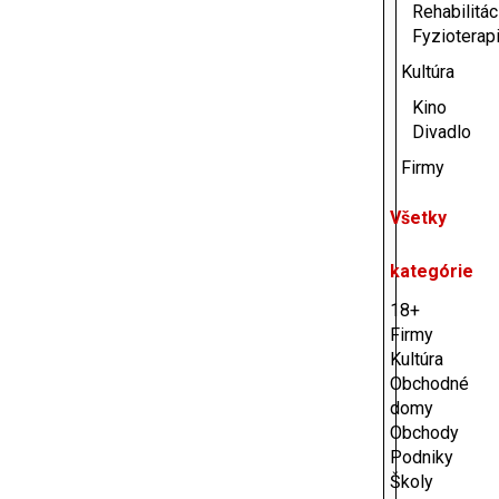
Rehabilitác
Fyzioterap
Kultúra
Kino
Divadlo
Firmy
Všetky
kategórie
18+
Firmy
Kultúra
Obchodné
domy
Obchody
Podniky
Školy