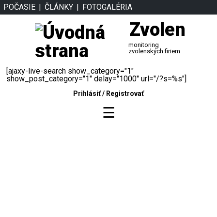
POČASIE
ČLÁNKY
FOTOGALÉRIA
Zvolen
monitoring
zvolenských firiem
[ajaxy-live-search show_category="1"
show_post_category="1" delay="1000" url="/?s=%s"]
Prihlásiť
/
Registrovať
☰