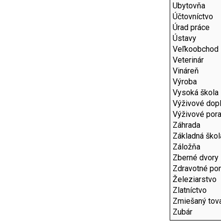
Ubytovňa
Účtovníctvo
Úrad práce
Ústavy
Veľkoobchod
Veterinár
Vináreň
Výroba
Vysoká škola
Výživové dop
Výživové por
Záhrada
Základná škol
Záložňa
Zberné dvory
Zdravotné p
Železiarstvo
Zlatníctvo
Zmiešaný tov
Zubár