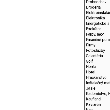
Drobnochov
Drogéria
Elektroinštalá
Elektronika
Energetické s
Exekútor
Farby, laky
Finančné por
Firmy
Fotoslužby
Galantéria
Golf
Herňa
Hotel
Hračkárstvo
Inštalačný mat
Jasle
Kaderníctvo, 
Kaufland
Kaviareň
Kino