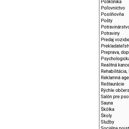
Poliklinika
Poľovníctvo
Posilňovňa
Pošty
Potravinárstv
Potraviny
Predaj vozidie
Prekladateľst
Preprava, dop
Psychologick
Realitná kance
Rehabilitácia,
Reklamná age
Reštaurácie
Rýchle občers
Salón pre pso
Sauna
Škôlka
Školy
Služby
Sociálna pois