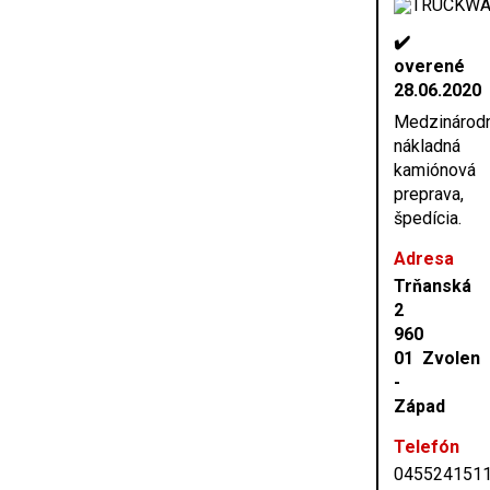
✔️
overené
28.06.2020
Medzinárod
nákladná
kamiónová
preprava,
špedícia.
Adresa
Trňanská
2
960
01 Zvolen
-
Západ
Telefón
045524151