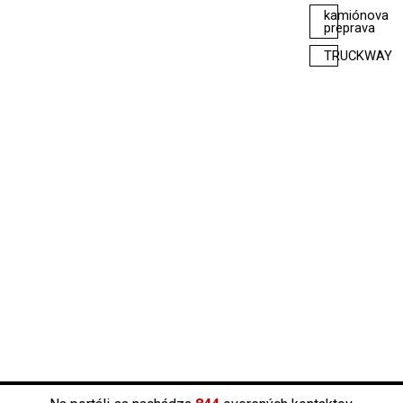
kamiónova
preprava
TRUCKWAY