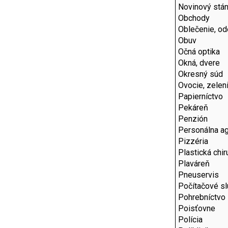
Novinový stá
Obchody
Oblečenie, o
Obuv
Očná optika
Okná, dvere
Okresný súd
Ovocie, zelen
Papierníctvo
Pekáreň
Penzión
Personálna ag
Pizzéria
Plastická chir
Plaváreň
Pneuservis
Počítačové s
Pohrebníctvo
Poisťovne
Polícia