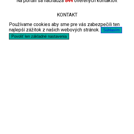
Na portáli sa nachádza
844
overených kontaktov.
KONTAKT
Používame cookies aby sme pre vás zabezpečili ten
najlepší zážitok z našich webových stránok.
Súhlasím
Povoliť len základné nastavenia