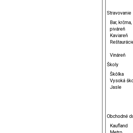
Stravovanie
Bar, krčma,
piváreň
Kaviareň
Reštauráci
Vináreň
Školy
Škôlka
Vysoká ško
Jasle
Obchodné d
Kaufland
Metro