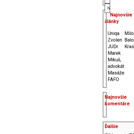
Najnovšie
články
Uniqa
Milo
Zvolen
Balo
JUDr.
Kras
Marek
Mikuš,
advokát
Masáže
FAFO
Najnovšie
komentáre
Ďalšie