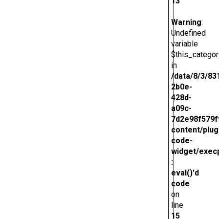
13
Warning
:
Undefined
variable
$this_categor
in
/data/8/3/83
2b0e-
428d-
a09c-
7d2e98f579f
content/plug
code-
widget/exec
:
eval()'d
code
on
line
15