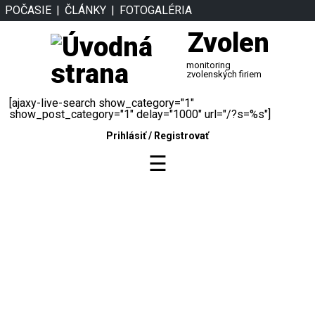
POČASIE
ČLÁNKY
FOTOGALÉRIA
Zvolen
monitoring
zvolenských firiem
[ajaxy-live-search show_category="1"
show_post_category="1" delay="1000" url="/?s=%s"]
Prihlásiť
/
Registrovať
☰