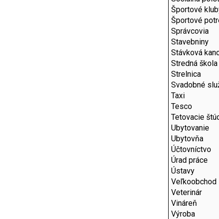
Športové klub
Športové pot
Správcovia
Stavebniny
Stávková kanc
Stredná škola
Strelnica
Svadobné slu
Taxi
Tesco
Tetovacie štú
Ubytovanie
Ubytovňa
Účtovníctvo
Úrad práce
Ústavy
Veľkoobchod
Veterinár
Vináreň
Výroba