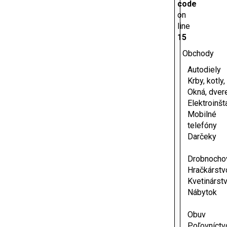
code
on
line
15
Obchody
Autodiely
Krby, kotly
Okná, dver
Elektroinšt
Mobilné
telefóny
Darčeky
Drobnocho
Hračkárstv
Kvetinárst
Nábytok
Obuv
Poľovníctv