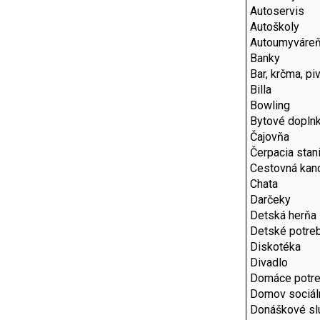
Autoservis
Autoškoly
Autoumyváre
Banky
Bar, krčma, pi
Billa
Bowling
Bytové dopln
Čajovňa
Čerpacia stan
Cestovná kanc
Chata
Darčeky
Detská herňa
Detské potre
Diskotéka
Divadlo
Domáce potr
Domov sociál
Donáškové sl