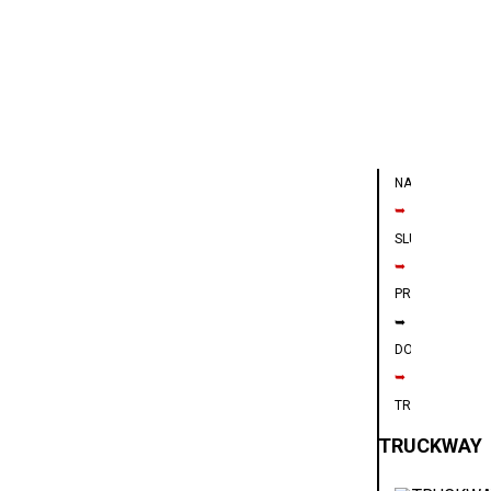
NAVIGÁCIA
➥
SLUŽBY
➥
PREPRAVA
➥
DOPRAVA
➥
TRUCKWAY
TRUCKWAY