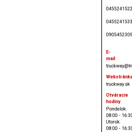
045524152
045524153
090545230
E-
mail
truckway@tr
Webstránk
truckway.sk
Otváracie
hodiny
Pondelok:
08:00 - 16:3
Utorok:
08:00 - 16:3