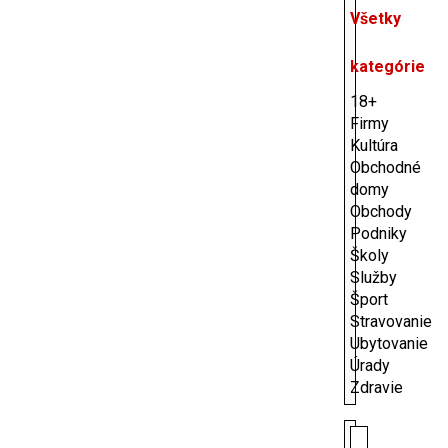
Všetky
kategórie
18+
Firmy
Kultúra
Obchodné
domy
Obchody
Podniky
Školy
Služby
Šport
Stravovanie
Ubytovanie
Úrady
Zdravie
Hľadať: