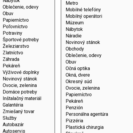
Nábytok
Metro
Oblečenie, odevy
Mobilné telefóny
Obuv
Mobilný operátori
Papierníctvo
Múzeum
Poľovníctvo
Nábytok
Potraviny
Náradie
Športové potreby
Novinový stánok
Železiarstvo
Obchody
Zlatníctvo
Oblečenie, odevy
Záhrada
Obuv
Pekáreň
Očná optika
Výživové doplnky
Okná, dvere
Novinový stánok
Okresný súd
Ovocie, zelenina
Ovocie, zelenina
Domáce potreby
Papierníctvo
Inštalačný materiál
Pekáreň
Galantéria
Penzión
Zmiešaný tovar
Personálna agentúra
Služby
Pizzéria
Autobazár
Plastická chirurgia
Autoservis