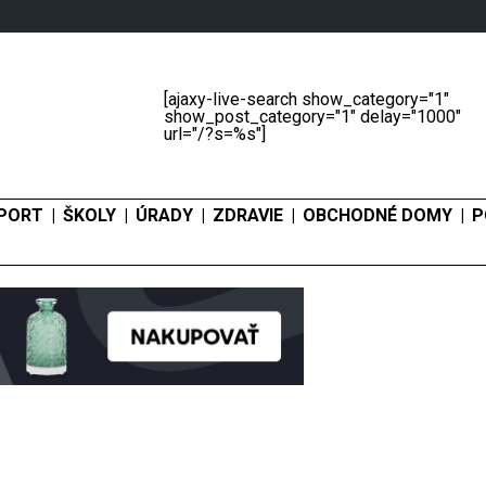
[ajaxy-live-search show_category="1"
show_post_category="1" delay="1000"
url="/?s=%s"]
PORT
ŠKOLY
ÚRADY
ZDRAVIE
OBCHODNÉ DOMY
P