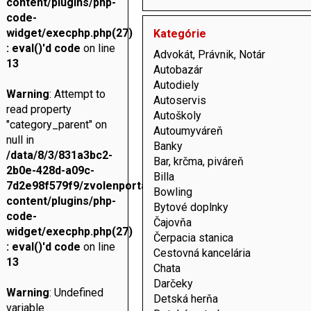
content/plugins/php-
code-
widget/execphp.php(27)
Kategórie
: eval()'d code
on line
Advokát, Právnik, Notár
13
Autobazár
Autodiely
Warning
: Attempt to
Autoservis
read property
Autoškoly
"category_parent" on
Autoumyváreň
null in
Banky
/data/8/3/831a3bc2-
Bar, krčma, piváreň
2b0e-428d-a09c-
Billa
7d2e98f579f9/zvolenportal.sk/web/wp-
Bowling
content/plugins/php-
Bytové doplnky
code-
Čajovňa
widget/execphp.php(27)
Čerpacia stanica
: eval()'d code
on line
Cestovná kancelária
13
Chata
Darčeky
Warning
: Undefined
Detská herňa
variable