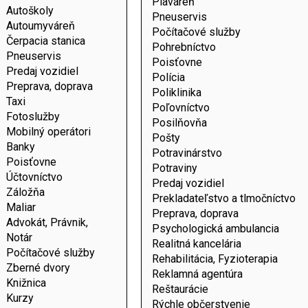
Plaváreň
Autoškoly
Pneuservis
Autoumyváreň
Počítačové služby
Čerpacia stanica
Pohrebníctvo
Pneuservis
Poisťovne
Predaj vozidiel
Polícia
Preprava, doprava
Poliklinika
Taxi
Poľovníctvo
Fotoslužby
Posilňovňa
Mobilný operátori
Pošty
Banky
Potravinárstvo
Poisťovne
Potraviny
Účtovníctvo
Predaj vozidiel
Záložňa
Prekladateľstvo a tlmočníctvo
Maliar
Preprava, doprava
Advokát, Právnik,
Psychologická ambulancia
Notár
Realitná kancelária
Počítačové služby
Rehabilitácia, Fyzioterapia
Zberné dvory
Reklamná agentúra
Knižnica
Reštaurácie
Kurzy
Rýchle občerstvenie