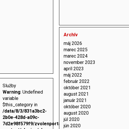
Archív
máj 2026
marec 2025
marec 2024
november 2023
apríl 2023
máj 2022
február 2022
Služby
október 2021
Warning
: Undefined
august 2021
variable
január 2021
$this_category in
október 2020
/data/8/3/831a3bc2-
august 2020
2b0e-428d-a09c-
júl 2020
7d2e98f579f9/zvolenportal.sk/web/wp-
jún 2020