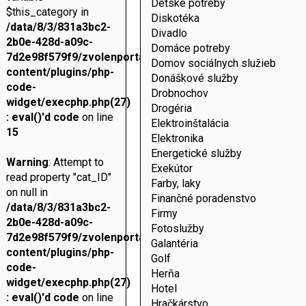
Detské potreby
$this_category in
Diskotéka
/data/8/3/831a3bc2-
Divadlo
2b0e-428d-a09c-
Domáce potreby
7d2e98f579f9/zvolenportal.sk/web/wp-
Domov sociálnych služieb
content/plugins/php-
Donáškové služby
code-
Drobnochov
widget/execphp.php(27)
Drogéria
: eval()'d code
on line
Elektroinštalácia
15
Elektronika
Energetické služby
Warning
: Attempt to
Exekútor
read property "cat_ID"
Farby, laky
on null in
Finančné poradenstvo
/data/8/3/831a3bc2-
Firmy
2b0e-428d-a09c-
Fotoslužby
7d2e98f579f9/zvolenportal.sk/web/wp-
Galantéria
content/plugins/php-
Golf
code-
Herňa
widget/execphp.php(27)
Hotel
: eval()'d code
on line
Hračkárstvo