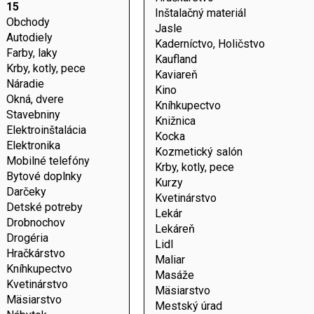
15
Inštalačný materiál
Obchody
Jasle
Autodiely
Kaderníctvo, Holičstvo
Farby, laky
Kaufland
Krby, kotly, pece
Kaviareň
Náradie
Kino
Okná, dvere
Kníhkupectvo
Stavebniny
Knižnica
Elektroinštalácia
Kocka
Elektronika
Kozmetický salón
Mobilné telefóny
Krby, kotly, pece
Bytové doplnky
Kurzy
Darčeky
Kvetinárstvo
Detské potreby
Lekár
Drobnochov
Lekáreň
Drogéria
Lidl
Hračkárstvo
Maliar
Kníhkupectvo
Masáže
Kvetinárstvo
Mäsiarstvo
Mäsiarstvo
Mestský úrad