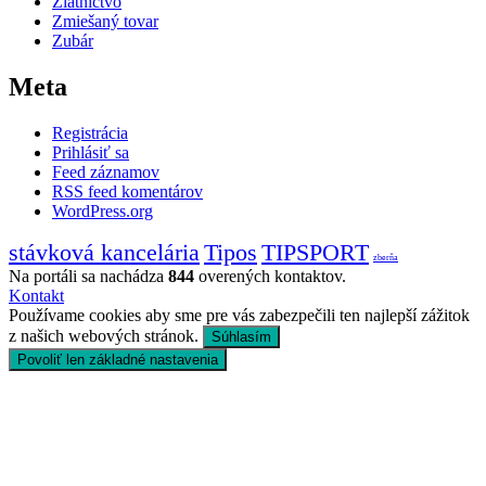
Zlatníctvo
Zmiešaný tovar
Zubár
Meta
Registrácia
Prihlásiť sa
Feed záznamov
RSS feed komentárov
WordPress.org
stávková kancelária
Tipos
TIPSPORT
zberňa
Na portáli sa nachádza
844
overených kontaktov.
Kontakt
Používame cookies aby sme pre vás zabezpečili ten najlepší zážitok
z našich webových stránok.
Súhlasím
Povoliť len základné nastavenia