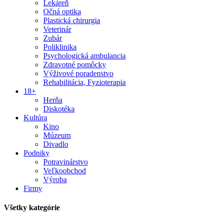
Lekáreň
Očná optika
Plastická chirurgia
Veterinár
Zubár
Poliklinika
Psychologická ambulancia
Zdravotné pomôcky
Výživové poradenstvo
Rehabilitácia, Fyzioterapia
18+
Herňa
Diskotéka
Kultúra
Kino
Múzeum
Divadlo
Podniky
Potravinárstvo
Veľkoobchod
Výroba
Firmy
Všetky kategórie