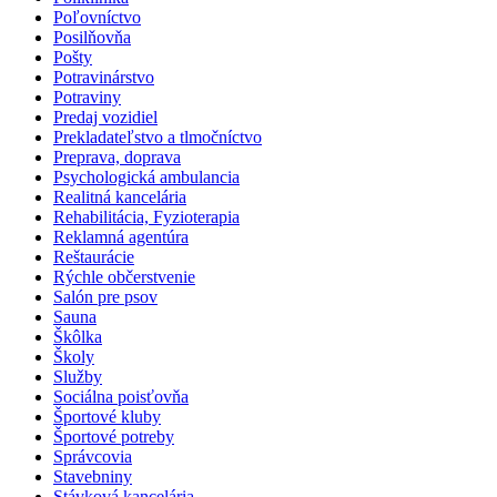
Poľovníctvo
Posilňovňa
Pošty
Potravinárstvo
Potraviny
Predaj vozidiel
Prekladateľstvo a tlmočníctvo
Preprava, doprava
Psychologická ambulancia
Realitná kancelária
Rehabilitácia, Fyzioterapia
Reklamná agentúra
Reštaurácie
Rýchle občerstvenie
Salón pre psov
Sauna
Škôlka
Školy
Služby
Sociálna poisťovňa
Športové kluby
Športové potreby
Správcovia
Stavebniny
Stávková kancelária