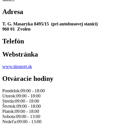
Adresa
T. G. Masaryka 8495/15 (pri autobusovej stanici)
960 01 Zvolen
Telefón
Webstránka
www.tipsport.sk
Otváracie hodiny
Pondelok:
09:00 - 18:00
Utorok:
09:00 - 18:00
Streda:
09:00 - 18:00
Štvrtok:
09:00 - 18:00
Piatok:
09:00 - 18:00
Sobota:
09:00 - 13:00
Nedeľa:
09:00 - 13:00