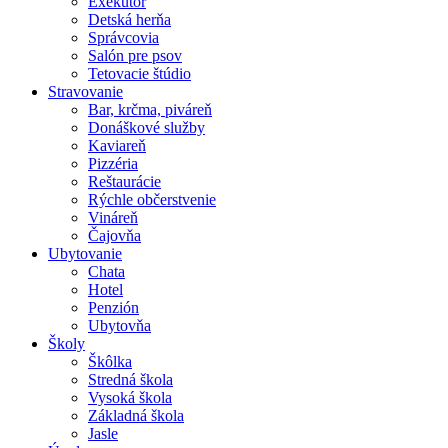
Exekútor
Detská herňa
Správcovia
Salón pre psov
Tetovacie štúdio
Stravovanie
Bar, krčma, piváreň
Donáškové služby
Kaviareň
Pizzéria
Reštaurácie
Rýchle občerstvenie
Vináreň
Čajovňa
Ubytovanie
Chata
Hotel
Penzión
Ubytovňa
Školy
Škôlka
Stredná škola
Vysoká škola
Základná škola
Jasle