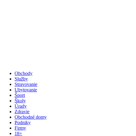
Obchody
Služby
Stravovanie
Ubytovanie
Šport
Školy
Úrady
Zdravie
Obchodné domy
Podniky
Firmy
18+