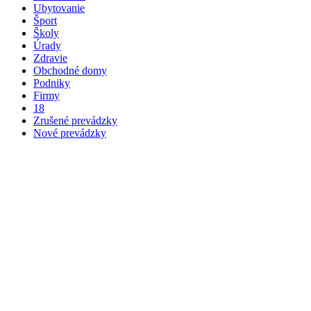
Ubytovanie
Šport
Školy
Úrady
Zdravie
Obchodné domy
Podniky
Firmy
18
Zrušené prevádzky
Nové prevádzky