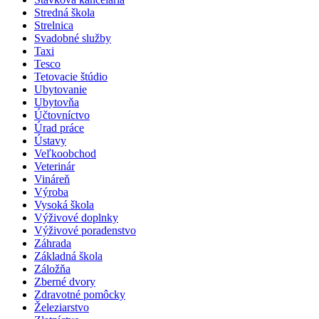
Stredná škola
Strelnica
Svadobné služby
Taxi
Tesco
Tetovacie štúdio
Ubytovanie
Ubytovňa
Účtovníctvo
Úrad práce
Ústavy
Veľkoobchod
Veterinár
Vináreň
Výroba
Vysoká škola
Výživové doplnky
Výživové poradenstvo
Záhrada
Základná škola
Záložňa
Zberné dvory
Zdravotné pomôcky
Železiarstvo