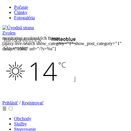
Počasie
Články
Fotogaléria
Zvolen
monitoring zvolenských firiem
[ajaxy-live-search show_category="1" show_post_category="1"
delay="1000" url="/?s=%s"]
Prihlásiť
/
Registrovať
☰
Obchody
Služby
Stravovanie