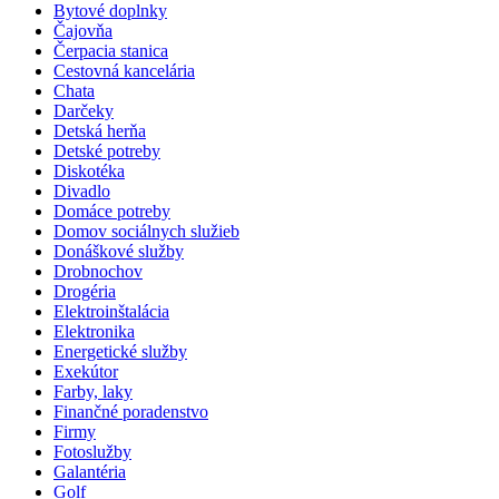
Bytové doplnky
Čajovňa
Čerpacia stanica
Cestovná kancelária
Chata
Darčeky
Detská herňa
Detské potreby
Diskotéka
Divadlo
Domáce potreby
Domov sociálnych služieb
Donáškové služby
Drobnochov
Drogéria
Elektroinštalácia
Elektronika
Energetické služby
Exekútor
Farby, laky
Finančné poradenstvo
Firmy
Fotoslužby
Galantéria
Golf