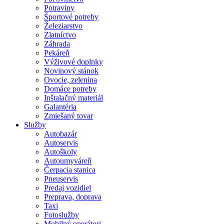
Potraviny
Športové potreby
Železiarstvo
Zlatníctvo
Záhrada
Pekáreň
Výživové doplnky
Novinový stánok
Ovocie, zelenina
Domáce potreby
Inštalačný materiál
Galantéria
Zmiešaný tovar
Služby
Autobazár
Autoservis
Autoškoly
Autoumyváreň
Čerpacia stanica
Pneuservis
Predaj vozidiel
Preprava, doprava
Taxi
Fotoslužby
Mobilný operátori