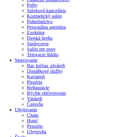
Pošty
Stávková kancelária
Kozmetický salón
Pohrebníctvo
Personálna agentúra
Exekútor
Detská herňa
Správcovia
Salón pre psov
Tetovacie štúdio
Stravovanie
Bar, krčma, piváreň
Donáškové služby
Kaviareň
Pizzéria
Reštaurácie
Rýchle občerstvenie
Vináreň
Čajovňa
Ubytovanie
Chata
Hotel
Penzión
Ubytovňa