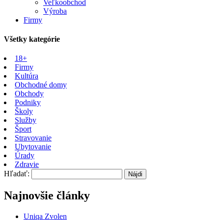
Veľkoobchod
Výroba
Firmy
Všetky kategórie
18+
Firmy
Kultúra
Obchodné domy
Obchody
Podniky
Školy
Služby
Šport
Stravovanie
Ubytovanie
Úrady
Zdravie
Hľadať:
Najnovšie články
Uniqa Zvolen