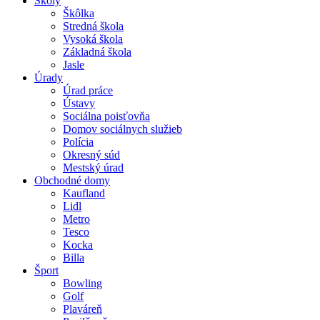
Školy
Škôlka
Stredná škola
Vysoká škola
Základná škola
Jasle
Úrady
Úrad práce
Ústavy
Sociálna poisťovňa
Domov sociálnych služieb
Polícia
Okresný súd
Mestský úrad
Obchodné domy
Kaufland
Lidl
Metro
Tesco
Kocka
Billa
Šport
Bowling
Golf
Plaváreň