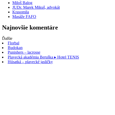
Miloš Balog
JUDr. Marek Mikuš, advokát
Krasomila
Masáže FAFO
Najnovšie komentáre
Ďalšie
Florbal
Budokan
Punishers – lacrosse
Plavecká akadémia Beruška
▸ Hotel TENIS
Húsatká – plavecké jasličky