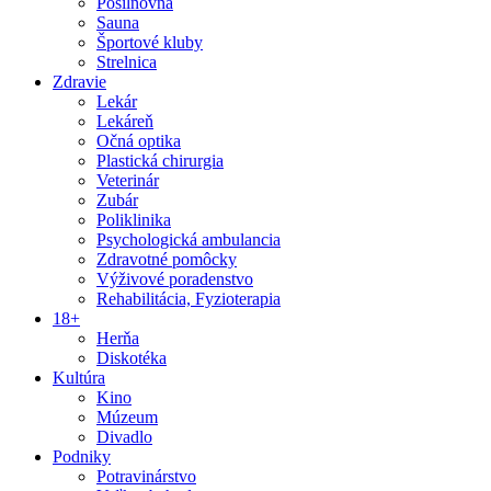
Posilňovňa
Sauna
Športové kluby
Strelnica
Zdravie
Lekár
Lekáreň
Očná optika
Plastická chirurgia
Veterinár
Zubár
Poliklinika
Psychologická ambulancia
Zdravotné pomôcky
Výživové poradenstvo
Rehabilitácia, Fyzioterapia
18+
Herňa
Diskotéka
Kultúra
Kino
Múzeum
Divadlo
Podniky
Potravinárstvo