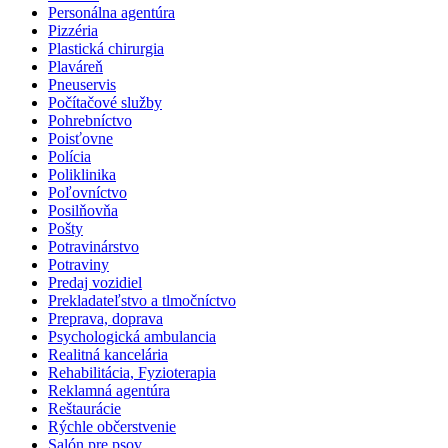
Personálna agentúra
Pizzéria
Plastická chirurgia
Plaváreň
Pneuservis
Počítačové služby
Pohrebníctvo
Poisťovne
Polícia
Poliklinika
Poľovníctvo
Posilňovňa
Pošty
Potravinárstvo
Potraviny
Predaj vozidiel
Prekladateľstvo a tlmočníctvo
Preprava, doprava
Psychologická ambulancia
Realitná kancelária
Rehabilitácia, Fyzioterapia
Reklamná agentúra
Reštaurácie
Rýchle občerstvenie
Salón pre psov