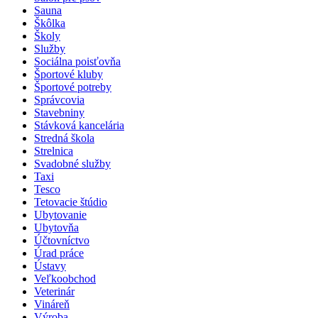
Sauna
Škôlka
Školy
Služby
Sociálna poisťovňa
Športové kluby
Športové potreby
Správcovia
Stavebniny
Stávková kancelária
Stredná škola
Strelnica
Svadobné služby
Taxi
Tesco
Tetovacie štúdio
Ubytovanie
Ubytovňa
Účtovníctvo
Úrad práce
Ústavy
Veľkoobchod
Veterinár
Vináreň
Výroba