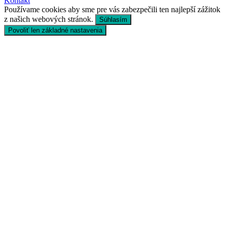
Kontakt
Používame cookies aby sme pre vás zabezpečili ten najlepší zážitok
z našich webových stránok.
Súhlasím
Povoliť len základné nastavenia