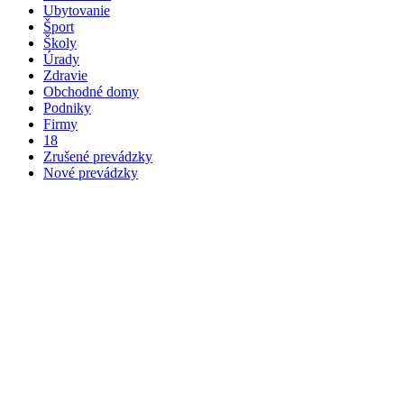
Ubytovanie
Šport
Školy
Úrady
Zdravie
Obchodné domy
Podniky
Firmy
18
Zrušené prevádzky
Nové prevádzky