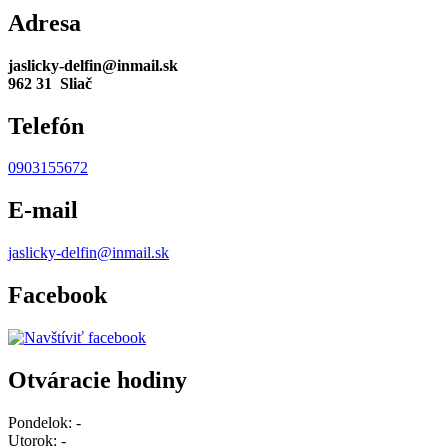
Adresa
jaslicky-delfin@inmail.sk
962 31 Sliač
Telefón
0903155672
E-mail
jaslicky-delfin@inmail.sk
Facebook
Otváracie hodiny
Pondelok:
-
Utorok:
-