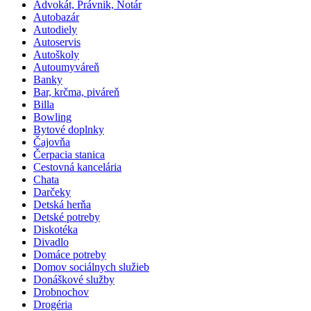
Advokát, Právnik, Notár
Autobazár
Autodiely
Autoservis
Autoškoly
Autoumyváreň
Banky
Bar, krčma, piváreň
Billa
Bowling
Bytové doplnky
Čajovňa
Čerpacia stanica
Cestovná kancelária
Chata
Darčeky
Detská herňa
Detské potreby
Diskotéka
Divadlo
Domáce potreby
Domov sociálnych služieb
Donáškové služby
Drobnochov
Drogéria