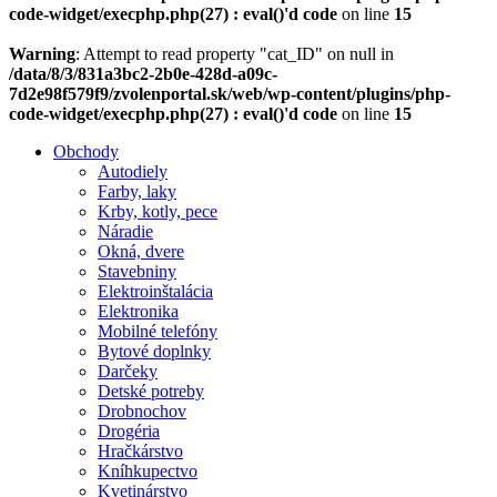
code-widget/execphp.php(27) : eval()'d code
on line
15
Warning
: Attempt to read property "cat_ID" on null in
/data/8/3/831a3bc2-2b0e-428d-a09c-
7d2e98f579f9/zvolenportal.sk/web/wp-content/plugins/php-
code-widget/execphp.php(27) : eval()'d code
on line
15
Obchody
Autodiely
Farby, laky
Krby, kotly, pece
Náradie
Okná, dvere
Stavebniny
Elektroinštalácia
Elektronika
Mobilné telefóny
Bytové doplnky
Darčeky
Detské potreby
Drobnochov
Drogéria
Hračkárstvo
Kníhkupectvo
Kvetinárstvo