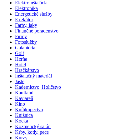
Elektroinštalácia
Elektronika
Energetické služby
Exekútor
Farby, laky
Finančné poradenstvo
Firmy
Fotoslužby
Galantéria
Golf
Herňa
Hotel
Hračkárstvo
Inštalačný materiál
Jasle
Kaderníctvo, Holičstvo
Kaufland
Kaviareň
Kino
Kníhkupectvo
Knižnica
Kocka
Kozmetický salón
Krby, kotly, pece
Kurzy