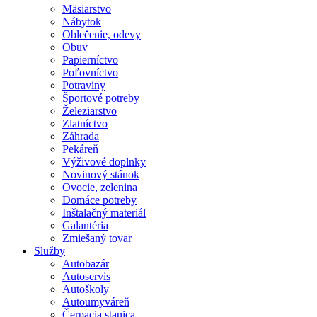
Mäsiarstvo
Nábytok
Oblečenie, odevy
Obuv
Papierníctvo
Poľovníctvo
Potraviny
Športové potreby
Železiarstvo
Zlatníctvo
Záhrada
Pekáreň
Výživové doplnky
Novinový stánok
Ovocie, zelenina
Domáce potreby
Inštalačný materiál
Galantéria
Zmiešaný tovar
Služby
Autobazár
Autoservis
Autoškoly
Autoumyváreň
Čerpacia stanica