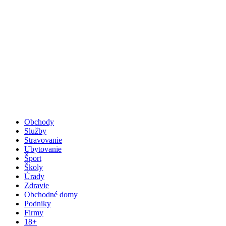
Obchody
Služby
Stravovanie
Ubytovanie
Šport
Školy
Úrady
Zdravie
Obchodné domy
Podniky
Firmy
18+