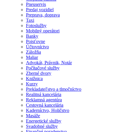
Pneuservis
Predaj vozidiel
Preprava, doprava
Taxi
Fotoslužby
Mobilný operátori
Banky
Poisťovne
Účtovníctvo
Záložňa
Maliar
Advokát, Právnik, Notár
Počítačové služby
Zberné dvory
Knižnica
Kurzy
Prekladateľstvo a tlmočníctvo
Realitná kancelária
Reklamná agentúra
Cestovná kancelária
Kaderníctvo, Holičstvo
Masáže
Energetické služby
Svadobné služby
Finančné poradenstvo