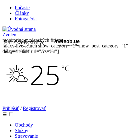
Počasie
Články
Fotogaléria
Zvolen
monitoring zvolenských firiem
[ajaxy-live-search show_category="1" show_post_category="1"
delay="1000" url="/?s=%s"]
Prihlásiť
/
Registrovať
☰
Obchody
Služby
Stravovanie