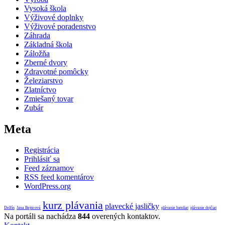
Vysoká škola
Výživové doplnky
Výživové poradenstvo
Záhrada
Základná škola
Záložňa
Zberné dvory
Zdravotné pomôcky
Železiarstvo
Zlatníctvo
Zmiešaný tovar
Zubár
Meta
Registrácia
Prihlásiť sa
Feed záznamov
RSS feed komentárov
WordPress.org
kurz plávania
plavecké jasličky
Delfín
Jana Bejticová
plávanie batoliat
plávanie dojčiat
Na portáli sa nachádza
844
overených kontaktov.