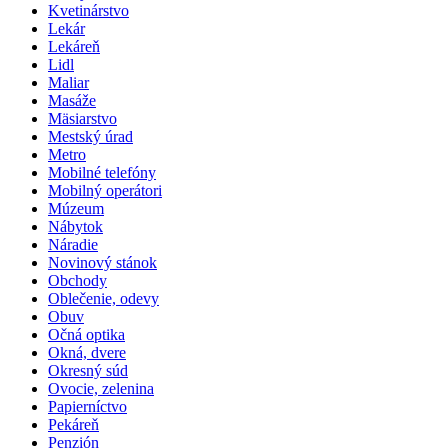
Kvetinárstvo
Lekár
Lekáreň
Lidl
Maliar
Masáže
Mäsiarstvo
Mestský úrad
Metro
Mobilné telefóny
Mobilný operátori
Múzeum
Nábytok
Náradie
Novinový stánok
Obchody
Oblečenie, odevy
Obuv
Očná optika
Okná, dvere
Okresný súd
Ovocie, zelenina
Papierníctvo
Pekáreň
Penzión