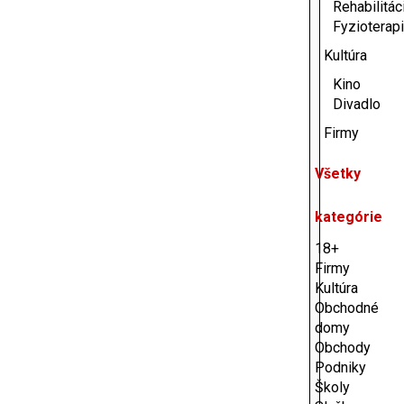
Rehabilitáci
Fyzioterap
Kultúra
Kino
Divadlo
Firmy
Všetky
kategórie
18+
Firmy
Kultúra
Obchodné
domy
Obchody
Podniky
Školy