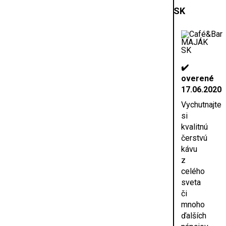
SK
✔️
overené
17.06.2020
Vychutnajte
si
kvalitnú
čerstvú
kávu
z
celého
sveta
či
mnoho
ďalších