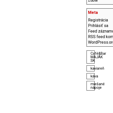
Zubár
Meta
Registrácia
Prihlásiť sa
Feed záznam
RSS feed kom
WordPress.or
Café&Bar
MAJÁK
SK
kaviareň
káva
miešané
nápoje