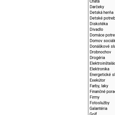
Chata
Darčeky
Detská herňa
Detské potre
Diskotéka
Divadlo
Domáce potr
Domov sociál
Donáškové sl
Drobnochov
Drogéria
Elektroinštalá
Elektronika
Energetické s
Exekútor
Farby, laky
Finančné por
Firmy
Fotoslužby
Galantéria
Golf