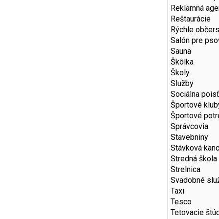
Reklamná age
Reštaurácie
Rýchle občers
Salón pre pso
Sauna
Škôlka
Školy
Služby
Sociálna pois
Športové klub
Športové pot
Správcovia
Stavebniny
Stávková kanc
Stredná škola
Strelnica
Svadobné slu
Taxi
Tesco
Tetovacie štú