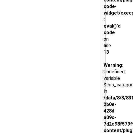
code-
widget/exec
:
eval()'d
code
on
line
13
Warning
:
Undefined
variable
$this_categor
in
/data/8/3/83
2b0e-
428d-
a09c-
7d2e98f579f
content/plug