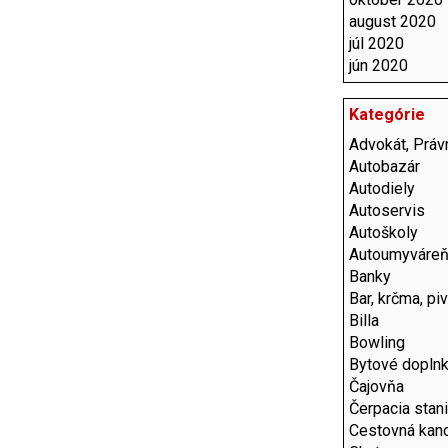
august 2020
júl 2020
jún 2020
Kategórie
Advokát, Právn
Autobazár
Autodiely
Autoservis
Autoškoly
Autoumyváre
Banky
Bar, krčma, pi
Billa
Bowling
Bytové dopln
Čajovňa
Čerpacia stan
Cestovná kanc