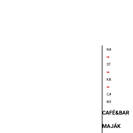
NAVIGÁCIA
➥
STRAVOVANIE
➥
KAVIAREŇ
➥
CAFÉ&BAR
MAJÁK SK
CAFÉ&BAR
MAJÁK