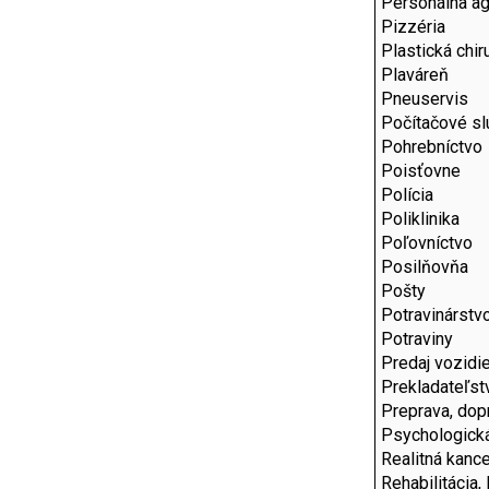
Personálna ag
Pizzéria
Plastická chir
Plaváreň
Pneuservis
Počítačové sl
Pohrebníctvo
Poisťovne
Polícia
Poliklinika
Poľovníctvo
Posilňovňa
Pošty
Potravinárstv
Potraviny
Predaj vozidie
Prekladateľst
Preprava, dop
Psychologick
Realitná kance
Rehabilitácia,