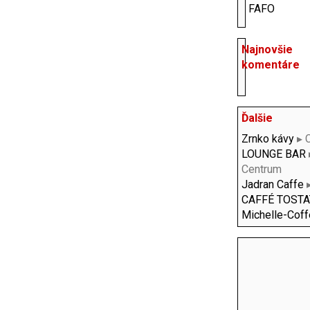
FAFO
Najnovšie
komentáre
Ďalšie
Zrnko kávy
▸ 
LOUNGE BAR
Centrum
Jadran Caffe
▸
CAFFÉ TOST
Michelle-Cof