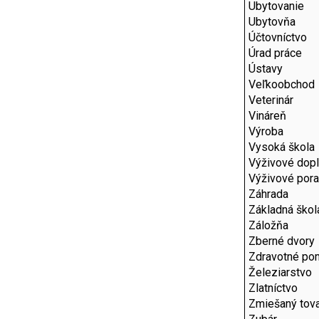
Ubytovanie
Ubytovňa
Účtovníctvo
Úrad práce
Ústavy
Veľkoobchod
Veterinár
Vináreň
Výroba
Vysoká škola
Výživové dop
Výživové por
Záhrada
Základná škol
Záložňa
Zberné dvory
Zdravotné po
Železiarstvo
Zlatníctvo
Zmiešaný tov