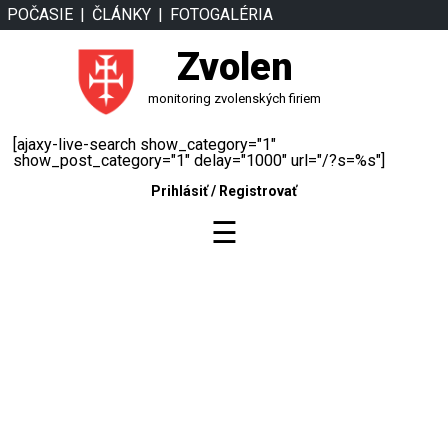
POČASIE
ČLÁNKY
FOTOGALÉRIA
Zvolen
monitoring zvolenských firiem
[ajaxy-live-search show_category="1"
show_post_category="1" delay="1000" url="/?s=%s"]
Prihlásiť
/
Registrovať
☰