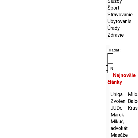
Služby
Šport
Stravovanie
Ubytovanie
Úrady
Zdravie
Hľadať:
Najnovšie
články
Uniqa
Milo
Zvolen
Balo
JUDr.
Kras
Marek
Mikuš,
advokát
Masáže