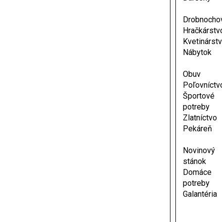
Drobnocho
Hračkárstv
Kvetinárst
Nábytok
Obuv
Poľovníctv
Športové
potreby
Zlatníctvo
Pekáreň
Novinový
stánok
Domáce
potreby
Galantéria