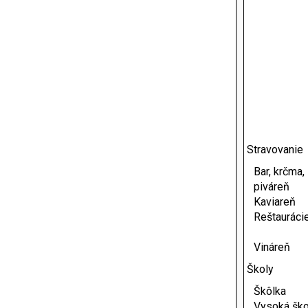
Stravovanie
Bar, krčma,
piváreň
Kaviareň
Reštauráci
Vináreň
Školy
Škôlka
Vysoká ško