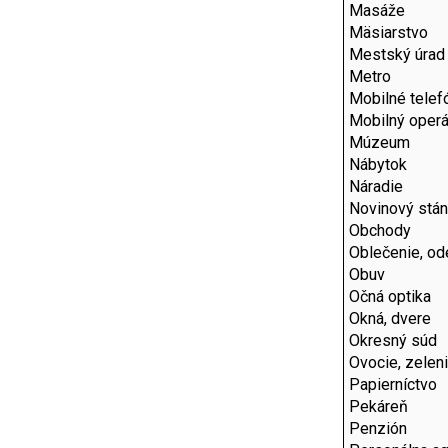
Masáže
Mäsiarstvo
Mestský úrad
Metro
Mobilné telef
Mobilný operá
Múzeum
Nábytok
Náradie
Novinový stá
Obchody
Oblečenie, od
Obuv
Očná optika
Okná, dvere
Okresný súd
Ovocie, zelen
Papierníctvo
Pekáreň
Penzión