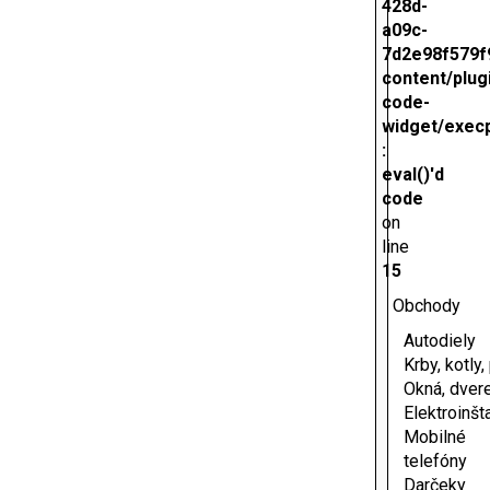
428d-
a09c-
7d2e98f579f
content/plug
code-
widget/exec
:
eval()'d
code
on
line
15
Obchody
Autodiely
Krby, kotly
Okná, dver
Elektroinšt
Mobilné
telefóny
Darčeky