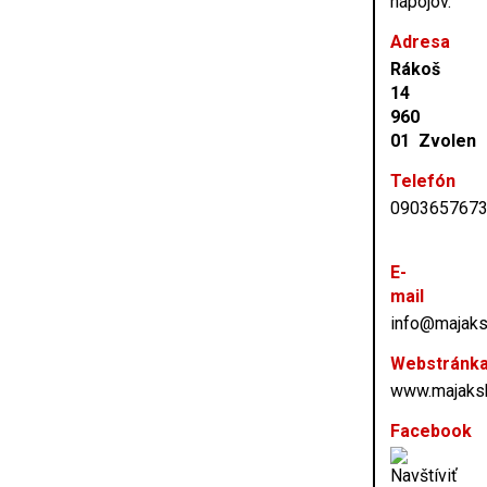
nápojov.
Adresa
Rákoš
14
960
01 Zvolen
Telefón
090365767
E-
mail
info@majaks
Webstránk
www.majaks
Facebook