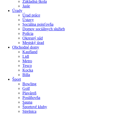
Základná škola
Jasle
Úrady
Úrad práce
Ústavy
Sociálna poisťovňa
Domov sociálnych služieb
Polícia
Okresný súd
Mestský úrad
Obchodné domy
Kaufland
Lidl
Metro
Tesco
Kocka
Billa
Šport
Bowling
Golf
Plaváreň
Posilňovňa
Sauna
Športové kluby
Strelnica