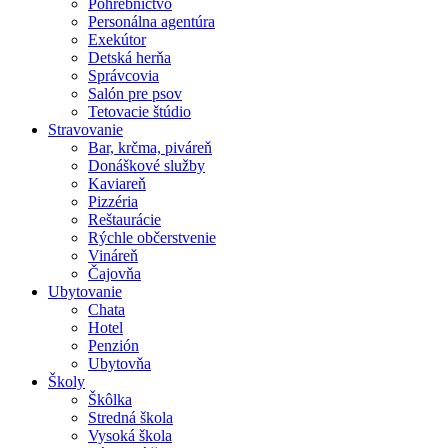
Pohrebníctvo
Personálna agentúra
Exekútor
Detská herňa
Správcovia
Salón pre psov
Tetovacie štúdio
Stravovanie
Bar, krčma, piváreň
Donáškové služby
Kaviareň
Pizzéria
Reštaurácie
Rýchle občerstvenie
Vináreň
Čajovňa
Ubytovanie
Chata
Hotel
Penzión
Ubytovňa
Školy
Škôlka
Stredná škola
Vysoká škola