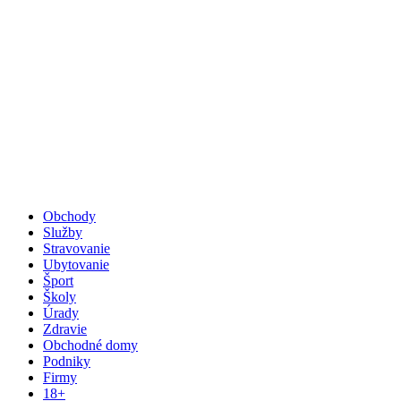
Obchody
Služby
Stravovanie
Ubytovanie
Šport
Školy
Úrady
Zdravie
Obchodné domy
Podniky
Firmy
18+