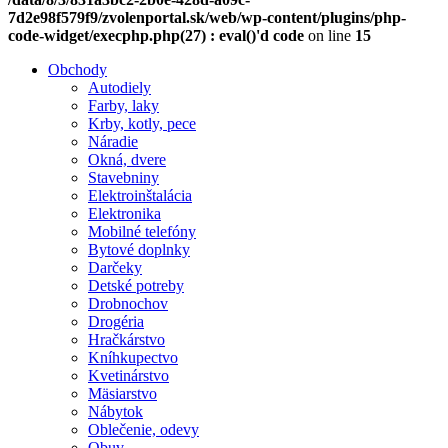
7d2e98f579f9/zvolenportal.sk/web/wp-content/plugins/php-
code-widget/execphp.php(27) : eval()'d code
on line
15
Obchody
Autodiely
Farby, laky
Krby, kotly, pece
Náradie
Okná, dvere
Stavebniny
Elektroinštalácia
Elektronika
Mobilné telefóny
Bytové doplnky
Darčeky
Detské potreby
Drobnochov
Drogéria
Hračkárstvo
Kníhkupectvo
Kvetinárstvo
Mäsiarstvo
Nábytok
Oblečenie, odevy
Obuv