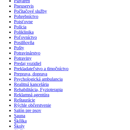
Plaváreň
Pneuservis
Počítačové služby
Pohrebníctvo
Poisťovne
Polícia
Poliklinika
Poľovníctvo
Posilňovňa
Pošty
Potravinárstvo
Potraviny
Predaj vozidiel
Prekladateľstvo a tlmočníctvo
Preprava, doprava
Psychologická ambulancia
Realitná kancelária
Rehabilitácia, Fyzioterapia
Reklamná agentúra
Reštaurácie
Rýchle občerstvenie
Salón pre psov
Sauna
Škôlka
Školy