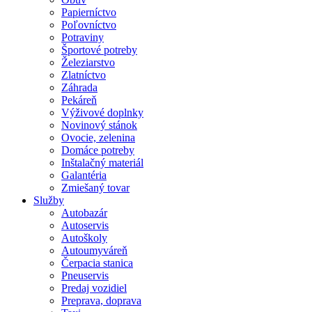
Papierníctvo
Poľovníctvo
Potraviny
Športové potreby
Železiarstvo
Zlatníctvo
Záhrada
Pekáreň
Výživové doplnky
Novinový stánok
Ovocie, zelenina
Domáce potreby
Inštalačný materiál
Galantéria
Zmiešaný tovar
Služby
Autobazár
Autoservis
Autoškoly
Autoumyváreň
Čerpacia stanica
Pneuservis
Predaj vozidiel
Preprava, doprava