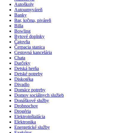
Autoškoly
Autoumyváreň
Banky
Bar, krčma, piváreň
Billa
Bowling
Bytové doplnky
Čajovňa
Čerpacia stanica
Cestovná kancelária
Chata
Darčeky
Detská herňa
Detské potreby
Diskotéka
Divadlo
Domáce potreby
Domov sociálnych služieb
Donáškové služby
Drobnochov
Drogéria
Elektroinštalácia
Elektronika
Energetické služby
Exekútor