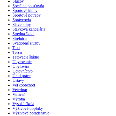
Služby
Sociálna poisťovňa
Športové kluby
Športové potreby
Správcovia
Stavebniny
Stávková kancelária
Stredná škola
Strelnica
Svadobné služby
Taxi
Tesco
Tetovacie štúdio
Ubytovanie
Ubytovňa
Účtovníctvo
Úrad práce
Ústavy
Veľkoobchod
Veterinár
Vináreň
Výroba
Vysoká škola
Výživové doplnky
Výživové poradenstvo