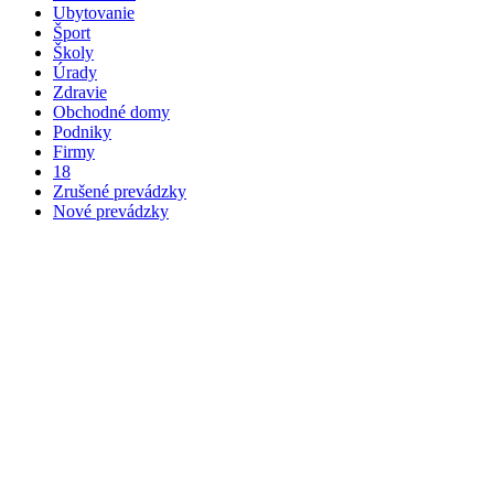
Ubytovanie
Šport
Školy
Úrady
Zdravie
Obchodné domy
Podniky
Firmy
18
Zrušené prevádzky
Nové prevádzky