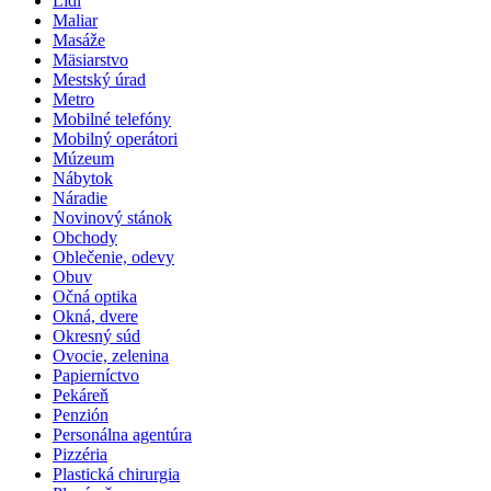
Lidl
Maliar
Masáže
Mäsiarstvo
Mestský úrad
Metro
Mobilné telefóny
Mobilný operátori
Múzeum
Nábytok
Náradie
Novinový stánok
Obchody
Oblečenie, odevy
Obuv
Očná optika
Okná, dvere
Okresný súd
Ovocie, zelenina
Papierníctvo
Pekáreň
Penzión
Personálna agentúra
Pizzéria
Plastická chirurgia