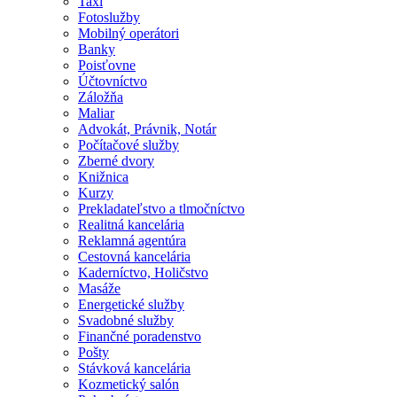
Taxi
Fotoslužby
Mobilný operátori
Banky
Poisťovne
Účtovníctvo
Záložňa
Maliar
Advokát, Právnik, Notár
Počítačové služby
Zberné dvory
Knižnica
Kurzy
Prekladateľstvo a tlmočníctvo
Realitná kancelária
Reklamná agentúra
Cestovná kancelária
Kaderníctvo, Holičstvo
Masáže
Energetické služby
Svadobné služby
Finančné poradenstvo
Pošty
Stávková kancelária
Kozmetický salón