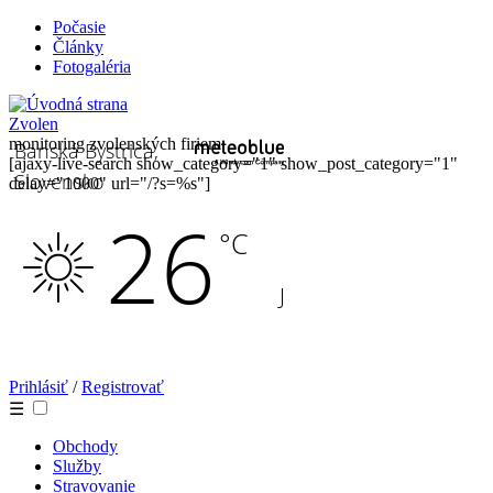
Počasie
Články
Fotogaléria
Zvolen
monitoring zvolenských firiem
[ajaxy-live-search show_category="1" show_post_category="1"
delay="1000" url="/?s=%s"]
Prihlásiť
/
Registrovať
☰
Obchody
Služby
Stravovanie