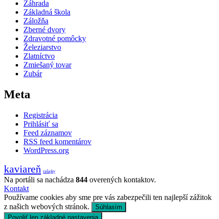
Záhrada
Základná škola
Záložňa
Zberné dvory
Zdravotné pomôcky
Železiarstvo
Zlatníctvo
Zmiešaný tovar
Zubár
Meta
Registrácia
Prihlásiť sa
Feed záznamov
RSS feed komentárov
WordPress.org
kaviareň
raňajky
Na portáli sa nachádza
844
overených kontaktov.
Kontakt
Používame cookies aby sme pre vás zabezpečili ten najlepší zážitok
z našich webových stránok.
Súhlasím
Povoliť len základné nastavenia