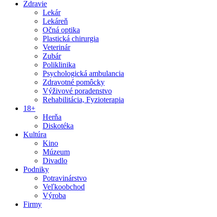
Zdravie
Lekár
Lekáreň
Očná optika
Plastická chirurgia
Veterinár
Zubár
Poliklinika
Psychologická ambulancia
Zdravotné pomôcky
Výživové poradenstvo
Rehabilitácia, Fyzioterapia
18+
Herňa
Diskotéka
Kultúra
Kino
Múzeum
Divadlo
Podniky
Potravinárstvo
Veľkoobchod
Výroba
Firmy