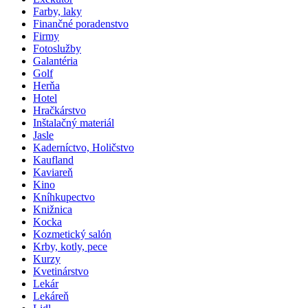
Farby, laky
Finančné poradenstvo
Firmy
Fotoslužby
Galantéria
Golf
Herňa
Hotel
Hračkárstvo
Inštalačný materiál
Jasle
Kaderníctvo, Holičstvo
Kaufland
Kaviareň
Kino
Kníhkupectvo
Knižnica
Kocka
Kozmetický salón
Krby, kotly, pece
Kurzy
Kvetinárstvo
Lekár
Lekáreň