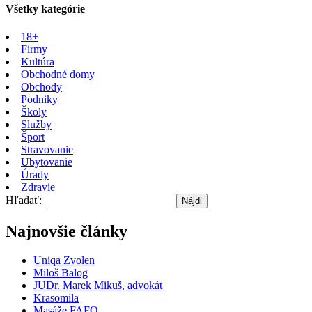
Všetky kategórie
18+
Firmy
Kultúra
Obchodné domy
Obchody
Podniky
Školy
Služby
Šport
Stravovanie
Ubytovanie
Úrady
Zdravie
Hľadať:
Najnovšie články
Uniqa Zvolen
Miloš Balog
JUDr. Marek Mikuš, advokát
Krasomila
Masáže FAFO