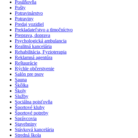
Posilňovňa
Pošty
Potravinárstvo
Potraviny
Predaj vozidiel
Prekladateľstvo a tlmočníctvo
Preprava, doprava
Psychologická ambulancia
Realitná kancelária
Rehabilitácia, Fyzioterapia
Reklamná agentúra
Reštaurácie
Rýchle občerstvenie
Salón pre psov
Sauna
Škôlka
Školy
Služby
Sociálna poisťovňa
Športové kluby
Športové potreby
Správcovia
Stavebniny
Stávková kancelária
Stredná škola