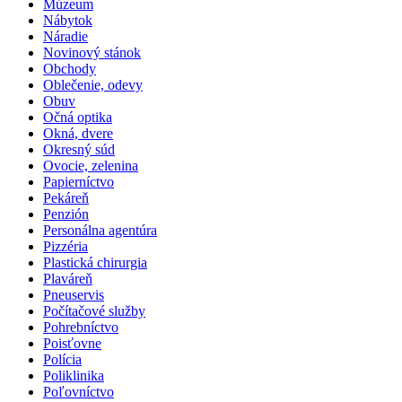
Múzeum
Nábytok
Náradie
Novinový stánok
Obchody
Oblečenie, odevy
Obuv
Očná optika
Okná, dvere
Okresný súd
Ovocie, zelenina
Papierníctvo
Pekáreň
Penzión
Personálna agentúra
Pizzéria
Plastická chirurgia
Plaváreň
Pneuservis
Počítačové služby
Pohrebníctvo
Poisťovne
Polícia
Poliklinika
Poľovníctvo