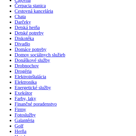
Čajovňa
Čerpacia stanica
Cestovná kancelária
Chata
Darčeky
Detská herňa
Detské potreby
Diskotéka
Divadlo
Domáce potreby
Domov sociálnych služieb
Donáškové služby
Drobnochov
Drogéria
Elektroinštalácia
Elektronika
Energetické služby
Exekútor
Farby, laky
Finančné poradenstvo
Firmy
Fotoslužby
Galantéria
Golf
Herňa