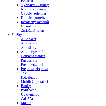
Pekáreň
Výživové doplnky
Novinový stánok
Ovocie, zelenina
Domáce potreby
Inštalačný materiál
Galantéria
Zmiešaný tovar
Služby
Autobazár
Autoservis
Autoškoly
Autoumyváreň
Čerpacia stanica
Pneuservis
Predaj vozidiel
Preprava, doprava
Taxi
Fotoslužby
Mobilný operátori
Banky
Poisťovne
Účtovníctvo
Záložňa
Maliar