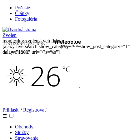
Počasie
Články
Fotogaléria
Zvolen
monitoring zvolenských firiem
[ajaxy-live-search show_category="1" show_post_category="1"
delay="1000" url="/?s=%s"]
Prihlásiť
/
Registrovať
☰
Obchody
Služby
Stravovanie