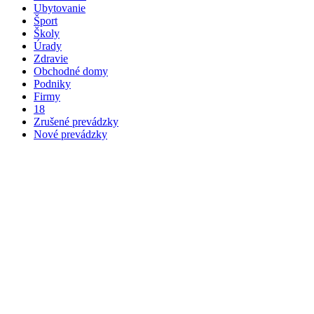
Ubytovanie
Šport
Školy
Úrady
Zdravie
Obchodné domy
Podniky
Firmy
18
Zrušené prevádzky
Nové prevádzky