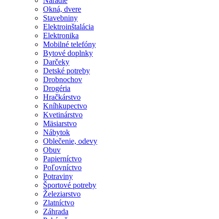
Náradie
Okná, dvere
Stavebniny
Elektroinštalácia
Elektronika
Mobilné telefóny
Bytové doplnky
Darčeky
Detské potreby
Drobnochov
Drogéria
Hračkárstvo
Kníhkupectvo
Kvetinárstvo
Mäsiarstvo
Nábytok
Oblečenie, odevy
Obuv
Papierníctvo
Poľovníctvo
Potraviny
Športové potreby
Železiarstvo
Zlatníctvo
Záhrada