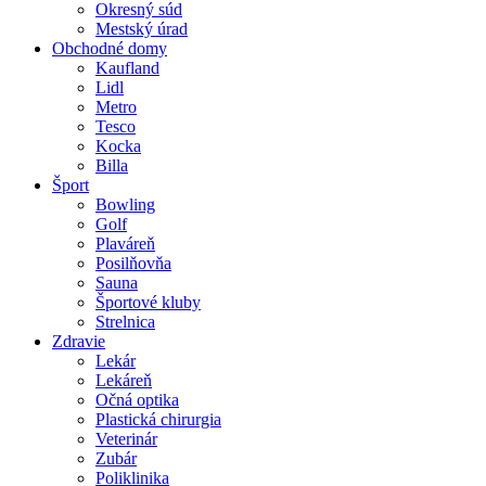
Okresný súd
Mestský úrad
Obchodné domy
Kaufland
Lidl
Metro
Tesco
Kocka
Billa
Šport
Bowling
Golf
Plaváreň
Posilňovňa
Sauna
Športové kluby
Strelnica
Zdravie
Lekár
Lekáreň
Očná optika
Plastická chirurgia
Veterinár
Zubár
Poliklinika