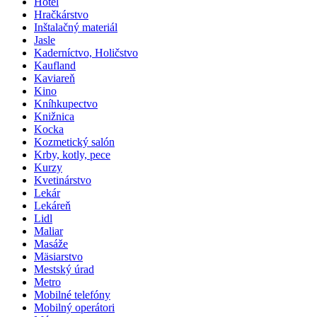
Hotel
Hračkárstvo
Inštalačný materiál
Jasle
Kaderníctvo, Holičstvo
Kaufland
Kaviareň
Kino
Kníhkupectvo
Knižnica
Kocka
Kozmetický salón
Krby, kotly, pece
Kurzy
Kvetinárstvo
Lekár
Lekáreň
Lidl
Maliar
Masáže
Mäsiarstvo
Mestský úrad
Metro
Mobilné telefóny
Mobilný operátori