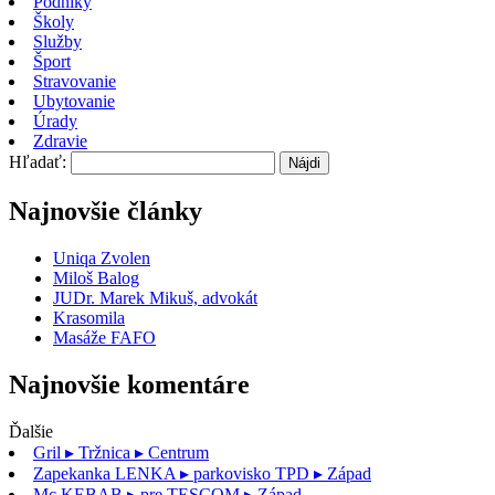
Podniky
Školy
Služby
Šport
Stravovanie
Ubytovanie
Úrady
Zdravie
Hľadať:
Najnovšie články
Uniqa Zvolen
Miloš Balog
JUDr. Marek Mikuš, advokát
Krasomila
Masáže FAFO
Najnovšie komentáre
Ďalšie
Gril
▸ Tržnica ▸ Centrum
Zapekanka LENKA
▸ parkovisko TPD ▸ Západ
Mc.KEBAB
▸ pre TESCOM ▸ Západ