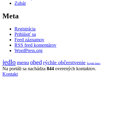
Zubár
Meta
Registrácia
Prihlásiť sa
Feed záznamov
RSS feed komentárov
WordPress.org
jedlo
obed
menu
rýchle občerstvenie
Ázijské bistro
Na portáli sa nachádza
844
overených kontaktov.
Kontakt