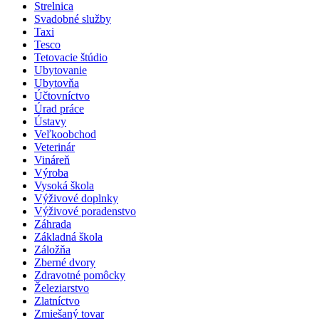
Strelnica
Svadobné služby
Taxi
Tesco
Tetovacie štúdio
Ubytovanie
Ubytovňa
Účtovníctvo
Úrad práce
Ústavy
Veľkoobchod
Veterinár
Vináreň
Výroba
Vysoká škola
Výživové doplnky
Výživové poradenstvo
Záhrada
Základná škola
Záložňa
Zberné dvory
Zdravotné pomôcky
Železiarstvo
Zlatníctvo
Zmiešaný tovar