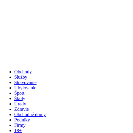
Obchody
Služby
Stravovanie
Ubytovanie
Šport
Školy
Úrady
Zdravie
Obchodné domy
Podniky
Firmy
18+