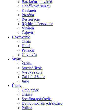
Bar, krčma, piváreň
Donáškové služby
Kaviareň
Pizzéria
Reštaurácie
Rýchle občerstvenie
Vináreň
Čajovňa
Ubytovanie
Chata
Hotel
Penzión
Ubytovňa
Školy
Škôlka
Stredná škola
Vysoká škola
Základná škola
Jasle
Úrady
Úrad práce
Ústavy
Sociálna poisťovňa
Domov sociálnych služieb
Polícia