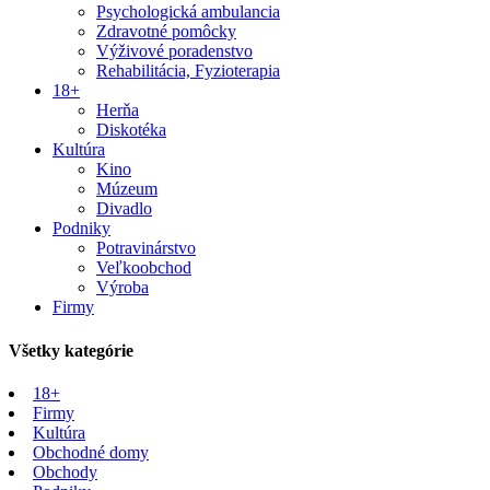
Psychologická ambulancia
Zdravotné pomôcky
Výživové poradenstvo
Rehabilitácia, Fyzioterapia
18+
Herňa
Diskotéka
Kultúra
Kino
Múzeum
Divadlo
Podniky
Potravinárstvo
Veľkoobchod
Výroba
Firmy
Všetky kategórie
18+
Firmy
Kultúra
Obchodné domy
Obchody