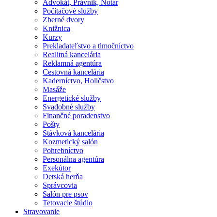
Advokát, Právnik, Notár
Počítačové služby
Zberné dvory
Knižnica
Kurzy
Prekladateľstvo a tlmočníctvo
Realitná kancelária
Reklamná agentúra
Cestovná kancelária
Kaderníctvo, Holičstvo
Masáže
Energetické služby
Svadobné služby
Finančné poradenstvo
Pošty
Stávková kancelária
Kozmetický salón
Pohrebníctvo
Personálna agentúra
Exekútor
Detská herňa
Správcovia
Salón pre psov
Tetovacie štúdio
Stravovanie