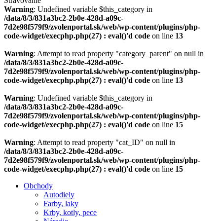
Stravovanie
Warning
: Undefined variable $this_category in
/data/8/3/831a3bc2-2b0e-428d-a09c-
7d2e98f579f9/zvolenportal.sk/web/wp-content/plugins/php-
code-widget/execphp.php(27) : eval()'d code
on line
13
Warning
: Attempt to read property "category_parent" on null in
/data/8/3/831a3bc2-2b0e-428d-a09c-
7d2e98f579f9/zvolenportal.sk/web/wp-content/plugins/php-
code-widget/execphp.php(27) : eval()'d code
on line
13
Warning
: Undefined variable $this_category in
/data/8/3/831a3bc2-2b0e-428d-a09c-
7d2e98f579f9/zvolenportal.sk/web/wp-content/plugins/php-
code-widget/execphp.php(27) : eval()'d code
on line
15
Warning
: Attempt to read property "cat_ID" on null in
/data/8/3/831a3bc2-2b0e-428d-a09c-
7d2e98f579f9/zvolenportal.sk/web/wp-content/plugins/php-
code-widget/execphp.php(27) : eval()'d code
on line
15
Obchody
Autodiely
Farby, laky
Krby, kotly, pece