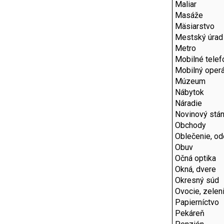
Maliar
Masáže
Mäsiarstvo
Mestský úrad
Metro
Mobilné telef
Mobilný operá
Múzeum
Nábytok
Náradie
Novinový stá
Obchody
Oblečenie, o
Obuv
Očná optika
Okná, dvere
Okresný súd
Ovocie, zelen
Papierníctvo
Pekáreň