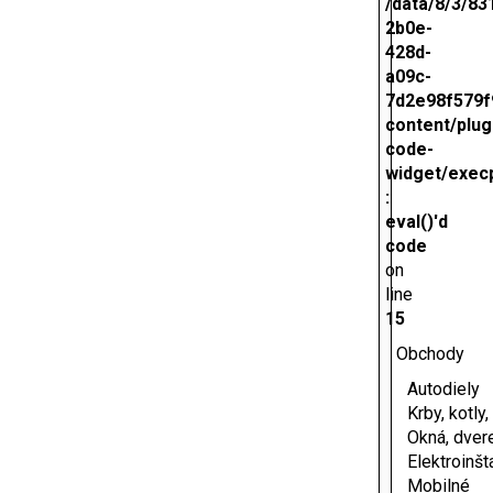
/data/8/3/83
2b0e-
428d-
a09c-
7d2e98f579f
content/plug
code-
widget/exec
:
eval()'d
code
on
line
15
Obchody
Autodiely
Krby, kotly
Okná, dver
Elektroinšt
Mobilné