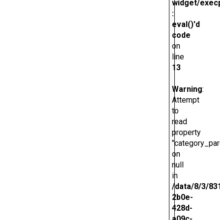
widget/exec
:
eval()'d
code
on
line
13
Warning
:
Attempt
to
read
property
"category_par
on
null
in
/data/8/3/83
2b0e-
428d-
a09c-