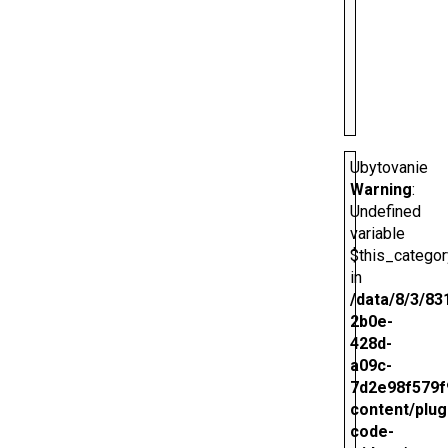
Ubytovanie
Warning
:
Undefined
variable
$this_categor
in
/data/8/3/83
2b0e-
428d-
a09c-
7d2e98f579f
content/plug
code-