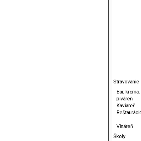
Stravovanie
Bar, krčma,
piváreň
Kaviareň
Reštauráci
Vináreň
Školy