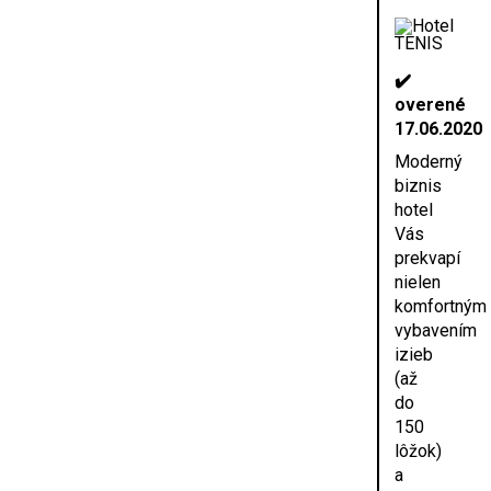
✔️
overené
17.06.2020
Moderný
biznis
hotel
Vás
prekvapí
nielen
komfortným
vybavením
izieb
(až
do
150
lôžok)
a