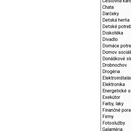
Cestovná kanc
Chata
Darčeky
Detská herňa
Detské potre
Diskotéka
Divadlo
Domáce potr
Domov sociál
Donáškové sl
Drobnochov
Drogéria
Elektroinštalá
Elektronika
Energetické s
Exekútor
Farby, laky
Finančné por
Firmy
Fotoslužby
Galantéria