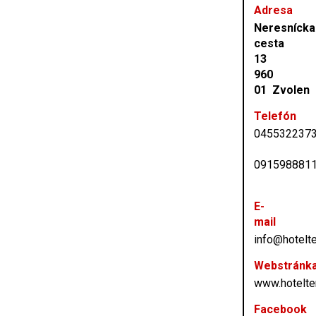
Adresa
Neresnícka
cesta
13
960
01 Zvolen
Telefón
045532237
091598881
E-
mail
info@hotelte
Webstránk
www.hotelte
Facebook