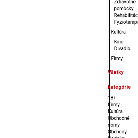
Zdravotné
pomôcky
Rehabilitác
Fyzioterap
Kultúra
Kino
Divadlo
Firmy
Všetky
kategórie
18+
Firmy
Kultúra
Obchodné
domy
Obchody