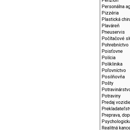
Penzión
Personálna a
Pizzéria
Plastická chir
Plaváreň
Pneuservis
Počítačové s
Pohrebníctvo
Poisťovne
Polícia
Poliklinika
Poľovníctvo
Posilňovňa
Pošty
Potravinárstv
Potraviny
Predaj vozidi
Prekladateľst
Preprava, dop
Psychologick
Realitná kance