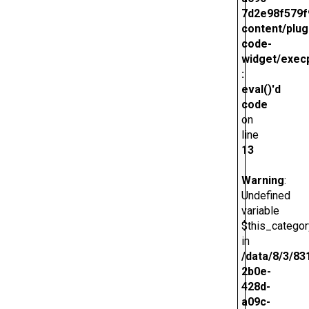
7d2e98f579f
content/plug
code-
widget/exec
:
eval()'d
code
on
line
13
Warning
:
Undefined
variable
$this_categor
in
/data/8/3/83
2b0e-
428d-
a09c-