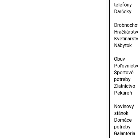
telefóny
Darčeky
Drobnocho
Hračkárstv
Kvetinárst
Nábytok
Obuv
Poľovníctv
Športové
potreby
Zlatníctvo
Pekáreň
Novinový
stánok
Domáce
potreby
Galantéria