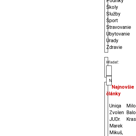
Podniky
Školy
Služby
Šport
Stravovanie
Ubytovanie
Úrady
Zdravie
Hľadať:
Najnovšie
články
Uniqa
Milo
Zvolen
Bal
JUDr.
Kras
Marek
Mikuš,