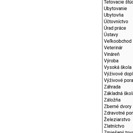
Tetovacie štú
Ubytovanie
Ubytovňa
Účtovníctvo
Úrad práce
Ústavy
Veľkoobchod
Veterinár
Vináreň
Výroba
Vysoká škola
Výživové dop
Výživové por
Záhrada
Základná škol
Záložňa
Zberné dvory
Zdravotné p
Železiarstvo
Zlatníctvo
Zmiešaný tov