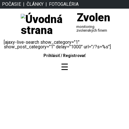
POČASIE
ČLÁNKY
FOTOGALÉRIA
Zvolen
monitoring
zvolenských firiem
[ajaxy-live-search show_category="1"
show_post_category="1" delay="1000" url="/?s=%s"]
Prihlásiť
/
Registrovať
☰