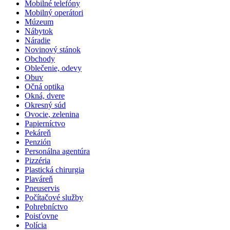
Mobilné telefóny
Mobilný operátori
Múzeum
Nábytok
Náradie
Novinový stánok
Obchody
Oblečenie, odevy
Obuv
Očná optika
Okná, dvere
Okresný súd
Ovocie, zelenina
Papierníctvo
Pekáreň
Penzión
Personálna agentúra
Pizzéria
Plastická chirurgia
Plaváreň
Pneuservis
Počítačové služby
Pohrebníctvo
Poisťovne
Polícia