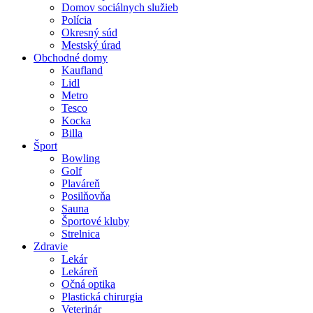
Domov sociálnych služieb
Polícia
Okresný súd
Mestský úrad
Obchodné domy
Kaufland
Lidl
Metro
Tesco
Kocka
Billa
Šport
Bowling
Golf
Plaváreň
Posilňovňa
Sauna
Športové kluby
Strelnica
Zdravie
Lekár
Lekáreň
Očná optika
Plastická chirurgia
Veterinár