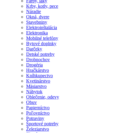
Farby, laky
Krby, kotly, pece
Náradie
Okná, dvere
Stavebniny
Elektroinštalácia
Elektronika
Mobilné telefóny
Bytové doplnky
Darčeky
Detské potreby
Drobnochov
Drogéria
Hračkárstvo
Kníhkupectvo
Kvetinárstvo
Mäsiarstvo
Nábytok
Oblečenie, odevy
Obuv
Papierníctvo
Poľovníctvo
Potraviny
Športové potreby
Železiarstvo