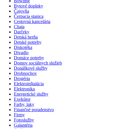
Bowling
Bytové doplnky
Čajovňa
Čerpacia stanica
Cestovná kancelária
Chata
Darčeky
Detská herňa
Detské potreby
Diskotéka
Divadlo
Domáce potreby
Domov sociálnych služieb
Donáškové služby
Drobnochov
Drogéria
Elektroinštalácia
Elektronika
Energetické služby
Exekútor
Farby, laky
Finančné poradenstvo
Firmy
Fotoslužby
Galantéria