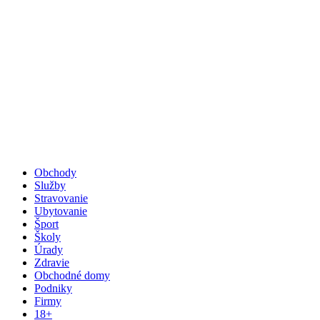
Obchody
Služby
Stravovanie
Ubytovanie
Šport
Školy
Úrady
Zdravie
Obchodné domy
Podniky
Firmy
18+