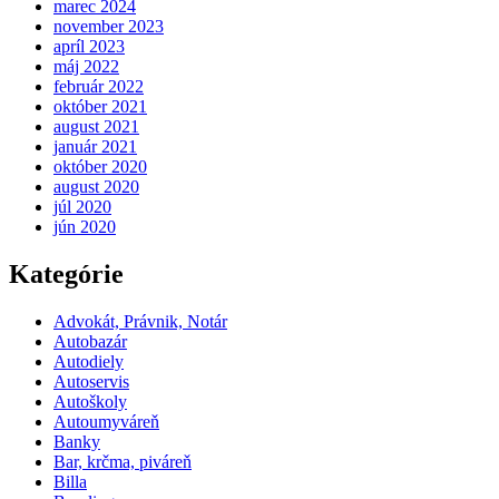
marec 2024
november 2023
apríl 2023
máj 2022
február 2022
október 2021
august 2021
január 2021
október 2020
august 2020
júl 2020
jún 2020
Kategórie
Advokát, Právnik, Notár
Autobazár
Autodiely
Autoservis
Autoškoly
Autoumyváreň
Banky
Bar, krčma, piváreň
Billa