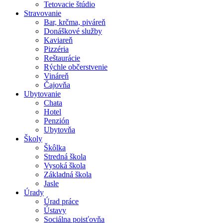
Tetovacie štúdio
Stravovanie
Bar, krčma, piváreň
Donáškové služby
Kaviareň
Pizzéria
Reštaurácie
Rýchle občerstvenie
Vináreň
Čajovňa
Ubytovanie
Chata
Hotel
Penzión
Ubytovňa
Školy
Škôlka
Stredná škola
Vysoká škola
Základná škola
Jasle
Úrady
Úrad práce
Ústavy
Sociálna poisťovňa