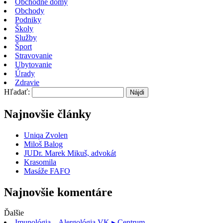
Obchodné domy
Obchody
Podniky
Školy
Služby
Šport
Stravovanie
Ubytovanie
Úrady
Zdravie
Hľadať:
Najnovšie články
Uniqa Zvolen
Miloš Balog
JUDr. Marek Mikuš, advokát
Krasomila
Masáže FAFO
Najnovšie komentáre
Ďalšie
Imunológia – Alergológia VK
▸ Centrum