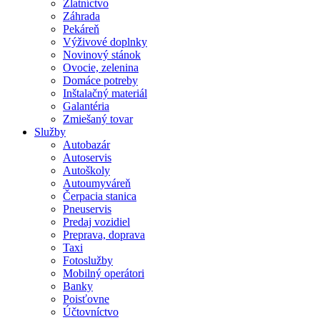
Zlatníctvo
Záhrada
Pekáreň
Výživové doplnky
Novinový stánok
Ovocie, zelenina
Domáce potreby
Inštalačný materiál
Galantéria
Zmiešaný tovar
Služby
Autobazár
Autoservis
Autoškoly
Autoumyváreň
Čerpacia stanica
Pneuservis
Predaj vozidiel
Preprava, doprava
Taxi
Fotoslužby
Mobilný operátori
Banky
Poisťovne
Účtovníctvo