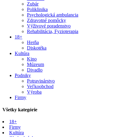
Zubár
Poliklinika
Psychologická ambulancia
Zdravotné pomôcky
Výživové poradenstvo
Rehabilitácia, Fyzioterapia
18+
Herňa
Diskotéka
Kultúra
Kino
Múzeum
Divadlo
Podniky
Potravinárstvo
Veľkoobchod
Výroba
Firmy
Všetky kategórie
18+
Firmy
Kultúra