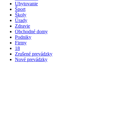
Ubytovanie
Šport
Školy
Úrady
Zdravie
Obchodné domy
Podniky
Firmy
18
Zrušené prevádzky
Nové prevádzky