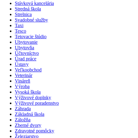
Stávková kancelária
Stredná škola
Strelnica
Svadobné služby
Taxi
Tesco
Tetovacie štúdio
Ubytovanie
Ubytovňa
Účtovníctvo
Úrad práce
Ústavy
Veľkoobchod
Veterinár
Vináreň
Výroba
Vysoká škola
Výživové doplnky
Výživové poradenstvo
Záhrada
Základná škola
Záložňa
Zberné dvory
Zdravotné pomôcky
Železiarstvo