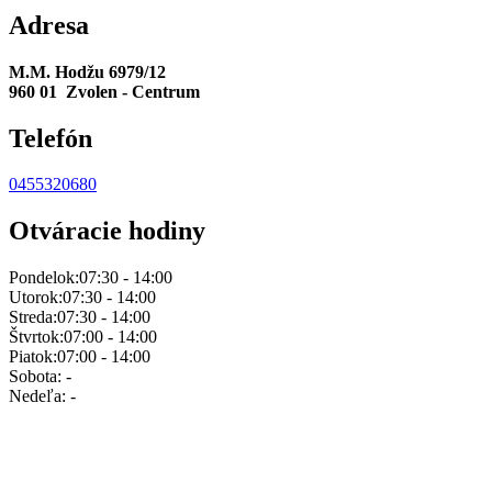
Adresa
M.M. Hodžu 6979/12
960 01 Zvolen - Centrum
Telefón
0455320680
Otváracie hodiny
Pondelok:
07:30 - 14:00
Utorok:
07:30 - 14:00
Streda:
07:30 - 14:00
Štvrtok:
07:00 - 14:00
Piatok:
07:00 - 14:00
Sobota:
-
Nedeľa:
-