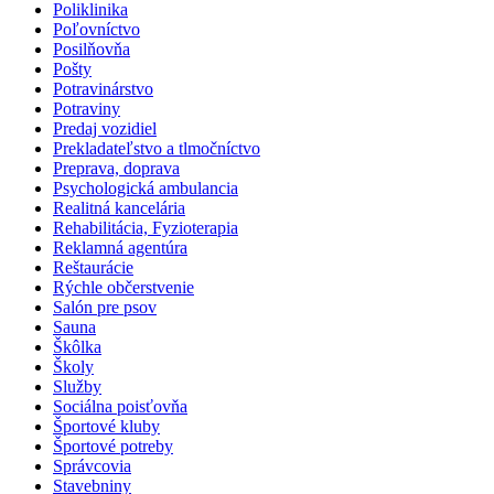
Poliklinika
Poľovníctvo
Posilňovňa
Pošty
Potravinárstvo
Potraviny
Predaj vozidiel
Prekladateľstvo a tlmočníctvo
Preprava, doprava
Psychologická ambulancia
Realitná kancelária
Rehabilitácia, Fyzioterapia
Reklamná agentúra
Reštaurácie
Rýchle občerstvenie
Salón pre psov
Sauna
Škôlka
Školy
Služby
Sociálna poisťovňa
Športové kluby
Športové potreby
Správcovia
Stavebniny