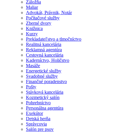
Záložňa
Maliar
Advokát, Právnik, Notár
Počítačové služby
Zberné dvory
Knižnica
Kurzy
Prekladateľstvo a tlmočníctvo
Realitná kancelária
Reklamná agentúra
Cestovná kancelária
Kaderníctvo, Holičstvo
Masáže
Energetické služby
Svadobné služby
Finančné poradenstvo
Pošty
Stávková kancelária
Kozmetický salón
Pohrebníctvo
Personálna agentúra
Exekútor
Detská herňa
Správcovia
Salón pre psov