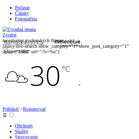
Počasie
Články
Fotogaléria
Zvolen
monitoring zvolenských firiem
[ajaxy-live-search show_category="1" show_post_category="1"
delay="1000" url="/?s=%s"]
Prihlásiť
/
Registrovať
☰
Obchody
Služby
Stravovanie