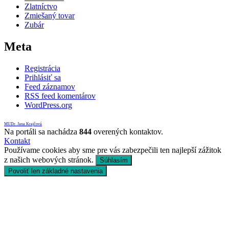
Zlatníctvo
Zmiešaný tovar
Zubár
Meta
Registrácia
Prihlásiť sa
Feed záznamov
RSS feed komentárov
WordPress.org
MUDr. Jana Krajčová
Na portáli sa nachádza
844
overených kontaktov.
Kontakt
Používame cookies aby sme pre vás zabezpečili ten najlepší zážitok
z našich webových stránok.
Súhlasím
Povoliť len základné nastavenia