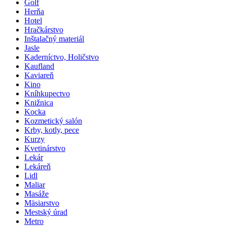
Golf
Herňa
Hotel
Hračkárstvo
Inštalačný materiál
Jasle
Kaderníctvo, Holičstvo
Kaufland
Kaviareň
Kino
Kníhkupectvo
Knižnica
Kocka
Kozmetický salón
Krby, kotly, pece
Kurzy
Kvetinárstvo
Lekár
Lekáreň
Lidl
Maliar
Masáže
Mäsiarstvo
Mestský úrad
Metro