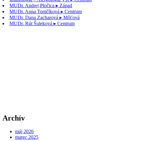
MUDr. Andrej Pločica
▸ Západ
MUDr. Anna Tomčíková
▸ Centrum
MUDr. Dana Zacharová
▸ Môťová
MUDr. Rút Šuleková
▸ Centrum
Archív
máj 2026
marec 2025