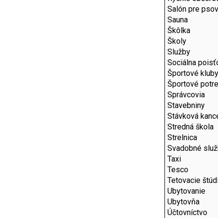
Salón pre pso
Sauna
Škôlka
Školy
Služby
Sociálna pois
Športové klub
Športové potr
Správcovia
Stavebniny
Stávková kance
Stredná škola
Strelnica
Svadobné služ
Taxi
Tesco
Tetovacie štúd
Ubytovanie
Ubytovňa
Účtovníctvo