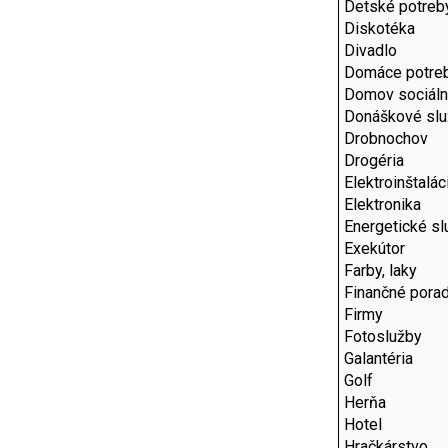
Detské potreb
Diskotéka
Divadlo
Domáce potre
Domov sociáln
Donáškové slu
Drobnochov
Drogéria
Elektroinštalác
Elektronika
Energetické sl
Exekútor
Farby, laky
Finančné pora
Firmy
Fotoslužby
Galantéria
Golf
Herňa
Hotel
Hračkárstvo