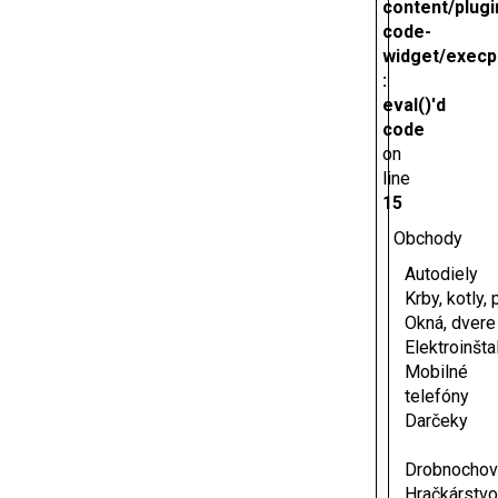
content/plugi
code-
widget/execp
:
eval()'d
code
on
line
15
Obchody
Autodiely
Krby, kotly,
Okná, dvere
Elektroinšta
Mobilné
telefóny
Darčeky
Drobnochov
Hračkárstvo