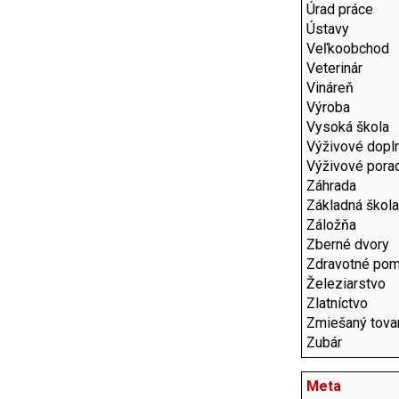
Úrad práce
Ústavy
Veľkoobchod
Veterinár
Vináreň
Výroba
Vysoká škola
Výživové dopl
Výživové pora
Záhrada
Základná škola
Záložňa
Zberné dvory
Zdravotné po
Železiarstvo
Zlatníctvo
Zmiešaný tova
Zubár
Meta