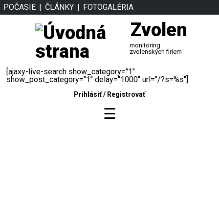
POČASIE
ČLÁNKY
FOTOGALÉRIA
Zvolen
monitoring
zvolenských firiem
[ajaxy-live-search show_category="1"
show_post_category="1" delay="1000" url="/?s=%s"]
Prihlásiť
/
Registrovať
☰