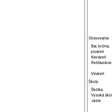
Stravovanie
Bar, krčma,
piváreň
Kaviareň
Reštaurácie
Vináreň
Školy
Škôlka
Vysoká ško
Jasle