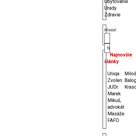
Ubytovanie
Úrady
Zdravie
Hľadať:
Najnovšie
články
Uniqa
Milo
Zvolen
Balo
JUDr.
Kras
Marek
Mikuš,
advokát
Masáže
FAFO