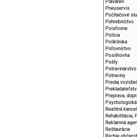
Plaváreň
Pneuservis
Počítačové sl
Pohrebníctvo
Poisťovne
Polícia
Poliklinika
Poľovníctvo
Posilňovňa
Pošty
Potravinárstvo
Potraviny
Predaj vozidie
Prekladateľstv
Preprava, dopr
Psychologická
Realitná kancel
Rehabilitácia, 
Reklamná agen
Reštaurácie
Rýchle občers