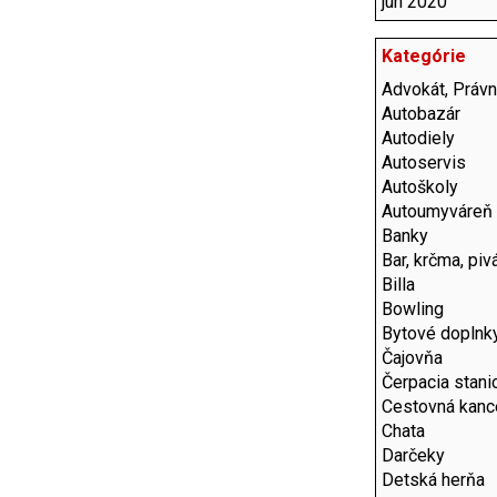
jún 2020
Kategórie
Advokát, Právn
Autobazár
Autodiely
Autoservis
Autoškoly
Autoumyváreň
Banky
Bar, krčma, piv
Billa
Bowling
Bytové doplnk
Čajovňa
Čerpacia stani
Cestovná kance
Chata
Darčeky
Detská herňa