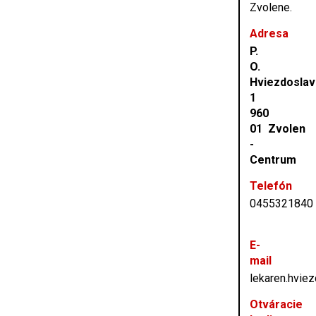
Zvolene.
Adresa
P.
O.
Hviezdoslav
1
960
01 Zvolen
-
Centrum
Telefón
0455321840
E-
mail
lekaren.hvie
Otváracie