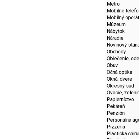
Metro
Mobilné telef
Mobilný operát
Múzeum
Nábytok
Náradie
Novinový stán
Obchody
Oblečenie, od
Obuv
Očná optika
Okná, dvere
Okresný súd
Ovocie, zeleni
Papierníctvo
Pekáreň
Penzión
Personálna ag
Pizzéria
Plastická chiru