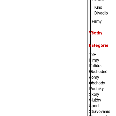
Kino
Divadlo
Firmy
Všetky
kategórie
18+
Firmy
Kultúra
Obchodné
domy
Obchody
Podniky
Školy
Služby
Šport
Stravovanie