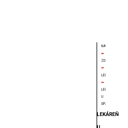
NAVIGÁCIA
➥
ZDRAVIE
➥
LEKÁREŇ
➥
LEKÁREŇ
U
SPASITEĽA
LEKÁREŇ
U