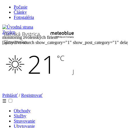
Počasie
Články
Fotogaléria
Zvolen
monitoring zvolenských firiem
[ajaxy-live-search show_category="1" show_post_category="1" del
Prihlásiť
/
Registrovať
☰
Obchody
Služby
Stravovanie
Ubytovanie