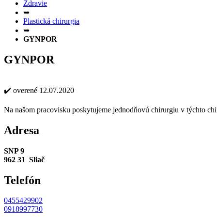
Zdravie
➥
Plastická chirurgia
➥
GYNPOR
GYNPOR
✔️ overené 12.07.2020
Na našom pracovisku poskytujeme jednodňovú chirurgiu v týchto chirur
Adresa
SNP 9
962 31 Sliač
Telefón
0455429902
0918997730