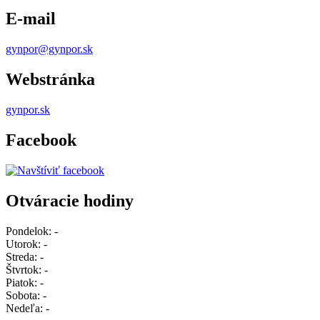
E-mail
gynpor@gynpor.sk
Webstránka
gynpor.sk
Facebook
Otváracie hodiny
Pondelok:
-
Utorok:
-
Streda:
-
Štvrtok:
-
Piatok:
-
Sobota:
-
Nedeľa:
-