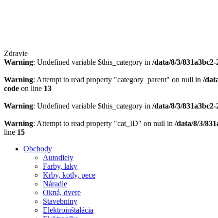
Zdravie
Warning
: Undefined variable $this_category in
/data/8/3/831a3bc2-
Warning
: Attempt to read property "category_parent" on null in
/dat
code
on line
13
Warning
: Undefined variable $this_category in
/data/8/3/831a3bc2-
Warning
: Attempt to read property "cat_ID" on null in
/data/8/3/83
line
15
Obchody
Autodiely
Farby, laky
Krby, kotly, pece
Náradie
Okná, dvere
Stavebniny
Elektroinštalácia