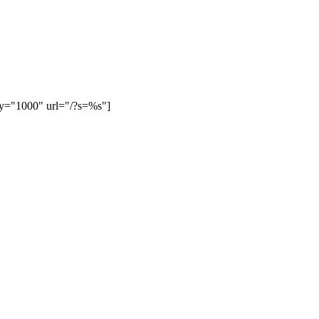
ay="1000" url="/?s=%s"]