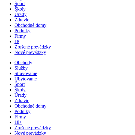
Šport
Školy
Úrady
Zdravie
Obchodné domy
Podniky
Firmy
18
Zrušené prevádzky
Nové prevádzky
Obchody
Služby
Stravovanie
Ubytovanie
Šport
Školy
Úrady
Zdravie
Obchodné domy
Podniky
Firmy
18+
Zrušené prevádzky
Nové prevádzky