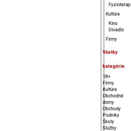
Fyzioterap
Kultúra
Kino
Divadlo
Firmy
Všetky
kategórie
18+
Firmy
Kultúra
Obchodné
domy
Obchody
Podniky
Školy
Služby