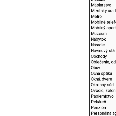
Mäsiarstvo
Mestský úrad
Metro
Mobilné telef
Mobilný operá
Múzeum
Nábytok
Náradie
Novinový stá
Obchody
Oblečenie, o
Obuv
Očná optika
Okná, dvere
Okresný súd
Ovocie, zelen
Papierníctvo
Pekáreň
Penzión
Personálna a