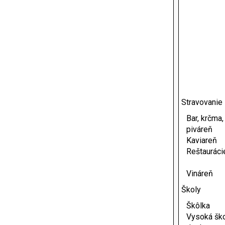
Stravovanie
Bar, krčma,
piváreň
Kaviareň
Reštauráci
Vináreň
Školy
Škôlka
Vysoká šk