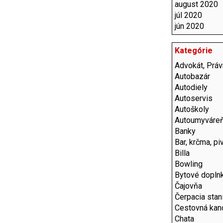
august 2020
júl 2020
jún 2020
Kategórie
Advokát, Práv
Autobazár
Autodiely
Autoservis
Autoškoly
Autoumyváre
Banky
Bar, krčma, pi
Billa
Bowling
Bytové dopln
Čajovňa
Čerpacia stan
Cestovná kanc
Chata