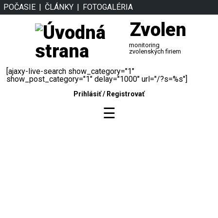
POČASIE
ČLÁNKY
FOTOGALÉRIA
Zvolen
monitoring
zvolenských firiem
[ajaxy-live-search show_category="1"
show_post_category="1" delay="1000" url="/?s=%s"]
Prihlásiť
/
Registrovať
☰