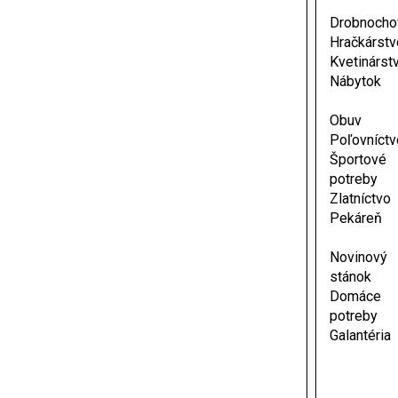
Drobnocho
Hračkárstv
Kvetinárst
Nábytok
Obuv
Poľovníctv
Športové
potreby
Zlatníctvo
Pekáreň
Novinový
stánok
Domáce
potreby
Galantéria