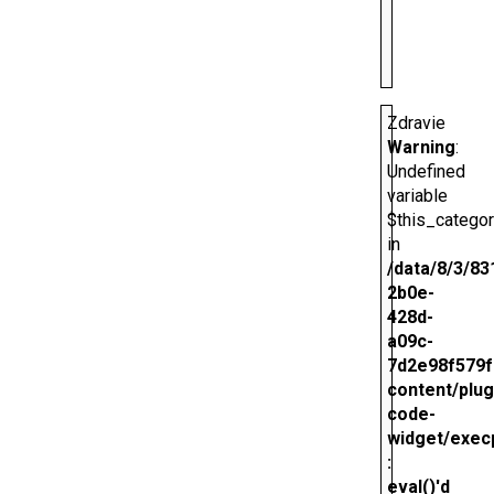
Zdravie
Warning
:
Undefined
variable
$this_catego
in
/data/8/3/83
2b0e-
428d-
a09c-
7d2e98f579f
content/plug
code-
widget/exec
:
eval()'d