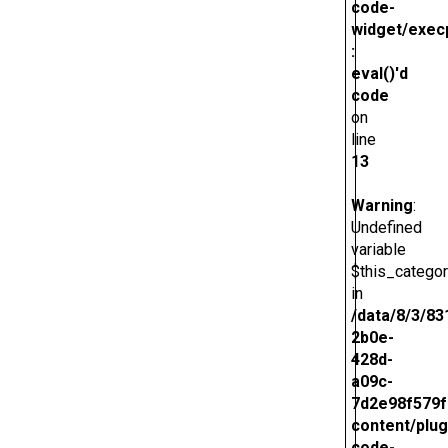
code-
widget/exec
:
eval()'d
code
on
line
13
Warning
:
Undefined
variable
$this_catego
in
/data/8/3/83
2b0e-
428d-
a09c-
7d2e98f579f
content/plug
code-