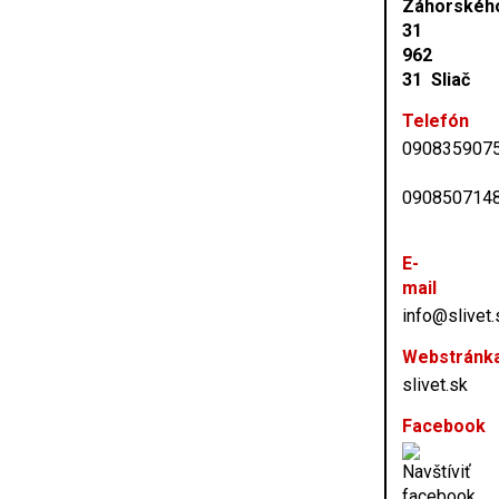
Záhorskéh
31
962
31 Sliač
Telefón
090835907
090850714
E-
mail
info@slivet.
Webstránk
slivet.sk
Facebook