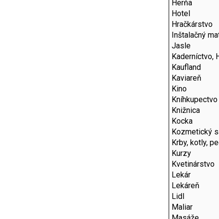
Herňa
Hotel
Hračkárstvo
Inštalačný mat
Jasle
Kaderníctvo, 
Kaufland
Kaviareň
Kino
Kníhkupectvo
Knižnica
Kocka
Kozmetický s
Krby, kotly, p
Kurzy
Kvetinárstvo
Lekár
Lekáreň
Lidl
Maliar
Masáže