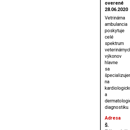
overené
28.06.2020
Vetrinárna
ambulancia
poskytuje
celé
spektrum
veterinárnyc
výkonov
hlavne
sa
špecializuj
na
kardiologick
a
dermatologi
diagnostiku.
Adresa
Š.