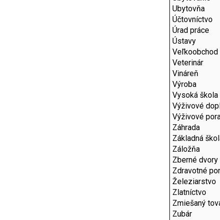
Ubytovňa
Účtovníctvo
Úrad práce
Ústavy
Veľkoobchod
Veterinár
Vináreň
Výroba
Vysoká škola
Výživové dop
Výživové por
Záhrada
Základná škol
Záložňa
Zberné dvory
Zdravotné p
Železiarstvo
Zlatníctvo
Zmiešaný tov
Zubár