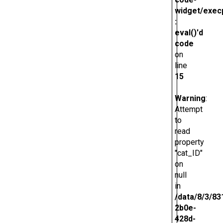
widget/exec
:
eval()'d
code
on
line
15
Warning
:
Attempt
to
read
property
"cat_ID"
on
null
in
/data/8/3/83
2b0e-
428d-