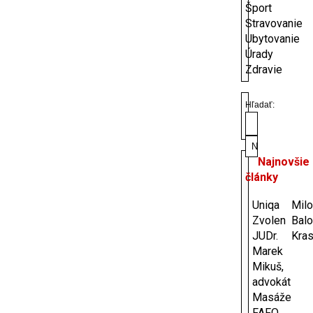
Šport
Stravovanie
Ubytovanie
Úrady
Zdravie
Hľadať:
Najnovšie
články
Uniqa
Milo
Zvolen
Bal
JUDr.
Kras
Marek
Mikuš,
advokát
Masáže
FAFO