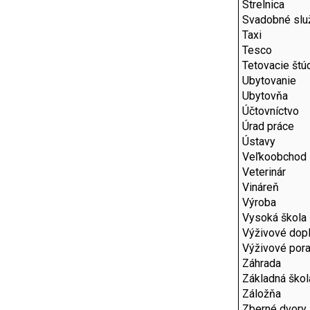
Strelnica
Svadobné slu
Taxi
Tesco
Tetovacie štú
Ubytovanie
Ubytovňa
Účtovníctvo
Úrad práce
Ústavy
Veľkoobchod
Veterinár
Vináreň
Výroba
Vysoká škola
Výživové dop
Výživové por
Záhrada
Základná škol
Záložňa
Zberné dvory