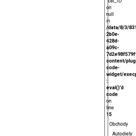
"cat_ID"
on
null
in
/data/8/3/83
2b0e-
428d-
a09c-
7d2e98f579f
content/plug
code-
widget/exec
:
eval()'d
code
on
line
15
Obchody
Autodiely