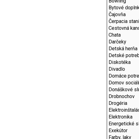
Bowling
Bytové dopln
Čajovňa
Čerpacia stan
Cestovná kanc
Chata
Darčeky
Detská herňa
Detské potre
Diskotéka
Divadlo
Domáce potr
Domov sociál
Donáškové sl
Drobnochov
Drogéria
Elektroinštalá
Elektronika
Energetické s
Exekútor
Farby, laky