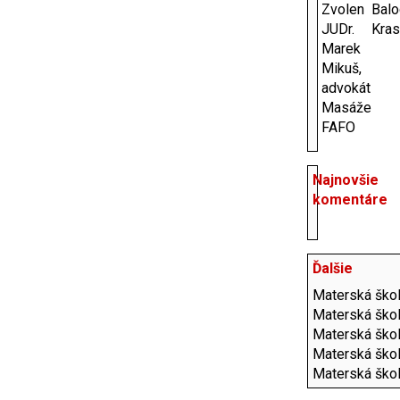
Zvolen
Balo
JUDr.
Kras
Marek
Mikuš,
advokát
Masáže
FAFO
Najnovšie
komentáre
Ďalšie
Materská ško
Materská škol
Materská škol
Materská ško
Materská ško