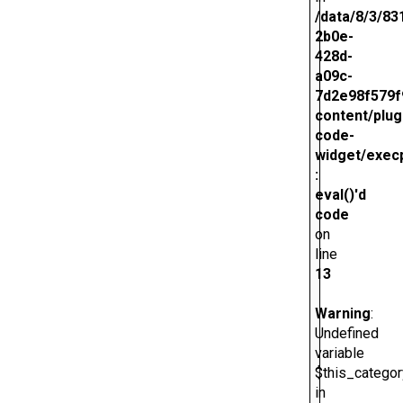
/data/8/3/83
2b0e-
428d-
a09c-
7d2e98f579f
content/plug
code-
widget/exec
:
eval()'d
code
on
line
13
Warning
:
Undefined
variable
$this_categor
in