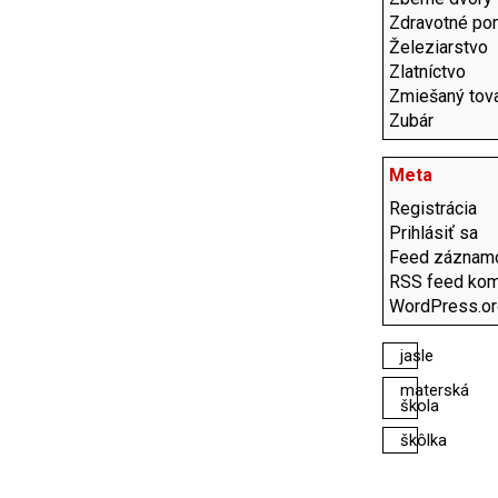
Zdravotné po
Železiarstvo
Zlatníctvo
Zmiešaný tov
Zubár
Meta
Registrácia
Prihlásiť sa
Feed záznam
RSS feed kom
WordPress.or
jasle
materská
škola
škôlka