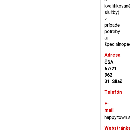
kvalifikovan
služby(
v
prípade
potreby
aj
špeciálnope
Adresa
ČSA
67/21
962
31 Sliač
Telefón
E-
mail
happy.town
Webstránk