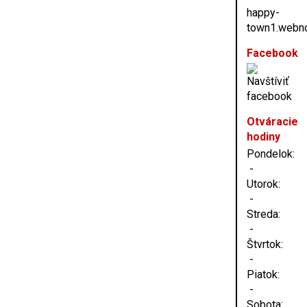
happy-
town1.webn
Facebook
Otváracie
hodiny
Pondelok:
-
Utorok:
-
Streda:
-
Štvrtok:
-
Piatok:
-
Sobota: