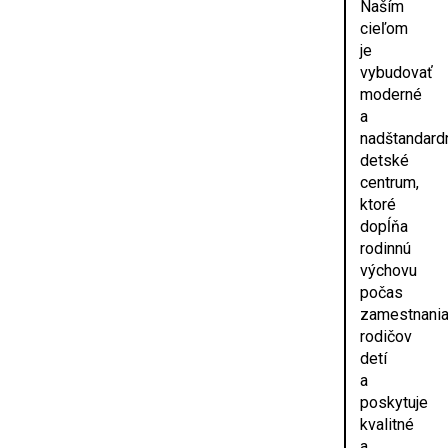
Naším
cieľom
je
vybudovať
moderné
a
nadštandard
detské
centrum,
ktoré
dopĺňa
rodinnú
výchovu
počas
zamestnani
rodičov
detí
a
poskytuje
kvalitné
a