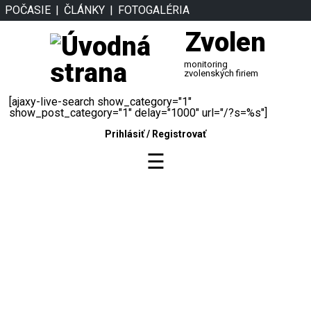
POČASIE
ČLÁNKY
FOTOGALÉRIA
Zvolen
monitoring
zvolenských firiem
[ajaxy-live-search show_category="1"
show_post_category="1" delay="1000" url="/?s=%s"]
Prihlásiť
/
Registrovať
☰