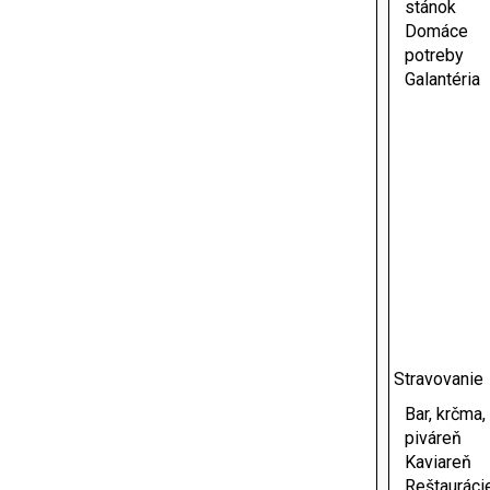
stánok
Domáce
potreby
Galantéria
Stravovanie
Bar, krčma,
piváreň
Kaviareň
Reštauráci