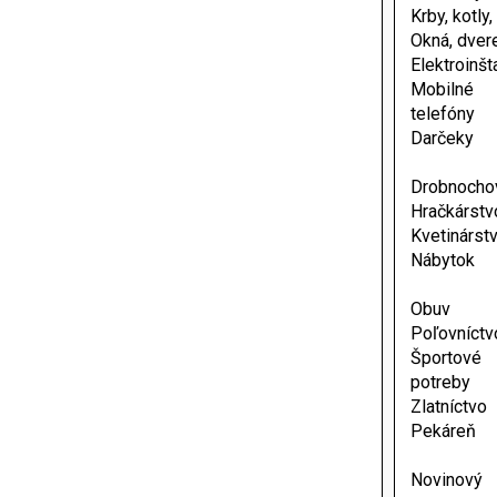
Krby, kotly
Okná, dver
Elektroinšt
Mobilné
telefóny
Darčeky
Drobnocho
Hračkárstv
Kvetinárst
Nábytok
Obuv
Poľovníctv
Športové
potreby
Zlatníctvo
Pekáreň
Novinový