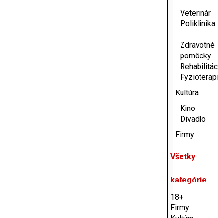
Veterinár
Poliklinika
Zdravotné
pomôcky
Rehabilitác
Fyzioterap
Kultúra
Kino
Divadlo
Firmy
Všetky
kategórie
18+
Firmy