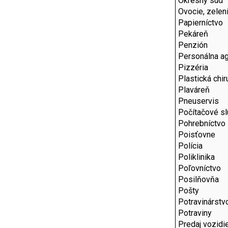
Okresný súd
Ovocie, zelen
Papierníctvo
Pekáreň
Penzión
Personálna ag
Pizzéria
Plastická chir
Plaváreň
Pneuservis
Počítačové s
Pohrebníctvo
Poisťovne
Polícia
Poliklinika
Poľovníctvo
Posilňovňa
Pošty
Potravinárstv
Potraviny
Predaj vozidie