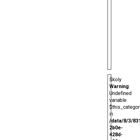
Školy
Warning
:
Undefined
variable
$this_categor
in
/data/8/3/83
2b0e-
428d-