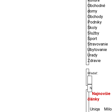
Kultúra
Obchodné
domy
Obchody
Podniky
Školy
Služby
Šport
Stravovanie
Ubytovanie
Úrady
Zdravie
Hľadať:
Najnovšie
články
Uniqa
Milo