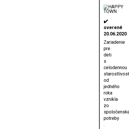
✔️
overené
20.06.2020
Zariadenie
pre
deti
s
celodennou
starostlivos
od
jedného
roka
vznikla
zo
spoločenske
potreby
.