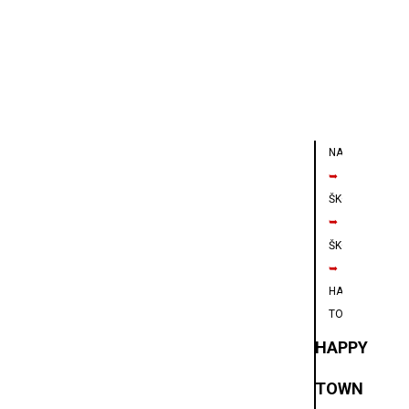
NAVIGÁCIA
➥
ŠKOLY
➥
ŠKÔLKA
➥
HAPPY
TOWN
HAPPY
TOWN