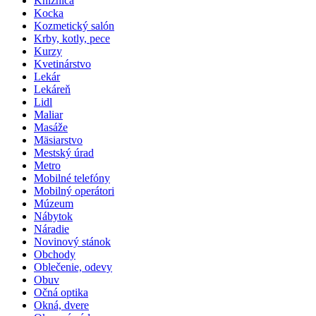
Knižnica
Kocka
Kozmetický salón
Krby, kotly, pece
Kurzy
Kvetinárstvo
Lekár
Lekáreň
Lidl
Maliar
Masáže
Mäsiarstvo
Mestský úrad
Metro
Mobilné telefóny
Mobilný operátori
Múzeum
Nábytok
Náradie
Novinový stánok
Obchody
Oblečenie, odevy
Obuv
Očná optika
Okná, dvere