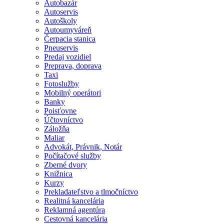
Autobazár
Autoservis
Autoškoly
Autoumyváreň
Čerpacia stanica
Pneuservis
Predaj vozidiel
Preprava, doprava
Taxi
Fotoslužby
Mobilný operátori
Banky
Poisťovne
Účtovníctvo
Záložňa
Maliar
Advokát, Právnik, Notár
Počítačové služby
Zberné dvory
Knižnica
Kurzy
Prekladateľstvo a tlmočníctvo
Realitná kancelária
Reklamná agentúra
Cestovná kancelária