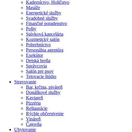
Kaderníctvo, Holičstvo
Masáže
Energetické služby
Svadobné služby
Finančné poradenstvo
Pošty
Stávková kancelária
Kozmetický salón
Pohrebníctvo
Personálna agentúra
Exekútor
Detská herňa
Správcovia
Salón pre psov
Tetovacie štúdio
Stravovanie
Bar, krčma, piváreň
Donáškové služby
Kaviareň
Pizzéria
Reštaurácie
Rýchle občerstvenie
Vináreň
Čajovňa
Ubytovanie