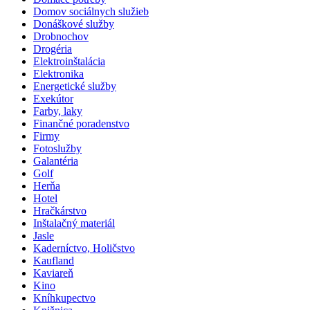
Domov sociálnych služieb
Donáškové služby
Drobnochov
Drogéria
Elektroinštalácia
Elektronika
Energetické služby
Exekútor
Farby, laky
Finančné poradenstvo
Firmy
Fotoslužby
Galantéria
Golf
Herňa
Hotel
Hračkárstvo
Inštalačný materiál
Jasle
Kaderníctvo, Holičstvo
Kaufland
Kaviareň
Kino
Kníhkupectvo