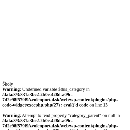
Školy
Warning
: Undefined variable $this_category in
/data/8/3/831a3bc2-2b0e-428d-a09c-
7d2e98f579f9/zvolenportal.sk/web/wp-content/plugins/php-
code-widget/execphp.php(27) : eval()'d code
on line
13
Warning
: Attempt to read property "category_parent" on null in
/data/8/3/831a3bc2-2b0e-428d-a09c-
7d2e98f579f9/zvolenportal.sk/web/wp-content/plugins/php-