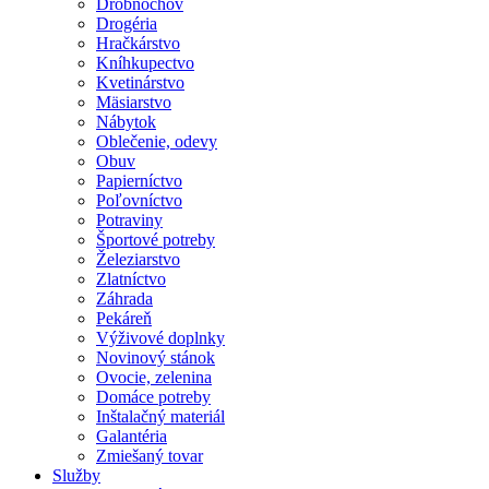
Drobnochov
Drogéria
Hračkárstvo
Kníhkupectvo
Kvetinárstvo
Mäsiarstvo
Nábytok
Oblečenie, odevy
Obuv
Papierníctvo
Poľovníctvo
Potraviny
Športové potreby
Železiarstvo
Zlatníctvo
Záhrada
Pekáreň
Výživové doplnky
Novinový stánok
Ovocie, zelenina
Domáce potreby
Inštalačný materiál
Galantéria
Zmiešaný tovar
Služby