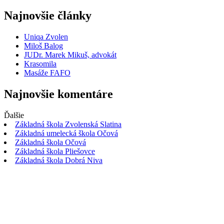
Najnovšie články
Uniqa Zvolen
Miloš Balog
JUDr. Marek Mikuš, advokát
Krasomila
Masáže FAFO
Najnovšie komentáre
Ďalšie
Základná škola Zvolenská Slatina
Základná umelecká škola Očová
Základná škola Očová
Základná škola Pliešovce
Základná škola Dobrá Niva