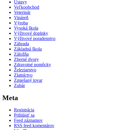
Ústavy
Veľkoobchod
Veterinár
Vináreň
Výroba
Vysoká škola
Výživové doplnky
Výživové poradenstvo
Záhrada
Základná škola
Záložňa
Zberné dvory
Zdravotné pomôcky
Železiarstvo
Zlatníctvo
Zmiešaný tovar
Zubár
Meta
Registrácia
Prihlásiť sa
Feed záznamov
RSS feed komentárov