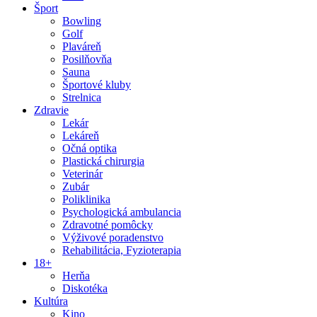
Šport
Bowling
Golf
Plaváreň
Posilňovňa
Sauna
Športové kluby
Strelnica
Zdravie
Lekár
Lekáreň
Očná optika
Plastická chirurgia
Veterinár
Zubár
Poliklinika
Psychologická ambulancia
Zdravotné pomôcky
Výživové poradenstvo
Rehabilitácia, Fyzioterapia
18+
Herňa
Diskotéka
Kultúra
Kino