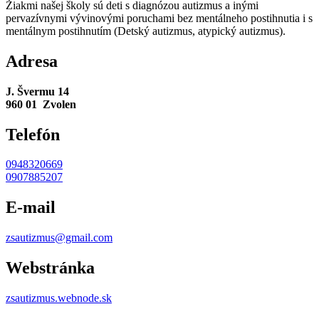
Žiakmi našej školy sú deti s diagnózou autizmus a inými
pervazívnymi vývinovými poruchami bez mentálneho postihnutia i s
mentálnym postihnutím (Detský autizmus, atypický autizmus).
Adresa
J. Švermu 14
960 01 Zvolen
Telefón
0948320669
0907885207
E-mail
zsautizmus@gmail.com
Webstránka
zsautizmus.webnode.sk