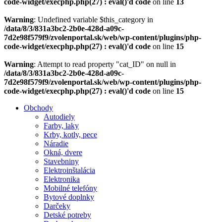
code-widget/execphp.php(27) : eval()'d code
on line
13
Warning
: Undefined variable $this_category in
/data/8/3/831a3bc2-2b0e-428d-a09c-
7d2e98f579f9/zvolenportal.sk/web/wp-content/plugins/php-
code-widget/execphp.php(27) : eval()'d code
on line
15
Warning
: Attempt to read property "cat_ID" on null in
/data/8/3/831a3bc2-2b0e-428d-a09c-
7d2e98f579f9/zvolenportal.sk/web/wp-content/plugins/php-
code-widget/execphp.php(27) : eval()'d code
on line
15
Obchody
Autodiely
Farby, laky
Krby, kotly, pece
Náradie
Okná, dvere
Stavebniny
Elektroinštalácia
Elektronika
Mobilné telefóny
Bytové doplnky
Darčeky
Detské potreby