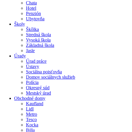
Chata
Hotel
Penzión
Ubytovňa
Školy
Škôlka
Stredná škola
Vysoká škola
Základná škola
Jasle
Úrady
Úrad práce
Ústavy
Sociálna poisťovňa
Domov sociálnych služieb
Polícia
Okresný súd
Mestský úrad
Obchodné domy
Kaufland
Lidl
Metro
Tesco
Kocka
Billa