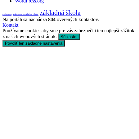
WordPress.org
základná škola
autizmus
súkromná základná škola
Na portáli sa nachádza
844
overených kontaktov.
Kontakt
Používame cookies aby sme pre vás zabezpečili ten najlepší zážitok
z našich webových stránok.
Súhlasím
Povoliť len základné nastavenia