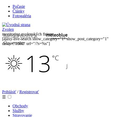
Počasie
Články
Fotogaléria
Zvolen
monitoring zvolenských firiem
[ajaxy-live-search show_category="1" show_post_category="1"
delay="1000" url="/?s=%s"]
Prihlásiť
/
Registrovať
☰
Obchody
Služby
Stravovanie