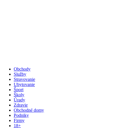
Obchody
Služby
Stravovanie
Ubytovanie
Šport
Školy
Úrady
Zdravie
Obchodné domy
Podniky
Firmy
18+