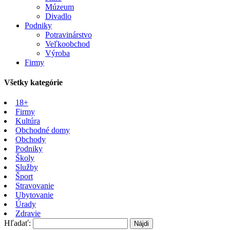
Múzeum
Divadlo
Podniky
Potravinárstvo
Veľkoobchod
Výroba
Firmy
Všetky kategórie
18+
Firmy
Kultúra
Obchodné domy
Obchody
Podniky
Školy
Služby
Šport
Stravovanie
Ubytovanie
Úrady
Zdravie
Hľadať: