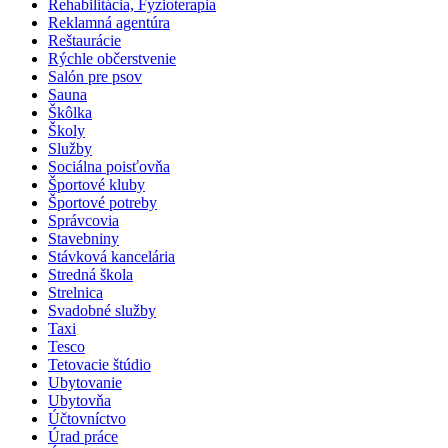
Rehabilitácia, Fyzioterapia
Reklamná agentúra
Reštaurácie
Rýchle občerstvenie
Salón pre psov
Sauna
Škôlka
Školy
Služby
Sociálna poisťovňa
Športové kluby
Športové potreby
Správcovia
Stavebniny
Stávková kancelária
Stredná škola
Strelnica
Svadobné služby
Taxi
Tesco
Tetovacie štúdio
Ubytovanie
Ubytovňa
Účtovníctvo
Úrad práce