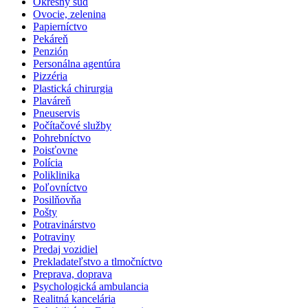
Okresný súd
Ovocie, zelenina
Papierníctvo
Pekáreň
Penzión
Personálna agentúra
Pizzéria
Plastická chirurgia
Plaváreň
Pneuservis
Počítačové služby
Pohrebníctvo
Poisťovne
Polícia
Poliklinika
Poľovníctvo
Posilňovňa
Pošty
Potravinárstvo
Potraviny
Predaj vozidiel
Prekladateľstvo a tlmočníctvo
Preprava, doprava
Psychologická ambulancia
Realitná kancelária