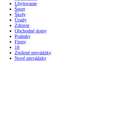
Ubytovanie
Šport
Školy
Úrady
Zdravie
Obchodné domy
Podniky
Firmy
18
Zrušené prevádzky
Nové prevádzky