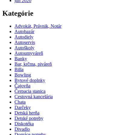
jún 2020
Kategórie
Advokát, Právnik, Notár
Autobazár
Autodiely
Autoservis
Autoškoly
Autoumyváreň
Banky
Bar, krčma, piváreň
Billa
Bowling
Bytové doplnky
Čajovňa
Čerpacia stanica
Cestovná kancelária
Chata
Darčeky
Detská herňa
Detské potreby
Diskotéka
Divadlo
Domáce potreby