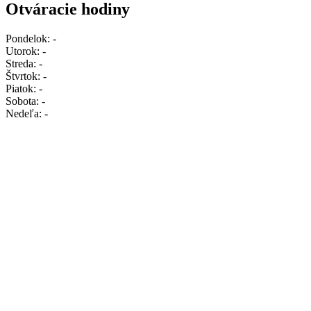
Otváracie hodiny
Pondelok:
-
Utorok:
-
Streda:
-
Štvrtok:
-
Piatok:
-
Sobota:
-
Nedeľa:
-