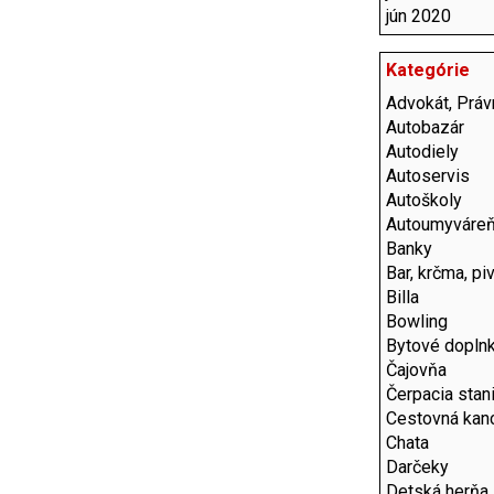
jún 2020
Kategórie
Advokát, Právn
Autobazár
Autodiely
Autoservis
Autoškoly
Autoumyváre
Banky
Bar, krčma, pi
Billa
Bowling
Bytové dopln
Čajovňa
Čerpacia stan
Cestovná kanc
Chata
Darčeky
Detská herňa