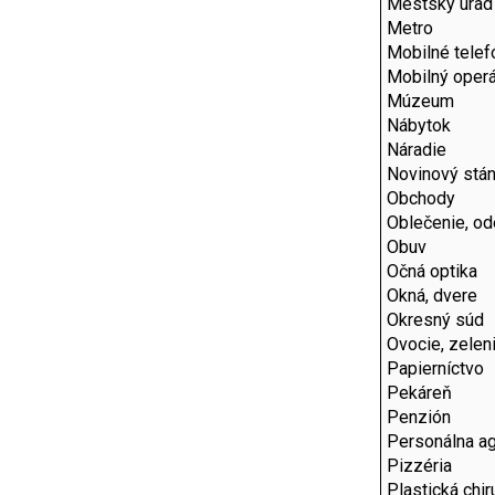
Mestský úrad
Metro
Mobilné telef
Mobilný operá
Múzeum
Nábytok
Náradie
Novinový stá
Obchody
Oblečenie, o
Obuv
Očná optika
Okná, dvere
Okresný súd
Ovocie, zelen
Papierníctvo
Pekáreň
Penzión
Personálna ag
Pizzéria
Plastická chir