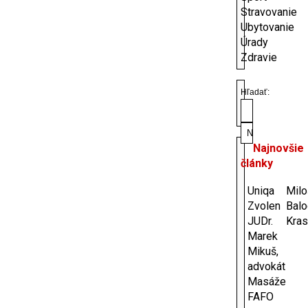
Stravovanie
Ubytovanie
Úrady
Zdravie
Hľadať:
Najnovšie
články
Uniqa
Milo
Zvolen
Balo
JUDr.
Kras
Marek
Mikuš,
advokát
Masáže
FAFO