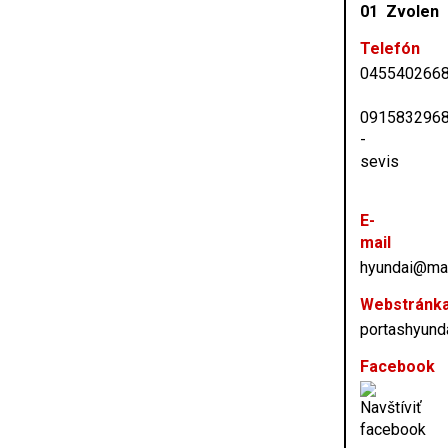
01 Zvolen
Telefón
045540266
091583296
-
sevis
E-
mail
hyundai@mai
Webstránk
portashyund
Facebook