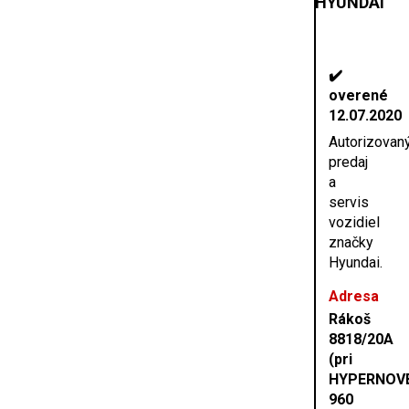
HYUNDAI
✔️
overené
12.07.2020
Autorizovan
predaj
a
servis
vozidiel
značky
Hyundai.
Adresa
Rákoš
8818/20A
(pri
HYPERNOV
960