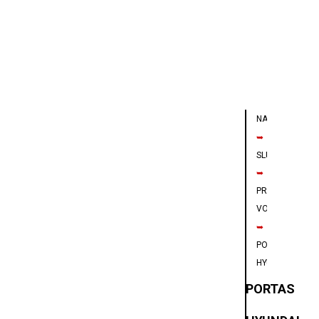
NAVIGÁCIA
➥
SLUŽBY
➥
PREDAJ
VOZIDIEL
➥
PORTAS
HYUNDAI
PORTAS