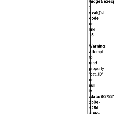
widget/exec
:
eval()'d
code
on
line
15
Warning
:
Attempt
to
read
property
"cat_ID"
on
null
in
/data/8/3/83
2b0e-
428d-
a09c-