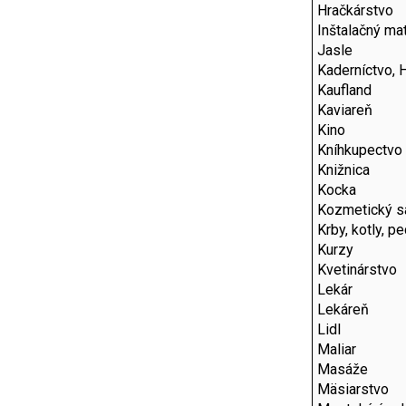
Hračkárstvo
Inštalačný mat
Jasle
Kaderníctvo, 
Kaufland
Kaviareň
Kino
Kníhkupectvo
Knižnica
Kocka
Kozmetický s
Krby, kotly, p
Kurzy
Kvetinárstvo
Lekár
Lekáreň
Lidl
Maliar
Masáže
Mäsiarstvo