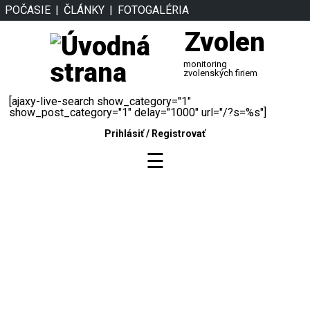
POČASIE
ČLÁNKY
FOTOGALÉRIA
Zvolen
monitoring
zvolenských firiem
[ajaxy-live-search show_category="1"
show_post_category="1" delay="1000" url="/?s=%s"]
Prihlásiť
/
Registrovať
☰