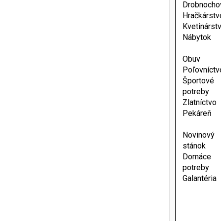
Drobnocho
Hračkárstv
Kvetinárst
Nábytok
Obuv
Poľovníctv
Športové
potreby
Zlatníctvo
Pekáreň
Novinový
stánok
Domáce
potreby
Galantéria