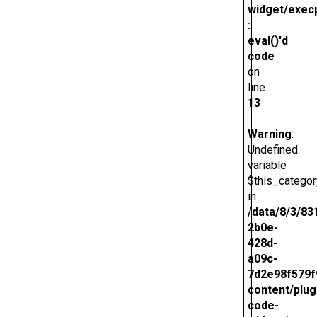
widget/exec
:
eval()'d
code
on
line
13
Warning
:
Undefined
variable
$this_categor
in
/data/8/3/83
2b0e-
428d-
a09c-
7d2e98f579f
content/plug
code-