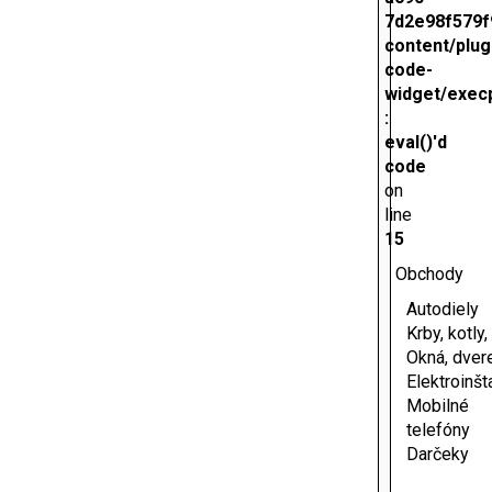
7d2e98f579f
content/plug
code-
widget/exec
:
eval()'d
code
on
line
15
Obchody
Autodiely
Krby, kotly
Okná, dver
Elektroinšt
Mobilné
telefóny
Darčeky