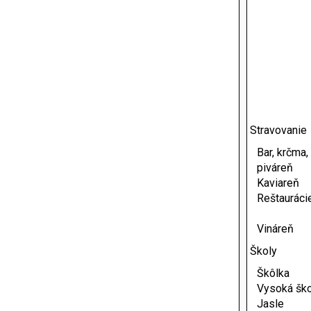
Stravovanie
Bar, krčma,
piváreň
Kaviareň
Reštauráci
Vináreň
Školy
Škôlka
Vysoká ško
Jasle