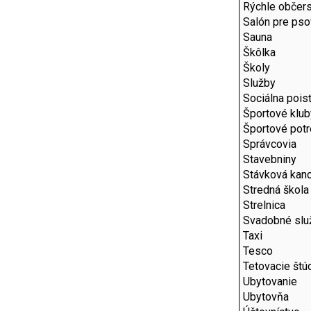
Rýchle občers
Salón pre pso
Sauna
Škôlka
Školy
Služby
Sociálna pois
Športové klub
Športové pot
Správcovia
Stavebniny
Stávková kanc
Stredná škola
Strelnica
Svadobné slu
Taxi
Tesco
Tetovacie štú
Ubytovanie
Ubytovňa