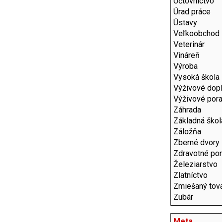
Účtovníctvo
Úrad práce
Ústavy
Veľkoobchod
Veterinár
Vináreň
Výroba
Vysoká škola
Výživové dop
Výživové por
Záhrada
Základná škol
Záložňa
Zberné dvory
Zdravotné po
Železiarstvo
Zlatníctvo
Zmiešaný tov
Zubár
Meta