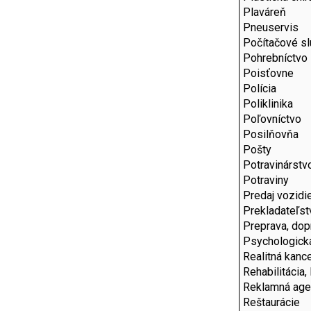
Plaváreň
Pneuservis
Počítačové s
Pohrebníctvo
Poisťovne
Polícia
Poliklinika
Poľovníctvo
Posilňovňa
Pošty
Potravinárstv
Potraviny
Predaj vozidie
Prekladateľst
Preprava, dop
Psychologick
Realitná kance
Rehabilitácia,
Reklamná age
Reštaurácie