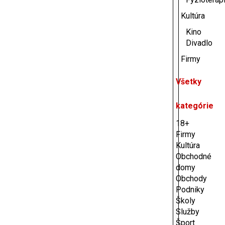
Kultúra
Kino
Divadlo
Firmy
Všetky
kategórie
18+
Firmy
Kultúra
Obchodné
domy
Obchody
Podniky
Školy
Služby
Šport