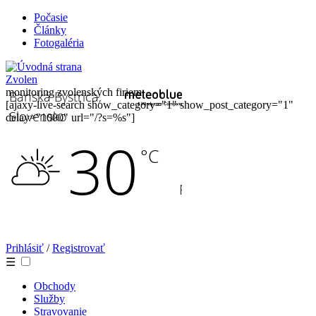
Počasie
Články
Fotogaléria
Zvolen
monitoring zvolenských firiem
[ajaxy-live-search show_category="1" show_post_category="1"
delay="1000" url="/?s=%s"]
Prihlásiť
/
Registrovať
☰
Obchody
Služby
Stravovanie