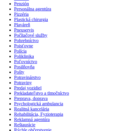
Penzión
Personálna agentúra
Pizzéria
Plastická chirurgia
Plaváreň
Pneuservis
Počítačové služby
Pohrebníctvo
Poisťovne
Polícia
Poliklinika
Poľovníctvo
Posilňovňa
Pošty
Potravinárstvo
Potraviny
Predaj vozidiel
Prekladateľstvo a tlmočníctvo
Preprava, doprava
Psychologická ambulancia
Realitná kancelária
Rehabilitácia, Fyzioterapia
Reklamná agentúra
Reštaurácie
Rýchle občerstvenie