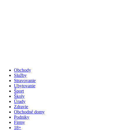
Obchody
Služby
Stravovanie
Ubytovanie
Šport
Školy
Úrady
Zdravie
Obchodné domy
Podniky
Firmy
18+