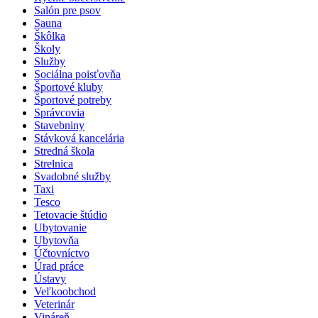
Salón pre psov
Sauna
Škôlka
Školy
Služby
Sociálna poisťovňa
Športové kluby
Športové potreby
Správcovia
Stavebniny
Stávková kancelária
Stredná škola
Strelnica
Svadobné služby
Taxi
Tesco
Tetovacie štúdio
Ubytovanie
Ubytovňa
Účtovníctvo
Úrad práce
Ústavy
Veľkoobchod
Veterinár
Vináreň