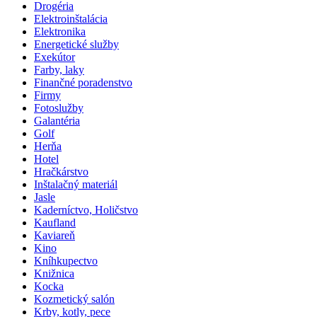
Drogéria
Elektroinštalácia
Elektronika
Energetické služby
Exekútor
Farby, laky
Finančné poradenstvo
Firmy
Fotoslužby
Galantéria
Golf
Herňa
Hotel
Hračkárstvo
Inštalačný materiál
Jasle
Kaderníctvo, Holičstvo
Kaufland
Kaviareň
Kino
Kníhkupectvo
Knižnica
Kocka
Kozmetický salón
Krby, kotly, pece