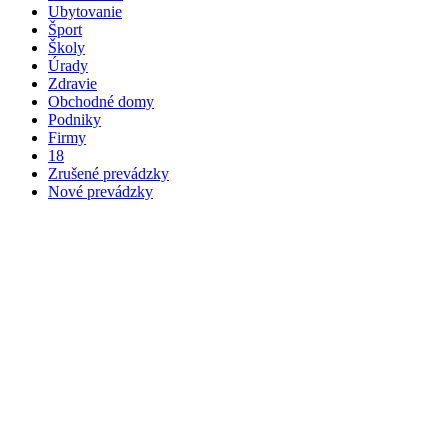
Ubytovanie
Šport
Školy
Úrady
Zdravie
Obchodné domy
Podniky
Firmy
18
Zrušené prevádzky
Nové prevádzky