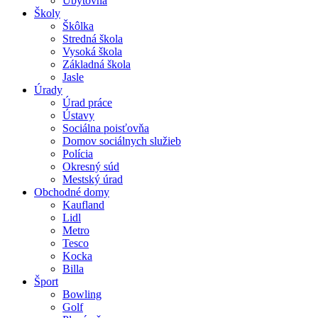
Ubytovňa
Školy
Škôlka
Stredná škola
Vysoká škola
Základná škola
Jasle
Úrady
Úrad práce
Ústavy
Sociálna poisťovňa
Domov sociálnych služieb
Polícia
Okresný súd
Mestský úrad
Obchodné domy
Kaufland
Lidl
Metro
Tesco
Kocka
Billa
Šport
Bowling
Golf