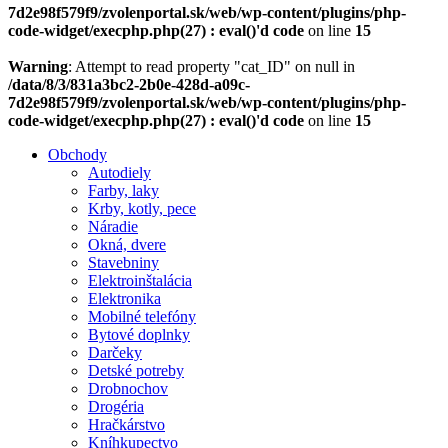
7d2e98f579f9/zvolenportal.sk/web/wp-content/plugins/php-
code-widget/execphp.php(27) : eval()'d code
on line
15
Warning
: Attempt to read property "cat_ID" on null in
/data/8/3/831a3bc2-2b0e-428d-a09c-
7d2e98f579f9/zvolenportal.sk/web/wp-content/plugins/php-
code-widget/execphp.php(27) : eval()'d code
on line
15
Obchody
Autodiely
Farby, laky
Krby, kotly, pece
Náradie
Okná, dvere
Stavebniny
Elektroinštalácia
Elektronika
Mobilné telefóny
Bytové doplnky
Darčeky
Detské potreby
Drobnochov
Drogéria
Hračkárstvo
Kníhkupectvo