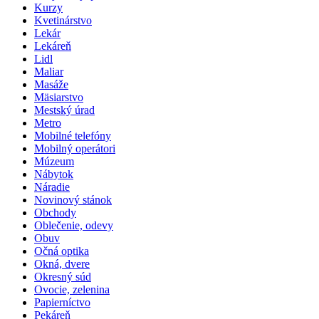
Kurzy
Kvetinárstvo
Lekár
Lekáreň
Lidl
Maliar
Masáže
Mäsiarstvo
Mestský úrad
Metro
Mobilné telefóny
Mobilný operátori
Múzeum
Nábytok
Náradie
Novinový stánok
Obchody
Oblečenie, odevy
Obuv
Očná optika
Okná, dvere
Okresný súd
Ovocie, zelenina
Papierníctvo
Pekáreň