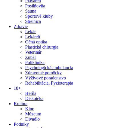
Plaváreň
Posilňovňa
Sauna
Športové kluby
Strelnica
Zdravie
Lekár
Lekáreň
Očná optika
Plastická chirurgia
Veterinár
Zubár
Poliklinika
Psychologická ambulancia
Zdravotné pomôcky
Výživové poradenstvo
Rehabilitácia, Fyzioterapia
18+
Herňa
Diskotéka
Kultúra
Kino
Múzeum
Divadlo
Podniky