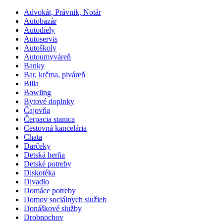
Advokát, Právnik, Notár
Autobazár
Autodiely
Autoservis
Autoškoly
Autoumyváreň
Banky
Bar, krčma, piváreň
Billa
Bowling
Bytové doplnky
Čajovňa
Čerpacia stanica
Cestovná kancelária
Chata
Darčeky
Detská herňa
Detské potreby
Diskotéka
Divadlo
Domáce potreby
Domov sociálnych služieb
Donáškové služby
Drobnochov