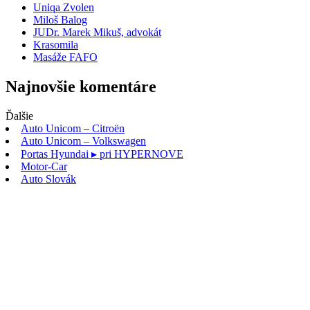
Uniqa Zvolen
Miloš Balog
JUDr. Marek Mikuš, advokát
Krasomila
Masáže FAFO
Najnovšie komentáre
Ďalšie
Auto Unicom – Citroën
Auto Unicom – Volkswagen
Portas Hyundai
▸ pri HYPERNOVE
Motor-Car
Auto Slovák