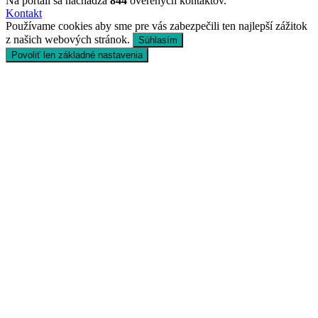
Na portáli sa nachádza
844
overených kontaktov.
Kontakt
Používame cookies aby sme pre vás zabezpečili ten najlepší zážitok
z našich webových stránok.
Súhlasím
Povoliť len základné nastavenia