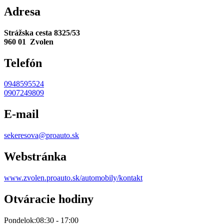
Adresa
Strážska cesta 8325/53
960 01 Zvolen
Telefón
0948595524
0907249809
E-mail
sekeresova@proauto.sk
Webstránka
www.zvolen.proauto.sk/automobily/kontakt
Otváracie hodiny
Pondelok:
08:30 - 17:00