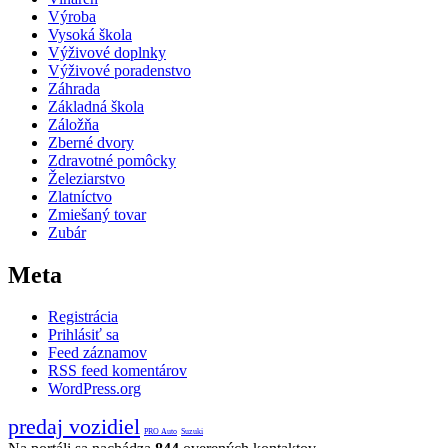
Výroba
Vysoká škola
Výživové doplnky
Výživové poradenstvo
Záhrada
Základná škola
Záložňa
Zberné dvory
Zdravotné pomôcky
Železiarstvo
Zlatníctvo
Zmiešaný tovar
Zubár
Meta
Registrácia
Prihlásiť sa
Feed záznamov
RSS feed komentárov
WordPress.org
predaj vozidiel
PRO Auto
Suzuki