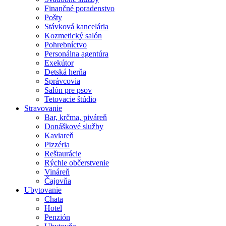
Finančné poradenstvo
Pošty
Stávková kancelária
Kozmetický salón
Pohrebníctvo
Personálna agentúra
Exekútor
Detská herňa
Správcovia
Salón pre psov
Tetovacie štúdio
Stravovanie
Bar, krčma, piváreň
Donáškové služby
Kaviareň
Pizzéria
Reštaurácie
Rýchle občerstvenie
Vináreň
Čajovňa
Ubytovanie
Chata
Hotel
Penzión