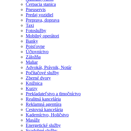
Čerpacia stanica
Pneuservis
Predaj vozidiel
Preprava, doprava
Taxi
Fotoslužby
Mobilný operátori
Banky
Poisťovne
Účtovníctvo
Záložňa
Maliar
Advokát, Právnik, Notár
Počítačové služby
Zberné dvory
Knižnica
Kurzy
Prekladateľstvo a tlmočníctvo
Realitná kancelária
Reklamná agentúra
Cestovná kancelária
Kaderníctvo, Holičstvo
Masáže
Energetické služby
Svadobné služby