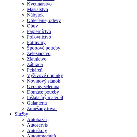
Kvetinárstvo
Mäsiarstvo
Nábytok
Oblečenie, odevy
Obuv
Papierníctvo
Poľovníctvo
Potraviny
Športové potreby
Železiarstvo
Zlatníctvo
Záhrada
Pekáreň
Výživové doplnky
Novinový stánok
Ovocie, zelenina
Domáce potreby
Inštalačný materiál
Galantéria
Zmiešaný tovar
Služby
Autobazár
Autoservis
Autoškoly
Autoumyváreň