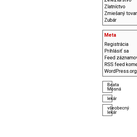
Zlatníctvo
Zmiešaný tovar
Zubár
Meta
Registrácia
Prihlásiť sa
Feed záznamo
RSS feed kome
WordPress.org
Beata
Mosná
lekár
všeobecný
lekár