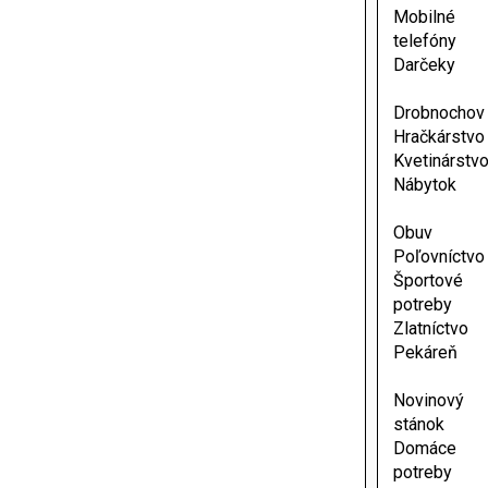
Mobilné
telefóny
Darčeky
Drobnochov
Hračkárstvo
Kvetinárstv
Nábytok
Obuv
Poľovníctvo
Športové
potreby
Zlatníctvo
Pekáreň
Novinový
stánok
Domáce
potreby