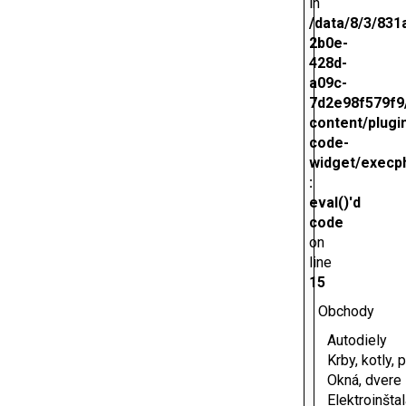
in
/data/8/3/831
2b0e-
428d-
a09c-
7d2e98f579f9
content/plugi
code-
widget/execp
:
eval()'d
code
on
line
15
Obchody
Autodiely
Krby, kotly, 
Okná, dvere
Elektroinšta