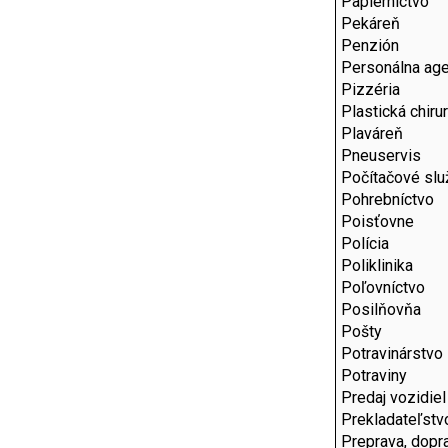
Papierníctvo
Pekáreň
Penzión
Personálna age
Pizzéria
Plastická chiru
Plaváreň
Pneuservis
Počítačové slu
Pohrebníctvo
Poisťovne
Polícia
Poliklinika
Poľovníctvo
Posilňovňa
Pošty
Potravinárstvo
Potraviny
Predaj vozidiel
Prekladateľstv
Preprava, dopr