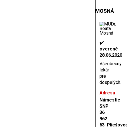
MOSNÁ
✔️
overené
28.06.2020
Všeobecný
lekár
pre
dospelých.
Adresa
Námestie
SNP
36
962
63 Pliešovc