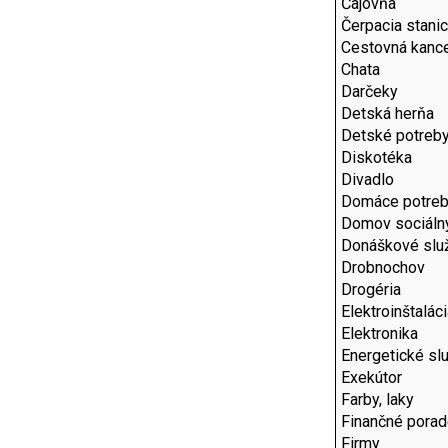
Čajovňa
Čerpacia stani
Cestovná kance
Chata
Darčeky
Detská herňa
Detské potreb
Diskotéka
Divadlo
Domáce potre
Domov sociálny
Donáškové slu
Drobnochov
Drogéria
Elektroinštalác
Elektronika
Energetické sl
Exekútor
Farby, laky
Finančné pora
Firmy