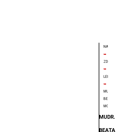
NAVIGÁCIA
➥
ZDRAVIE
➥
LEKÁR
➥
MUDR.
BEATA
MOSNÁ
MUDR.
BEATA