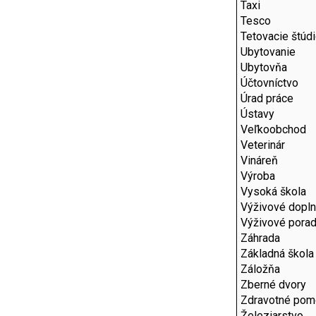
Taxi
Tesco
Tetovacie štúd
Ubytovanie
Ubytovňa
Účtovníctvo
Úrad práce
Ústavy
Veľkoobchod
Veterinár
Vináreň
Výroba
Vysoká škola
Výživové dopl
Výživové pora
Záhrada
Základná škola
Záložňa
Zberné dvory
Zdravotné pom
Železiarstvo