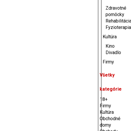
Zdravotné
pomôcky
Rehabilitácia
Fyzioterapia
Kultúra
Kino
Divadlo
Firmy
Všetky
kategórie
18+
Firmy
Kultúra
Obchodné
domy