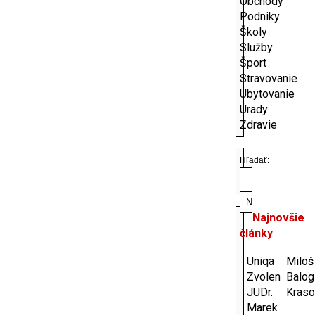
Obchody
Podniky
Školy
Služby
Šport
Stravovanie
Ubytovanie
Úrady
Zdravie
Hľadať:
Najnovšie
články
Uniqa
Miloš
Zvolen
Balog
JUDr.
Kraso
Marek