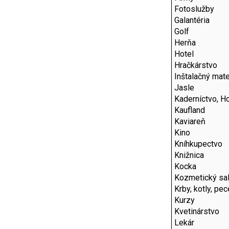
Fotoslužby
Galantéria
Golf
Herňa
Hotel
Hračkárstvo
Inštalačný mate
Jasle
Kaderníctvo, Ho
Kaufland
Kaviareň
Kino
Kníhkupectvo
Knižnica
Kocka
Kozmetický sa
Krby, kotly, pec
Kurzy
Kvetinárstvo
Lekár