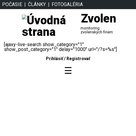
POČASIE
ČLÁNKY
FOTOGALÉRIA
Zvolen
monitoring
zvolenských firiem
[ajaxy-live-search show_category="1"
show_post_category="1" delay="1000" url="/?s=%s"]
Prihlásiť
/
Registrovať
☰