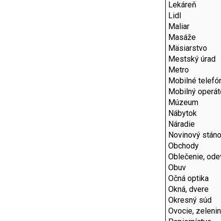
Lekáreň
Lidl
Maliar
Masáže
Mäsiarstvo
Mestský úrad
Metro
Mobilné telefó
Mobilný operát
Múzeum
Nábytok
Náradie
Novinový stán
Obchody
Oblečenie, ode
Obuv
Očná optika
Okná, dvere
Okresný súd
Ovocie, zeleni