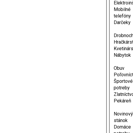
Elektroin
Mobilné
telefóny
Darčeky
Drobnoc
Hračkárs
Kvetinár
Nábytok
Obuv
Poľovníc
Športové
potreby
Zlatníctv
Pekáreň
Novinov
stánok
Domáce