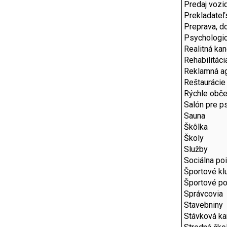
Predaj vozid
Prekladateľ
Preprava, d
Psychologi
Realitná kan
Rehabilitáci
Reklamná a
Reštaurácie
Rýchle obče
Salón pre p
Sauna
Škôlka
Školy
Služby
Sociálna po
Športové kl
Športové po
Správcovia
Stavebniny
Stávková ka