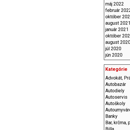
máj 2022
február 202
október 20
august 202
január 2021
október 20
august 202
júl 2020
jún 2020
Kategórie
Advokát, Prá
Autobazár
Autodiely
Autoservis
Autoškoly
Autoumyvár
Banky
Bar, krčma, 
Billa