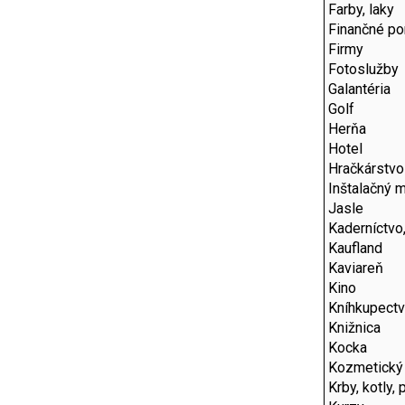
Farby, laky
Finančné p
Firmy
Fotoslužby
Galantéria
Golf
Herňa
Hotel
Hračkárstvo
Inštalačný m
Jasle
Kaderníctvo
Kaufland
Kaviareň
Kino
Kníhkupect
Knižnica
Kocka
Kozmetický
Krby, kotly,