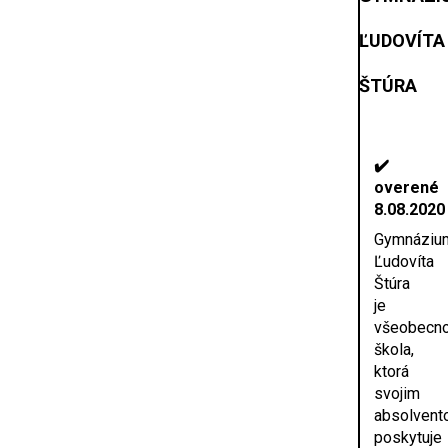
ĽUDOVÍTA
ŠTÚRA
✔️
overené
8.08.2020
Gymnáziu
Ľudovíta
Štúra
je
všeobecno
škola,
ktorá
svojim
absolvent
poskytuje