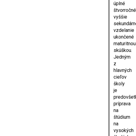
úplné
štvorročné
vyššie
sekundárn
vzdelanie
ukončené
maturitnou
skúškou.
Jedným
z
hlavných
cieľov
školy
je
predovše
príprava
na
štúdium
na
vysokých