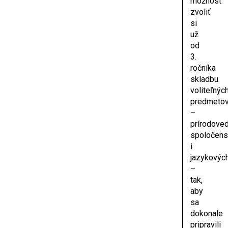
možnosť
zvoliť
si
už
od
3.
ročníka
skladbu
voliteľnýc
predmeto
–
prírodoved
spoločen
i
jazykovýc
–
tak,
aby
sa
dokonale
pripravili