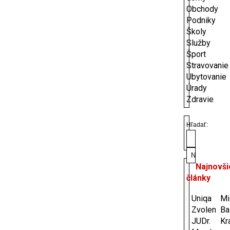
Obchody
Podniky
Školy
Služby
Šport
Stravovanie
Ubytovanie
Úrady
Zdravie
Hľadať:
Najnovši
články
Uniqa
Mi
Zvolen
Ba
JUDr.
Kr