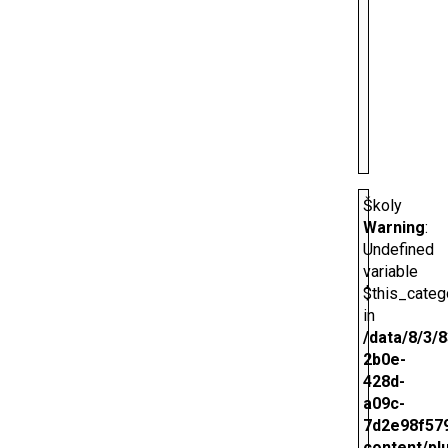
Školy
Warning
:
Undefined
variable
$this_categ
in
/data/8/3/
2b0e-
428d-
a09c-
7d2e98f579
content/pl