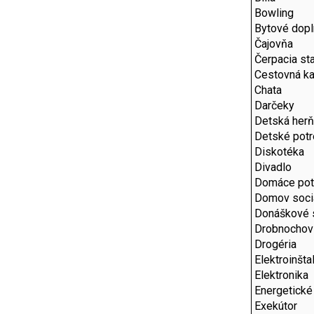
Bowling
Bytové dop
Čajovňa
Čerpacia st
Cestovná ka
Chata
Darčeky
Detská her
Detské pot
Diskotéka
Divadlo
Domáce pot
Domov sociá
Donáškové 
Drobnochov
Drogéria
Elektroinšta
Elektronika
Energetické
Exekútor