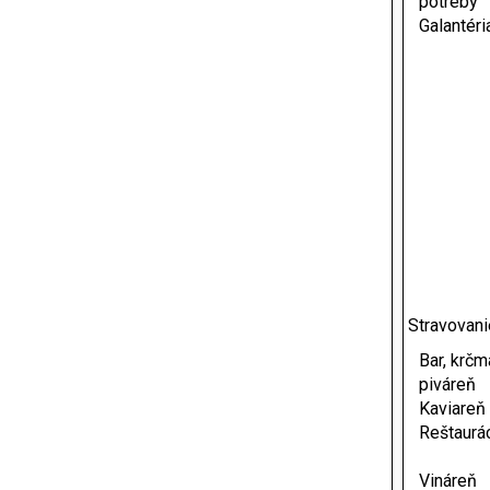
potreby
Galantéri
Stravovani
Bar, krčm
piváreň
Kaviareň
Reštaurá
Vináreň