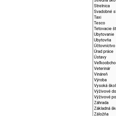
Stredná ško
Strelnica
Svadobné s
Taxi
Tesco
Tetovacie š
Ubytovanie
Ubytovňa
Účtovníctvo
Úrad práce
Ústavy
Veľkoobcho
Veterinár
Vináreň
Výroba
Vysoká ško
Výživové do
Výživové p
Záhrada
Základná šk
Záložňa