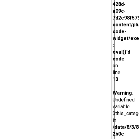
428d-
a09c-
7d2e98f579
content/pl
code-
widget/exe
:
eval()'d
code
on
line
13
Warning
:
Undefined
variable
$this_categ
in
/data/8/3/
2b0e-