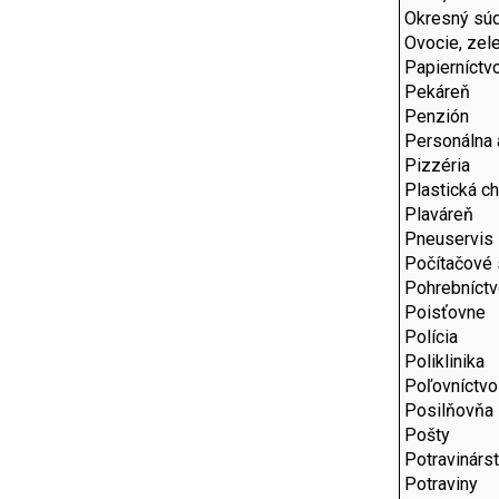
Okresný sú
Ovocie, zel
Papierníctv
Pekáreň
Penzión
Personálna 
Pizzéria
Plastická ch
Plaváreň
Pneuservis
Počítačové 
Pohrebníct
Poisťovne
Polícia
Poliklinika
Poľovníctvo
Posilňovňa
Pošty
Potravinárs
Potraviny