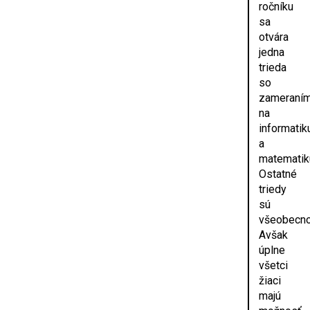
ročníku
sa
otvára
jedna
trieda
so
zameraní
na
informatik
a
matematik
Ostatné
triedy
sú
všeobecno
Avšak
úplne
všetci
žiaci
majú