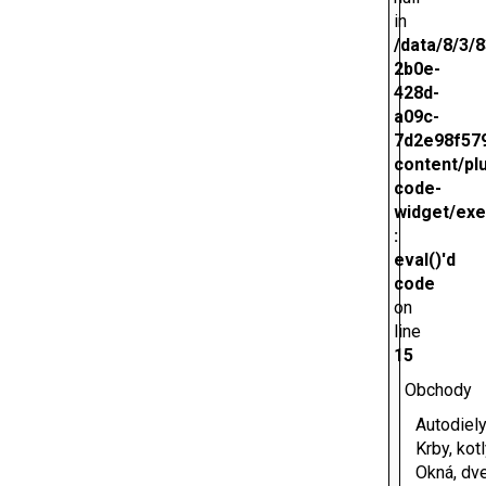
in
/data/8/3/
2b0e-
428d-
a09c-
7d2e98f579
content/pl
code-
widget/exe
:
eval()'d
code
on
line
15
Obchody
Autodiel
Krby, kot
Okná, dv