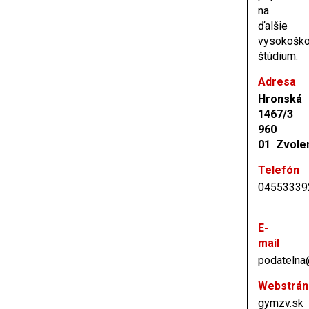
na
ďalšie
vysokoško
štúdium.
Adresa
Hronská
1467/3
960
01 Zvole
Telefón
04553339
E-
mail
podateln
Webstrán
gymzv.sk