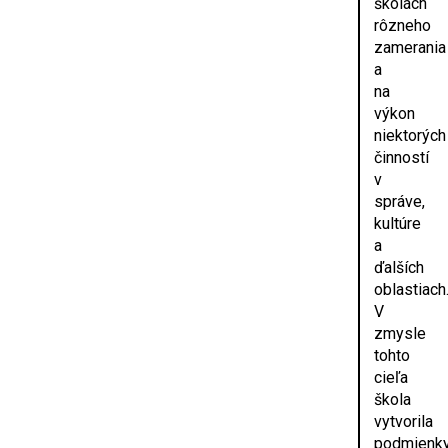
školách
rôzneho
zamerania
a
na
výkon
niektorých
činností
v
správe,
kultúre
a
ďalších
oblastiach
V
zmysle
tohto
cieľa
škola
vytvorila
podmienk