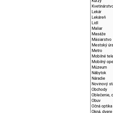
Kurzy
Kvetinárstv
Lekár
Lekáreň
Lidl
Maliar
Masáže
Mäsiarstvo
Mestský úr
Metro
Mobilné tel
Mobilný ope
Múzeum
Nábytok
Náradie
Novinový s
Obchody
Oblečenie, 
Obuv
Očná optika
Okná, dvere