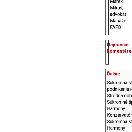
Marek
Mikuš,
advokát
Masáže
FAFO
Najnovšie
komentáre
Ďalšie
Súkromná st
podnikania
▸
Stredná odb
Súkromné š
Harmony
Konzervató
Súkromná st
Harmony