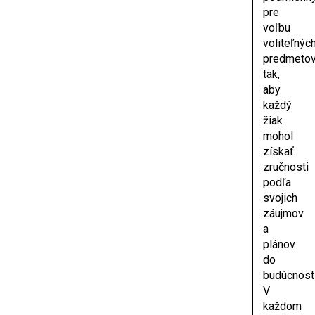
pre
voľbu
voliteľnýc
predmeto
tak,
aby
každý
žiak
mohol
získať
zručnosti
podľa
svojich
záujmov
a
plánov
do
budúcnosti
V
každom