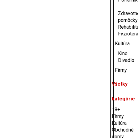
Zdravotn
pomôcky
Rehabilit
Fyzioter
Kultúra
Kino
Divadlo
Firmy
Všetky
kategórie
18+
Firmy
Kultúra
Obchodné
domy