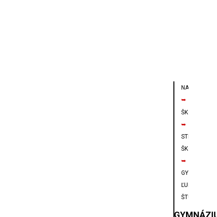
NAVIGÁCIA
➥
ŠKOLY
➥
STREDNÁ
ŠKOLA
➥
GYMNÁZIUM
ĽUDOVÍTA
ŠTÚRA
GYMNÁZI