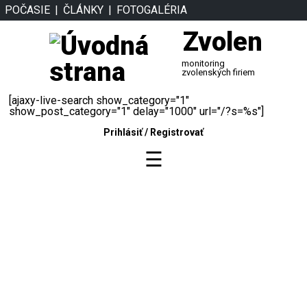
POČASIE
ČLÁNKY
FOTOGALÉRIA
Zvolen
monitoring
zvolenských firiem
[ajaxy-live-search show_category="1"
show_post_category="1" delay="1000" url="/?s=%s"]
Prihlásiť
/
Registrovať
☰